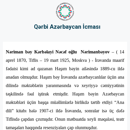
Qərbi Azərbaycan İcması
Nəriman bəy Kərbəlayi Nəcəf oğlu Nərimanbəyov
– ( 14
aprel 1870, Tiflis – 19 mart 1925, Moskva ) - İrəvanda maarif
fədaisi kimi ad qazanan Haşım bəyin ailəsində 1889-cu ildə
anadan olmuşdur. Haşım bəy İrəvanda azərbaycanlılar üçün ana
dilində məktəblərin yaranmasında və xeyriyyə cəmiyyətinin
təşkilində fəal iştirak etmişdir. Haşım bəyin Azərbaycan
məktəbləri üçün başqa müəllimlərlə birlikdə tərtib etdiyi “Ana
dili” kitabı hələ 1907-ci ildə İrəvanda, sonralar isə üç dəfə
Tiflisdə çapdan çıxmışdır. Onun mətbuatda xeyli məqaləsi, teatr
tamaşaları haqqında resenziyaları çap olunmuşdur.