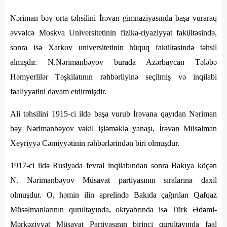
Nəriman bəy orta təhsilini İrəvan gimnaziyasında başa vuraraq
əvvəlcə Moskva Universitetinin fizika-riyaziyyat fakültəsində,
sonra isə Xarkov universitetinin hüquq fakültəsində təhsil
almışdır. N.Nərimanbəyov burada Azərbaycan Tələbə
Həmyerlilər Təşkilatının rəhbərliyinə seçilmiş və inqilabi
fəaliyyətini davam etdirmişdir.
Ali təhsilini 1915-ci ildə başa vurub İrəvana qayıdan Nəriman
bəy Nərimanbəyov vəkil işləməklə yanaşı, İrəvan Müsəlman
Xeyriyyə Cəmiyyətinin rəhbərlərindən biri olmuşdur.
1917-ci ildə Rusiyada fevral inqilabından sonra Bakıya köçən
N. Nərimanbəyov Müsavat partiyasının sıralarına daxil
olmuşdur. O, həmin ilin aprelində Bakıda çağırılan Qafqaz
Müsəlmanlarının qurultayında, oktyabrında isə Türk Ədəmi-
Mərkəziyyət Müsavat Partiyasının birinci qurultayında fəal