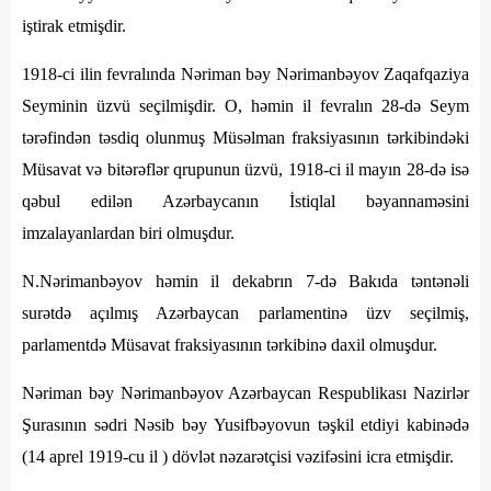
iştirak etmişdir.
1918-ci ilin fevralında Nəriman bəy Nərimanbəyov Zaqafqaziya
Seyminin üzvü seçilmişdir. O, həmin il fevralın 28-də Seym
tərəfindən təsdiq olunmuş Müsəlman fraksiyasının tərkibindəki
Müsavat və bitərəflər qrupunun üzvü, 1918-ci il mayın 28-də isə
qəbul edilən Azərbaycanın İstiqlal bəyannaməsini
imzalayanlardan biri olmuşdur.
N.Nərimanbəyov həmin il dekabrın 7-də Bakıda təntənəli
surətdə açılmış Azərbaycan parlamentinə üzv seçilmiş,
parlamentdə Müsavat fraksiyasının tərkibinə daxil olmuşdur.
Nəriman bəy Nərimanbəyov Azərbaycan Respublikası Nazirlər
Şurasının sədri Nəsib bəy Yusifbəyovun təşkil etdiyi kabinədə
(14 aprel 1919-cu il
) dövlət nəzarətçisi vəzifəsini icra etmişdir.