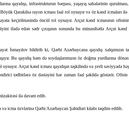
rına qayıdışı, infrastrukturun bərpası, yaşayış sahələrinin qurulması
 Böyük Qarakilsə rayon icması fəal rol oynayır və öz kənd icmaları ilə 
əyata keçirilməsində öncül rol oynayır. Arçut kənd icmasının ofisinin
iyini ifadə edən sədr çıxışının sonunda bu münasibətlə Arçut kənd
yət İsmayılov bildirib ki, Qərbi Azərbaycana qayıdış xalqımızın tari
yır. Bu qayıdış həm də soydaşlarımızın öz doğma yurdlarına dönərə
ol oynayır. Arçut kənd icması qayıdışın təşkilində və yerli səviyyədə h
dirici tədbirlərə öz dəstəyini hər zaman fəal şəkildə göstərir. Ofisi
müzakirəsi ilə davam edib.
nə və icma üzvlərinə Qərbi Azərbaycan Şəhidləri kitabı təqdim edilib.