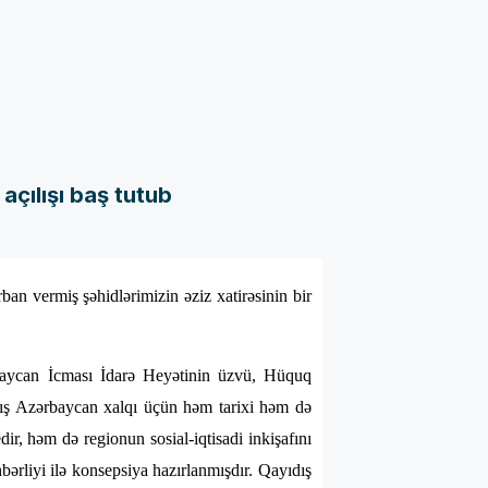
açılışı baş tutub
an vermiş şəhidlərimizin əziz xatirəsinin bir
ərbaycan İcması İdarə Heyətinin üzvü, Hüquq
ış Azərbaycan xalqı üçün həm tarixi həm də
r, həm də regionun sosial-iqtisadi inkişafını
bərliyi ilə konsepsiya hazırlanmışdır. Qayıdış