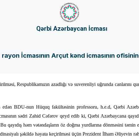
Qərbi Azərbaycan İcması
rayon İcmasının Arçut kənd icmasının ofisinin 
lməsi, Respublikamızın azadlığı və suverenliyi uğrunda canlarını qurb
 çıxış edən BDU-nun Hüquq fakültəsinin professoru, h.e.d, Qərbi Az
cmasının sədri Zahid Cəfərov qeyd edib ki, Qərbi Azərbaycana qayıd
 Bu qayıdış həm vətəndaşların öz doğma yurdlarına dönməsini təmin edi
rdinasiyalı şəkildə həyata keçirilməsi üçün Prezident İlham Əliyevin rəh