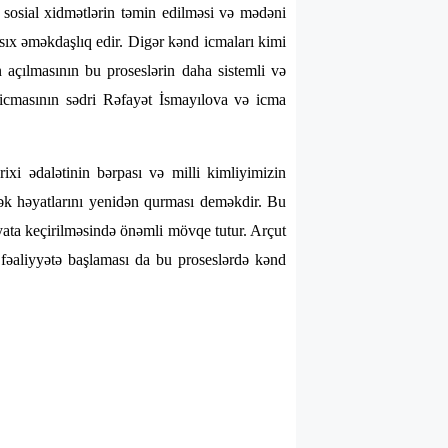
, sosial xidmətlərin təmin edilməsi və mədəni
sıx əməkdaşlıq edir. Digər kənd icmaları kimi
 açılmasının bu proseslərin daha sistemli və
 icmasının sədri Rəfayət İsmayılova və icma
xi ədalətinin bərpası və milli kimliyimizin
k həyatlarını yenidən qurması deməkdir. Bu
əyata keçirilməsində önəmli mövqe tutur. Arçut
n fəaliyyətə başlaması da bu proseslərdə kənd