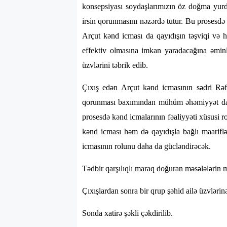
konsepsiyası soydaşlarımızın öz doğma yurdla
irsin qorunmasını nəzərdə tutur. Bu prosesdə
Arçut kənd icması da qayıdışın təşviqi və h
effektiv olmasına imkan yaradacağına əminl
üzvlərini təbrik edib.
Çıxış edən Arçut kənd icmasının sədri Rəfa
qorunması baxımından mühüm əhəmiyyət daşı
prosesdə kənd icmalarının fəaliyyəti xüsusi r
kənd icması həm də qayıdışla bağlı maariflən
icmasının rolunu daha da gücləndirəcək.
Tədbir qarşılıqlı maraq doğuran məsələlərin 
Çıxışlardan sonra bir qrup şəhid ailə üzvləri
Sonda xatirə şəkli çəkdirilib.