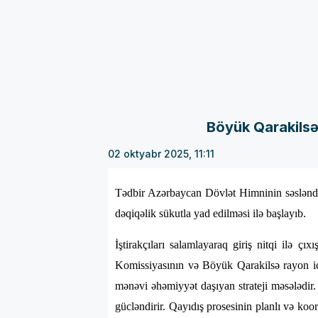
Böyük Qarakilsə 
02 oktyabr 2025, 11:11
Tədbir Azərbaycan Dövlət Himninin səsləndiri
dəqiqəlik sükutla yad edilməsi ilə başlayıb.
İştirakçıları salamlayaraq giriş nitqi ilə
Komissiyasının və Böyük Qarakilsə rayon i
mənəvi əhəmiyyət daşıyan strateji məsələdir.
gücləndirir. Qayıdış prosesinin planlı və koo