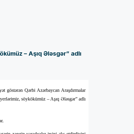
kökümüz – Aşıq Ələsgər” adlı
yət göstərən Qərbi Azərbaycan Araşdırmalar
rd yerlərimiz, söykökümüz – Aşıq Ələsgər” adlı
ər.
rin zəngin yaradıcılıq irsini əks etdirdiyini