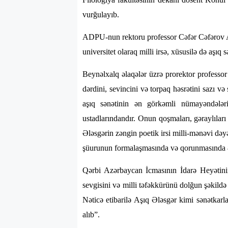
vurğulayıb.
ADPU-nun rektoru professor Cəfər Cəfərov Aşı
universitet olaraq milli irsə, xüsusilə də aşıq s
Beynəlxalq əlaqələr üzrə prorektor profess
dərdini, sevincini və torpaq həsrətini sazı 
aşıq sənətinin ən görkəmli nümayəndələ
ustadlarındandır. Onun qoşmaları, gəraylıları 
Ələsgərin zəngin poetik irsi milli-mənəvi dəy
şüurunun formalaşmasında və qorunmasında əv
Qərbi Azərbaycan İcmasının İdarə Heyətinin 
sevgisini və milli təfəkkürünü dolğun şəkildə 
Nəticə etibarilə Aşıq Ələsgər kimi sənətkarl
alıb”.