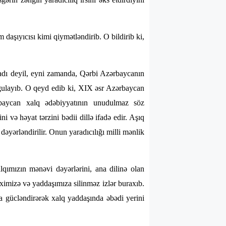
aşıyıcısı kimi qiymətləndirib. O bildirib ki,
adı deyil, eyni zamanda, Qərbi Azərbaycanın
urğulayıb. O qeyd edib ki, XIX əsr Azərbaycan
baycan xalq ədəbiyyatının unudulmaz söz
i və həyat tərzini bədii dillə ifadə edir. Aşıq
əyərləndirilir. Onun yaradıcılığı milli mənlik
lqımızın mənəvi dəyərlərini, ana dilinə olan
riximizə və yaddaşımıza silinməz izlər buraxıb.
da gücləndirərək xalq yaddaşında əbədi yerini