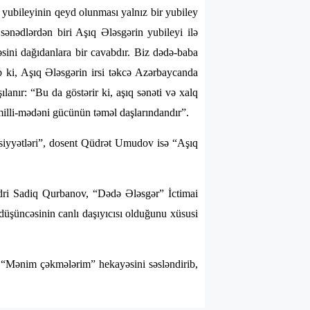
 yubileyinin qeyd olunması yalnız bir yubiley
sənədlərdən biri Aşıq Ələsgərin yubileyi ilə
sini dağıdanlara bir cavabdır. Biz dədə-baba
 ki, Aşıq Ələsgərin irsi təkcə Azərbaycanda
anır: “Bu da göstərir ki, aşıq sənəti və xalq
 milli-mədəni gücünün təməl daşlarındandır”.
siyyətləri”, dosent Qüdrət Umudov isə “Aşıq
ədri Sadiq Qurbanov, “Dədə Ələsgər” İctimai
 düşüncəsinin canlı daşıyıcısı olduğunu xüsusi
n “Mənim çəkmələrim” hekayəsini səsləndirib,