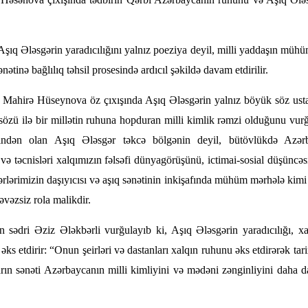
q Ələsgərin yaradıcılığını yalnız poeziya deyil, milli yaddaşın mühüm d
ənətinə bağlılıq təhsil prosesində ardıcıl şəkildə davam etdirilir.
or Mahirə Hüseynova öz çıxışında Aşıq Ələsgərin yalnız böyük söz ust
və sözü ilə bir millətin ruhuna hopduran milli kimlik rəmzi olduğunu v
rindən olan Aşıq Ələsgər təkcə bölgənin deyil, bütövlükdə Azər
və təcnisləri xalqımızın fəlsəfi dünyagörüşünü, ictimai-sosial düşüncəsin
ərlərimizin daşıyıcısı və aşıq sənətinin inkişafında mühüm mərhələ kimi d
əzsiz rola malikdir.
sədri Əziz Ələkbərli vurğulayıb ki, Aşıq Ələsgərin yaradıcılığı, xa
əks etdirir: “Onun şeirləri və dastanları xalqın ruhunu əks etdirərək ta
arın sənəti Azərbaycanın milli kimliyini və mədəni zənginliyini daha 