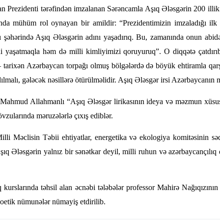
n Prezidenti tərəfindən imzalanan Sərəncamla Aşıq Ələsgərin 200 illik
sında mühüm rol oynayan bir amildir: “Prezidentimizin imzaladığı ilk 
kı şəhərində Aşıq Ələsgərin adını yaşadırıq. Bu, zamanında onun abidə
i yaşatmaqla həm də milli kimliyimizi qoruyuruq”. O diqqətə çatdırıb
arixən Azərbaycan torpağı olmuş bölgələrdə də böyük ehtiramla qarşıl
lmalı, gələcək nəsillərə ötürülməlidir. Aşıq Ələsgər irsi Azərbaycanın
 Mahmud Allahmanlı “Aşıq Ələsgər lirikasının ideya və məzmun xüsu
övzularında məruzələrlə çıxış ediblər.
li Məclisin Təbii ehtiyatlar, energetika və ekologiya komitəsinin s
 Aşıq Ələsgərin yalnız bir sənətkar deyil, milli ruhun və azərbaycançılıq
 kurslarında təhsil alan əcnəbi tələbələr professor Mahirə Nağıqızını
oetik nümunələr nümayiş etdirilib.