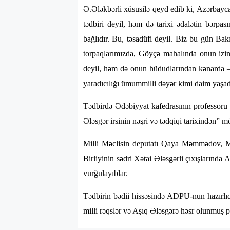
Ə.Ələkbərli xüsusilə qeyd edib ki, Azərbayca
tədbiri deyil, həm də tarixi ədalətin bərpa
bağlıdır. Bu, təsadüfi deyil. Biz bu gün Ba
torpaqlarımızda, Göyçə mahalında onun izin
deyil, həm də onun hüdudlarından kənarda – t
yaradıcılığı ümummilli dəyər kimi daim yaşadı
Tədbirdə Ədəbiyyat kafedrasının professoru
Ələsgər irsinin nəşri və tədqiqi tarixindən” m
Milli Məclisin deputatı Qaya Məmmədov, Mil
Birliyinin sədri Xətai Ələsgərli çıxışlarında
vurğulayıblar.
Tədbirin bədii hissəsində ADPU-nun hazırlıq
milli rəqslər və Aşıq Ələsgərə həsr olunmuş p