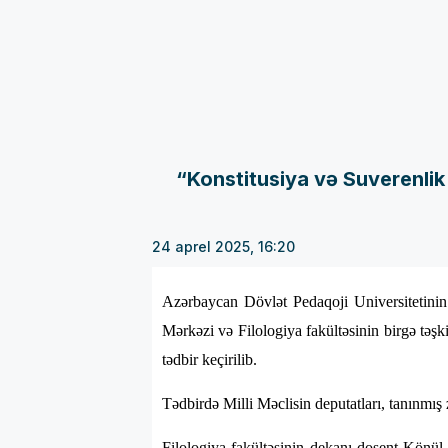
“Konstitusiya və Suverenlik
24 aprel 2025, 16:20
Azərbaycan Dövlət Pedaqoji Universitetini
Mərkəzi və Filologiya fakültəsinin birgə təşk
tədbir keçirilib.
Tədbirdə Milli Məclisin deputatları, tanınmış z
Filologiya fakültəsinin dekanı dosent Könül 