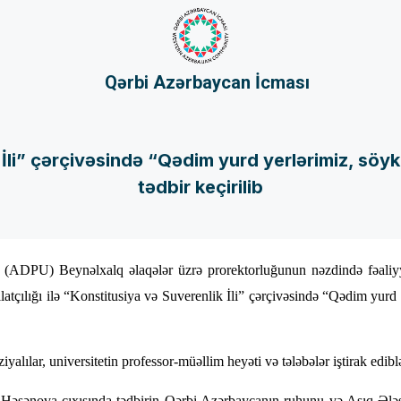
Qərbi Azərbaycan İcması
 İli” çərçivəsində “Qədim yurd yerlərimiz, söy
tədbir keçirilib
n (ADPU) Beynəlxalq əlaqələr üzrə prorektorluğunun nəzdində fəaliy
ilatçılığı ilə “Konstitusiya və Suverenlik İli” çərçivəsində “Qədim yu
iyalılar, universitetin professor-müəllim heyəti və tələbələr iştirak edibl
Həsənova çıxışında tədbirin Qərbi Azərbaycanın ruhunu və Aşıq Ələsgə