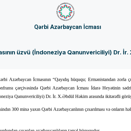
Qərbi Azərbaycan İcması
nın üzvü (İndoneziya Qanunvericiliyi) Dr. İr.
ərbi Azərbaycan İcmasının “Qayıdış hüququ; Ermənistandan zorla çıx
onfransı çərçivəsində Qərbi Azərbaycan İcması
İdarə Heyətinin sədri
ziya Qanunvericiliyi) Dr. İr. X.Əbdül Həkim arasında ikitərəfli görüş 
azisindın 300 minə yaxın Qərbi Azərbaycanlının çıxarılması və onların h
yurdundan çıxarılan azərbaycanlıların təməl hüququdur.