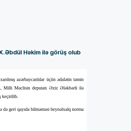
 X.Əbdül Həkim ilə görüş olub
arılmış azərbaycanlılar üçün ədalətin təmin
, Milli Məclisin deputatı Əziz Ələkbərli ilə
keçirilib.
ələ də geri qayıda bilməməsi beynəlxalq norma