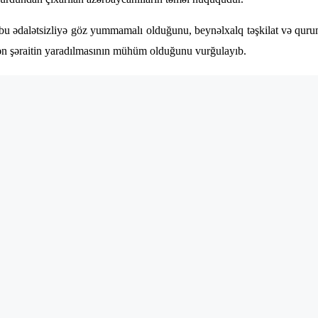
bu ədalətsizliyə göz yummamalı olduğunu, beynəlxalq təşkilat və qur
dən şəraitin yaradılmasının mühüm olduğunu vurğulayıb.