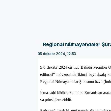
Regional Nümayəndələr Şurası
05 dekabr 2024, 12:53
5-6 dekabr 2024-cü ildə Bakıda keçirilən Q
edilməsi” mövzusunda ikinci beynəlxalq k
Regional Nümayəndələr Şurasının üzvü (İndone
İcma sədri bildirib ki, indiki Ermənistan ər
və prinsiplərə ziddir.
Sədr vurğulayıb ki, geri qayıdış öz ata-baba 