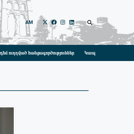
AM
դեմ ուղղված հանցագործություններ
Կապ