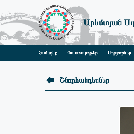
Արևմտյան Ադ
Համայնք
Փաստաթղթեր
Աղբյուրներ
Շնորհանդեսներ