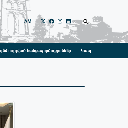
AM
դեմ ուղղված հանցագործություններ
Կապ