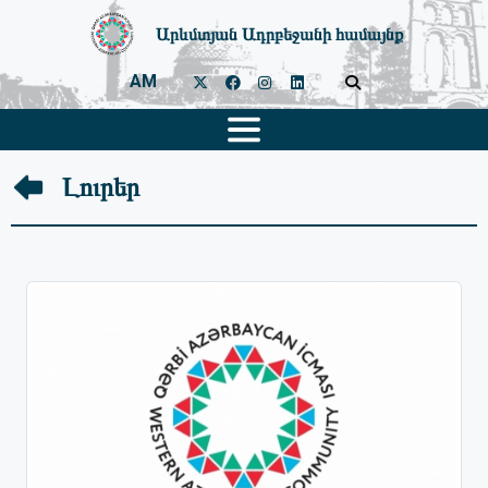
Արևմտյան Ադրբեջանի համայնք
AM
Լուրեր