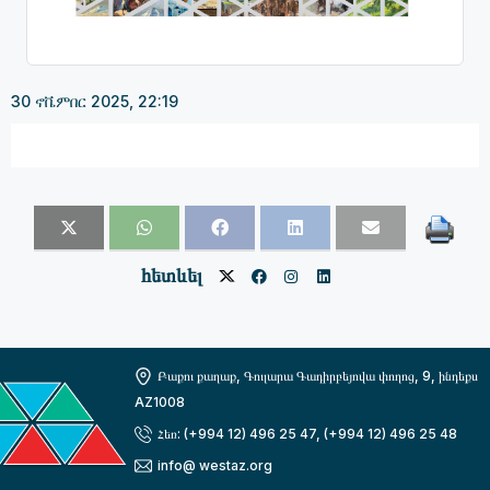
30 ኖቬምበር 2025, 22:19
հետևել
Բաքու քաղաք, Գուլարա Գադիրբեյովա փողոց, 9, ինդեքս
AZ1008
Հեռ: (+994 12) 496 25 47, (+994 12) 496 25 48
info@ westaz.org