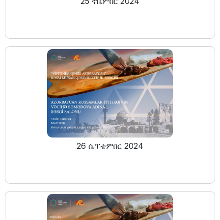
25 ኖቬምበር 2024
26 ሴፕቴምበር 2024