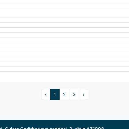
‹
1
2
3
›