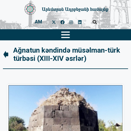
Արևմտյան Ադրբեջանի համայնք
AM
Ağnatun kəndində müsəlman-türk
türbəsi (XIII-XIV əsrlər)