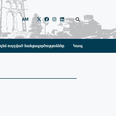
AM
դեմ ուղղված հանցագործություններ
Կապ