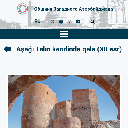
Община Западного Азербайджана
RU
Aşağı Talın kəndində qala (XII əsr)