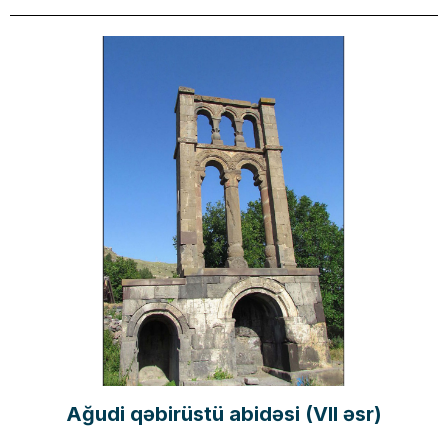
Ağudi qəbirüstü abidəsi (VII əsr)