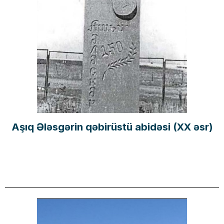
Aşıq Ələsgərin qəbirüstü abidəsi (XX əsr)