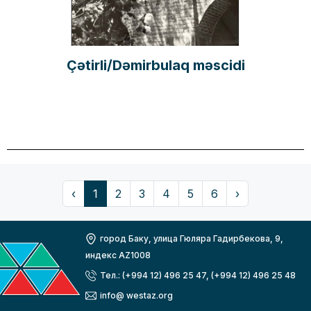
Çətirli/Dəmirbulaq məscidi
‹
1
2
3
4
5
6
›
город Баку, улица Гюляра Гадирбекова, 9,
индекс AZ1008
Тел.: (+994 12) 496 25 47, (+994 12) 496 25 48
info@ westaz.org