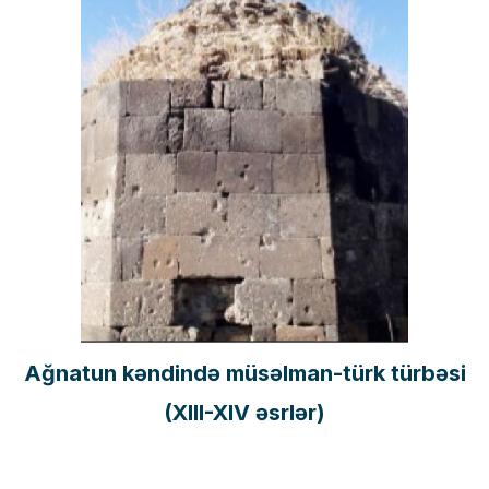
Ağnatun kəndində müsəlman-türk türbəsi
(XIII-XIV əsrlər)