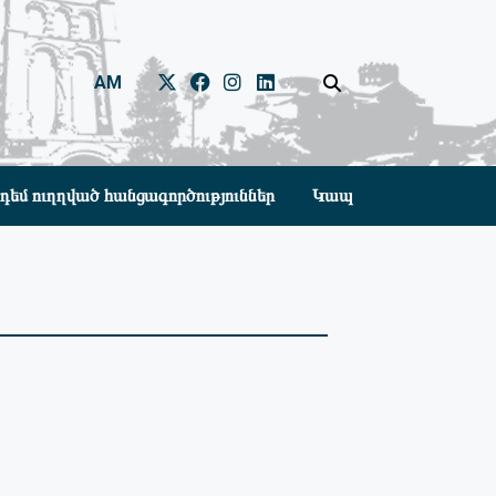
AM
դեմ ուղղված հանցագործություններ
Կապ