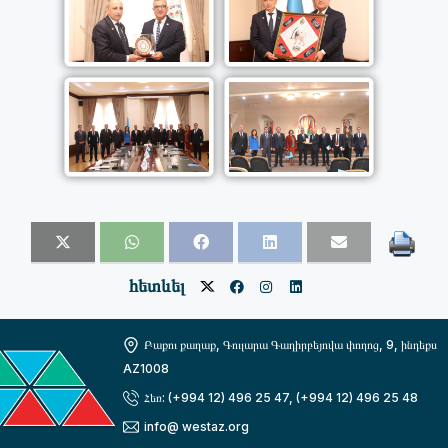
հետևել
Բաքու քաղաք, Գուլարա Գադիրբեյովա փողոց, 9, ինդեքս
AZ1008
Հեռ: (+994 12) 496 25 47, (+994 12) 496 25 48
info@ westaz.org