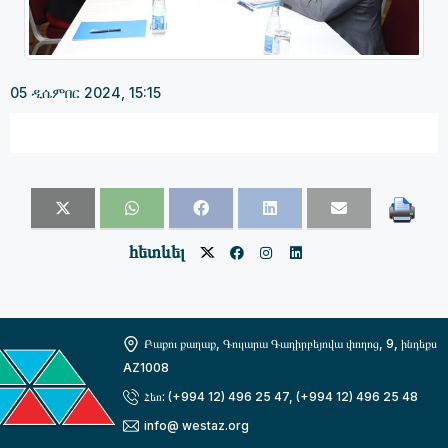
05 ዲሴምበር 2024, 15:15
հետևել
Բաքու քաղաք, Գուլարա Գադիրբեյովա փողոց, 9, ինդեքս
AZ1008
Հեռ: (+994 12) 496 25 47, (+994 12) 496 25 48
info@ westaz.org