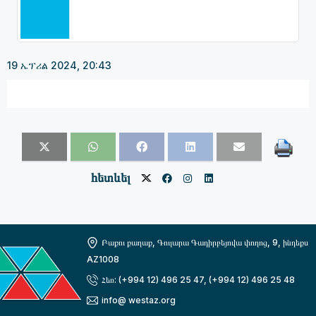
19 ኤፕሪል 2024, 20:43
հետևել
Բաքու քաղաք, Գուլարա Գադիրբեյովա փողոց, 9, ինդեքս
AZ1008
Հեռ: (+994 12) 496 25 47, (+994 12) 496 25 48
info@ westaz.org