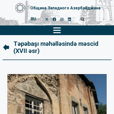
Община Западного Азербайджана
RU
Təpəbaşı məhəlləsində məscid
(XVII əsr)