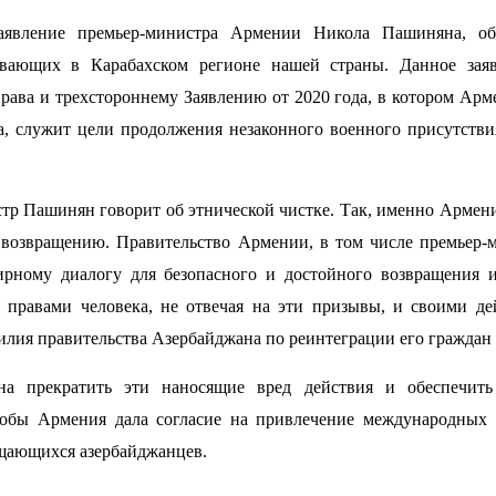
заявление премьер-министра Армении Никола Пашиняна, о
вающих в Карабахском регионе нашей страны. Данное заяв
ава и трехстороннему Заявлению от 2020 года, в котором Армен
а, служит цели продолжения незаконного военного присутстви
тр Пашинян говорит об этнической чистке. Так, именно Армени
х возвращению. Правительство Армении, в том числе премье
ному диалогу для безопасного и достойного возвращения 
 правами человека, не отвечая на эти призывы, и своими де
силия правительства Азербайджана по реинтеграции его граждан
а прекратить эти наносящие вред действия и обеспечить
обы Армения дала согласие на привлечение международных м
ащающихся азербайджанцев.