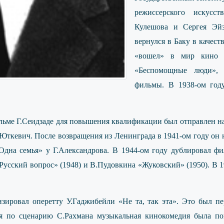
режиссерского искусс
Кулешова и Сергея Эйз
вернулся в Баку в качест
«вошел» в мир кино в
«Беспомощные люди», 
фильмы. В 1938-ом год
льме Г.Сеидзаде для повышения квалификации был отправлен на
Юткевич. После возвращения из Ленинграда в 1941-ом году он н
дна семья» у Г.Александрова. В 1944-ом году дублировал фи
Русский вопрос» (1948) и В.Пудовкина «Жуковский» (1950). В 
изировал оперетту У.Гаджибейли «Не та, так эта». Это был 
ая по сценарию С.Рахмана музыкальная кинокомедия была п