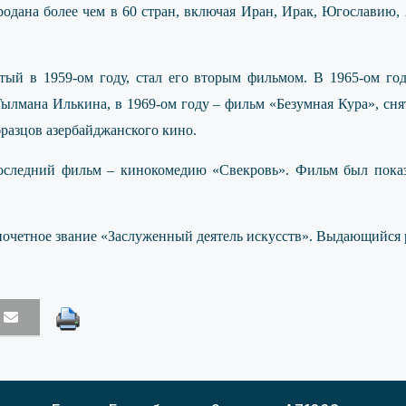
родана более чем в 60 стран, включая Иран, Ирак, Югослав
ятый в 1959-ом году, стал его вторым фильмом. В 1965-ом г
ылмана Илькина, в 1969-ом году – фильм «Безумная Кура», с
разцов азербайджанского кино.
последний фильм – кинокомедию «Свекровь». Фильм был пока
почетное звание «Заслуженный деятель искусств». Выдающийся р