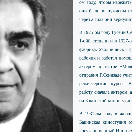
ом году, чтобы избежат
они были вынуждены по
через 2 года они вернули
В 1925-ом году Гусейн Се
1-ойй степени и в 1927-
фабрику. Уволившись с ф
рабочих и работал помощ
актером в театре «Мол
отправил Г.Сеидзаде учи
режиссерские курсы. В
работу сначала актером,
на Бакинской киностудии
В 1931-ом году в жизни
Бакинская киностудия 
Государственный Институ