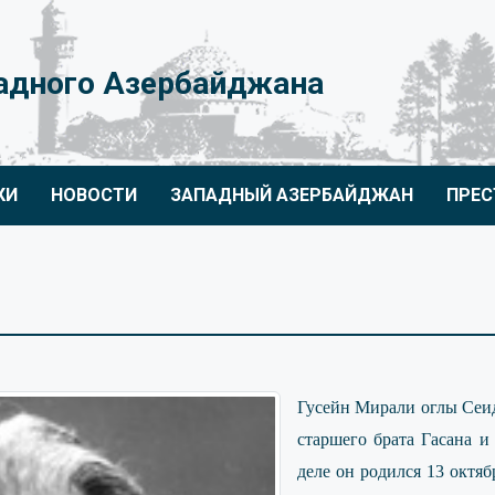
адного Азербайджана
КИ
НОВОСТИ
ЗАПАДНЫЙ АЗЕРБАЙДЖАН
ПРЕС
Гусейн Мирали оглы Сеидз
старшего брата Гасана и
деле он родился 13 октяб