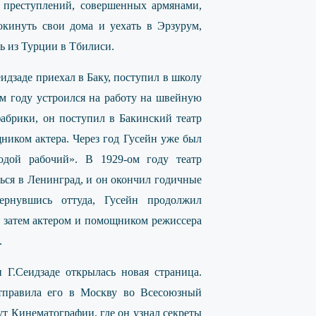
ь преступлений, совершенных армянами,
кинуть свои дома и уехать в Эрзурум,
сь из Турции в Тбилиси.
идзаде приехал в Баку, поступил в школу
ом году устроился на работу на швейную
абрики, он поступил в Бакинский театр
ником актера. Через год Гусейн уже был
одой рабочий». В 1929-ом году театр
ться в Ленинград, и он окончил годичные
ернувшись оттуда, Гусейн продолжил
 а затем актером и помощником режиссера
.
 Г.Сеидзаде открылась новая страница.
отправила его в Москву во Всесоюзный
т Кинематографии, где он узнал секреты