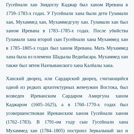
Гусейнали хан Зиядоглу Каджар был ханом Иревана в
1759–1783-х годах. У Гусейнали хана были дети Гуламали
хан, Мухаммед хан, Мухаммедгулу хан. Гуламали хан был
ханом Иревана в 1783–1785-х годах. После убийства
Гуламали хана второй сын Гусейнали хана Мухаммед хан
в 1785–1805-х годах был ханом Иревана. Мать Мухаммед
хана была из племени Шадылы Ведибасара. Мухаммед хан
также был зятем Нахчыванского хана Калбалы хана.
Ханский дворец, или Сардарский дворец, считающийся
одной из редких архитектурных жемчужин Востока, был
возведен Иреванским Сардаром Амиргуна ханом
Каджаром (1605–1625), а в 1760–1770-х годах был
усовершенствован Иреванским ханом Гусейнали ханом
(1762–1783). В 1791-ом году сын Гусейнали хана
Мухаммед хан (1784–1805) построил Зеркальный зал и