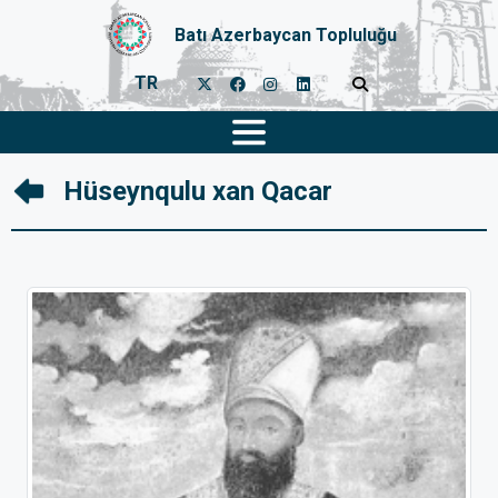
Batı Azerbaycan Topluluğu
TR
Hüseynqulu xan Qacar