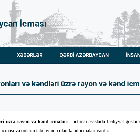
ycan İcması
R
XƏBƏRLƏR
QƏRBİ AZƏRBAYCAN
İNSA
onları və kəndləri üzrə rayon və kənd icm
əri üzrə rayon və kənd icmaları –
ictimai əsaslarla fəaliyyət göstə
icması və onların tabeliyində olan kənd icmaları vardır.