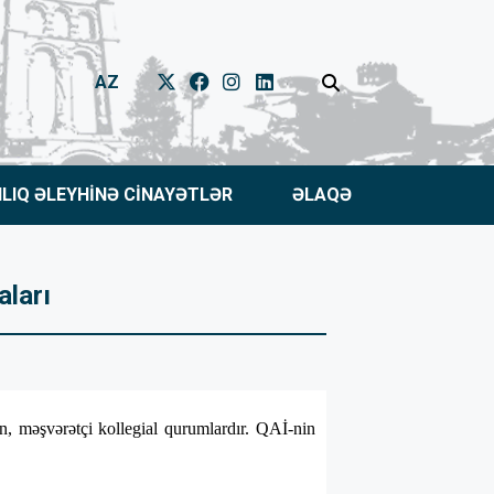
AZ
NLIQ ƏLEYHİNƏ CİNAYƏTLƏR
ƏLAQƏ
aları
rən, məşvərətçi kollegial qurumlardır. QAİ-nin