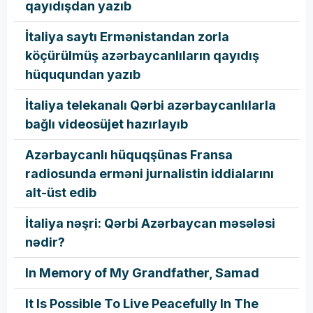
qayıdışdan yazıb
İtaliya saytı Ermənistandan zorla
köçürülmüş azərbaycanlıların qayıdış
hüququndan yazıb
İtaliya telekanalı Qərbi azərbaycanlılarla
bağlı videosüjet hazırlayıb
Azərbaycanlı hüquqşünas Fransa
radiosunda erməni jurnalistin iddialarını
alt-üst edib
İtaliya nəşri: Qərbi Azərbaycan məsələsi
nədir?
In Memory of My Grandfather, Samad
It Is Possible To Live Peacefully In The