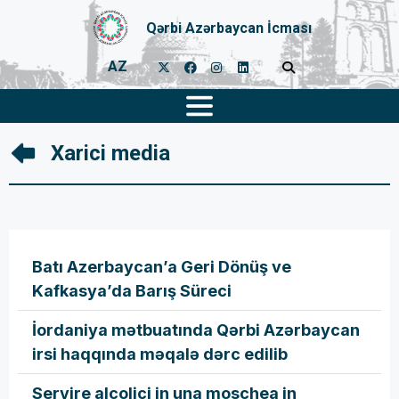
Qərbi Azərbaycan İcması
AZ
Xarici media
Batı Azerbaycan’a Geri Dönüş ve
Kafkasya’da Barış Süreci
İordaniya mətbuatında Qərbi Azərbaycan
irsi haqqında məqalə dərc edilib
Servire alcolici in una moschea in