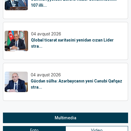
107 illi...
04 avqust 2026
Qlobal ticarət xəritəsini yenidən cızan Lider
stra...
04 avqust 2026
Gücdən sülhə: Azərbaycanın yeni Cənubi Qafqaz
stra...
Multimedia
Foto
Video