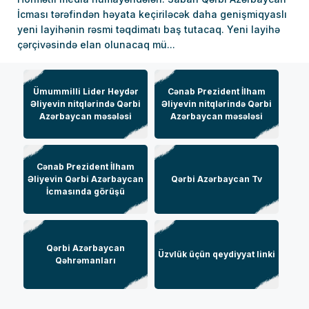
İcması tərəfindən həyata keçiriləcək daha genişmiqyaslı
yeni layihənin rəsmi təqdimatı baş tutacaq. Yeni layihə
çərçivəsində elan olunacaq mü...
Ümummilli Lider Heydər
Cənab Prezident İlham
Əliyevin nitqlərində Qərbi
Əliyevin nitqlərində Qərbi
Azərbaycan məsələsi
Azərbaycan məsələsi
Cənab Prezident İlham
Əliyevin Qərbi Azərbaycan
Qərbi Azərbaycan Tv
İcmasında görüşü
Qərbi Azərbaycan
Üzvlük üçün qeydiyyat linki
Qəhrəmanları