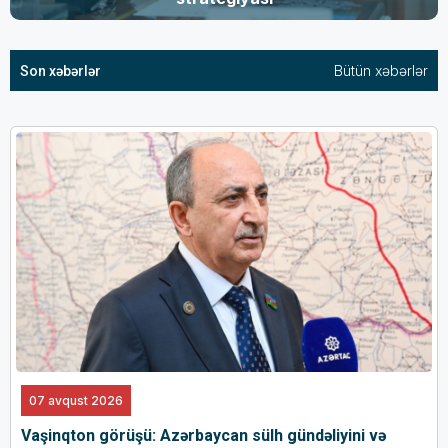
Bütün xəbərlər
Son xəbərlər
07 avqust 2026
Vaşinqton görüşü: Azərbaycan sülh gündəliyini və