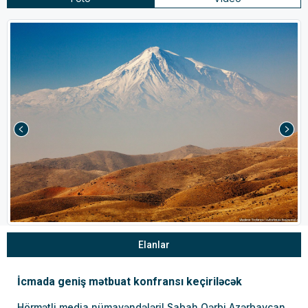
Elanlar
İcmada geniş mətbuat konfransı keçiriləcək
Hörmətli media nümayəndələri! Sabah Qərbi Azərbaycan