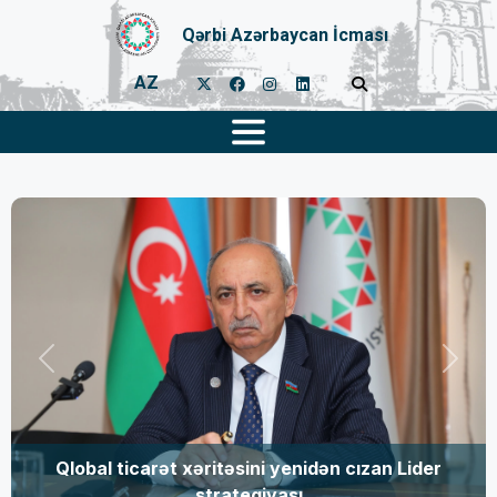
Qərbi Azərbaycan İcması
AZ
Previous
Next
idən cızan Lider
Gücdən sülhə: Azərbaycanın yen
strategiyası