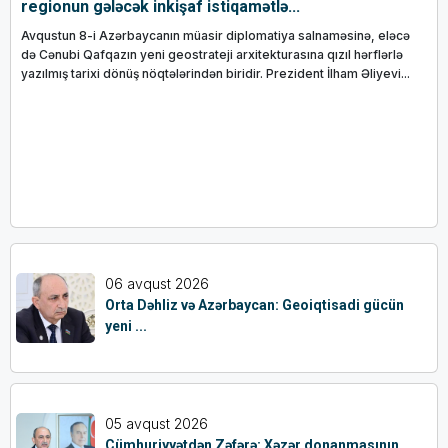
regionun gələcək inkişaf istiqamətlə...
Avqustun 8-i Azərbaycanın müasir diplomatiya salnaməsinə, eləcə
də Cənubi Qafqazın yeni geostrateji arxitekturasına qızıl hərflərlə
yazılmış tarixi dönüş nöqtələrindən biridir. Prezident İlham Əliyevi...
06 avqust 2026
Orta Dəhliz və Azərbaycan: Geoiqtisadi gücün
yeni ...
05 avqust 2026
Cümhuriyyətdən Zəfərə: Xəzər donanmasının