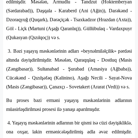
edilmişdir. Məsələn, Armudlu - Tandzut (Hoktemberyan
(Sərdarabad)), Daşqala - Karaberd (Ani (Ağin)), Darəkənd -
Dzoraqyuğ (Quqark), Dərəçiçək - Tsaxkadzor (Hrazdan (Axta)),
Göl - Liçk (Martuni (Aşağı Qaranlıq)), Güllübulaq - Vardaxpuyr
(Qukasyan (Qızılqoç)) və s.
3. Bəzi yaşayış məskənlərinin adları «beynəlmiləlçilik» pərdəsi
altında dəyişdirilmişdir. Məsələn, Qaraqışlaq - Dostluq (Masis
(Zəngibasar)), Sultanabad - Şurabad (Amasiya (Ağbaba)),
Cücəkənd - Qızılşəfəq (Kalinino), Aşağı Necili - Sayat-Nova
(Masis (Zəngibasar)), Çanaxçı - Sovetakert (Ararat (Vedi)) və s.
Bu proses bəzi erməni yaşayış məskənlərinin adlarının
müasirləşdirilməsi prosesi ilə yanaşı aparılmışdır.
4. Yaşayış məskənlərinin adlarının bir qismi isə cüzi dəyişikliklə,
ona oxşar, lakin ermənicələşdirilmiş adla əvəz edilmişdir.