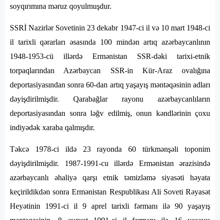
soyqırımına məruz qoyulmuşdur.
SSRİ Nazirlər Sovetinin 23 dekabr 1947-ci il və 10 mart 1948-ci
il tarixli qərarları əsasında 100 mindən artıq azərbaycanlının
1948-1953-cü illərdə Ermənistan SSR-dəki tarixi-etnik
torpaqlarından Azərbaycan SSR-in Kür-Araz ovalığına
deportasiyasından sonra 60-dan artıq yaşayış məntəqəsinin adları
dəyişdirilmişdir. Qarabağlar rayonu azərbaycanlıların
deportasiyasından sonra ləğv edilmiş, onun kəndlərinin çoxu
indiyədək xaraba qalmışdır.
Təkcə 1978-ci ildə 23 rayonda 60 türkmənşəli toponim
dəyişdirilmişdir. 1987-1991-cu illərdə Ermənistan ərazisində
azərbaycanlı əhaliyə qarşı etnik təmizləmə siyasəti həyata
keçirildikdən sonra Ermənistan Respublikası Ali Soveti Rəyasət
Heyətinin 1991-ci il 9 aprel tarixli fərmanı ilə 90 yaşayış