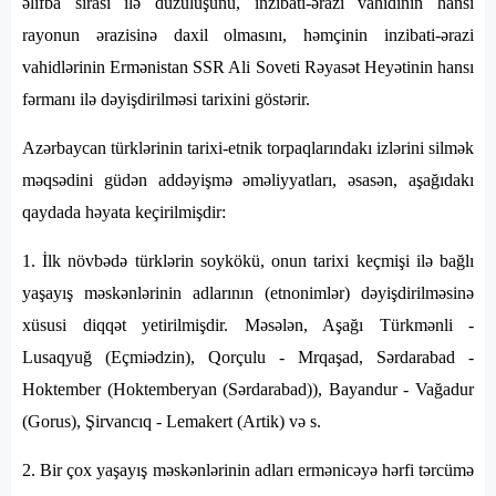
əlifba sırası ilə düzülüşünü, inzibati-ərazi vahidinin hansı
rayonun ərazisinə daxil olmasını, həmçinin inzibati-ərazi
vahidlərinin Ermənistan SSR Ali Soveti Rəyasət Heyətinin hansı
fərmanı ilə dəyişdirilməsi tarixini göstərir.
Azərbaycan türklərinin tarixi-etnik torpaqlarındakı izlərini silmək
məqsədini güdən addəyişmə əməliyyatları, əsasən, aşağıdakı
qaydada həyata keçirilmişdir:
1. İlk növbədə türklərin soykökü, onun tarixi keçmişi ilə bağlı
yaşayış məskənlərinin adlarının (etnonimlər) dəyişdirilməsinə
xüsusi diqqət yetirilmişdir. Məsələn, Aşağı Türkmənli -
Lusaqyuğ (Eçmiədzin), Qorçulu - Mrqaşad, Sərdarabad -
Hoktember (Hoktemberyan (Sərdarabad)), Bayandur - Vağadur
(Gorus), Şirvancıq - Lemakert (Artik) və s.
2. Bir çox yaşayış məskənlərinin adları ermənicəyə hərfi tərcümə