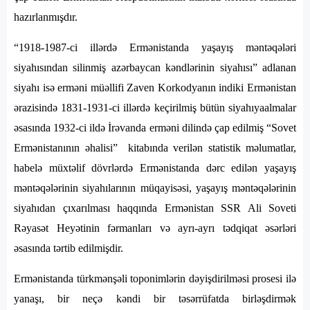
hazırlanmışdır.
“1918-1987-ci illərdə Ermənistanda yaşayış məntəqələri
siyahısından silinmiş azərbaycan kəndlərinin siyahısı” adlanan
siyahı isə erməni müəllifi Zaven Korkodyanın indiki Ermənistan
ərazisində 1831-1931-ci illərdə keçirilmiş bütün siyahıyaalmalar
əsasında 1932-ci ildə İrəvanda erməni dilində çap edilmiş “Sovet
Ermənistanının əhalisi” kitabında verilən statistik məlumatlar,
habelə müxtəlif dövrlərdə Ermənistanda dərc edilən yaşayış
məntəqələrinin siyahılarının müqayisəsi, yaşayış məntəqələrinin
siyahıdan çıxarılması haqqında Ermənistan SSR Ali Soveti
Rəyasət Heyətinin fərmanları və ayrı-ayrı tədqiqat əsərləri
əsasında tərtib edilmişdir.
Ermənistanda türkmənşəli toponimlərin dəyişdirilməsi prosesi ilə
yanaşı, bir neçə kəndi bir təsərrüfatda birləşdirmək