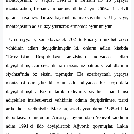
məntəqəsinin, 8 avqust 1991-ci il fərmanı ilə 16 yaşayış
məntəqəsinin, Ermənistan parlamentinin 4 iyul 2006-cı il tarixli
qərarı ilə isə əvvəllər azərbaycanlılara məxsus olmuş, 31 yaşayış
məntəqəsinin adları dəyişdirilərək ermənicələşdirilmişdir.
Ümumiyyətlə, son dövrədək 702 türkmənşəli inzibati-ərazi
vahidinin adları dəyişdirilmişdir ki, onların adları kitabda
“Ermənistan Respublikası ərazisində indiyədək adları
dəyişdirilmiş azərbaycanlılara məxsus inzibati-ərazi vahidlərinin
siyahısı”nda öz əksini tapmışdır. Elə azərbaycanlı yaşayış
məntəqəsi olmuşdur ki, onun adı indiyədək bir neçə dəfə
dəyişdirilmişdir. Bizim tərtib etdiyimiz siyahıda hər hansı
adıçəkilən inzibati-ərazi vahidinin adının dəyişdirilməsi tarixi
ardıcıllıqla verilmişdir. Məsələn, azərbaycanlıların 1988-ci ildə
deportasiya olunduqları Amasiya rayonundakı Yeniyol kəndinin
adını 1991-ci ildə dəyişdirərək Ağvorik qoymuşlar. Lakin