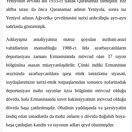
Yeniyolun əvvəlki adı 1935-ci ilədək Qaranamaz olmuşdur. Biz
əlifba sırası ilə öncə Qaranamaz adının Yeniyola, sonra isə
Yeniyol adının Ağvorikə çevrilməsini tarixi ardıcıllıqla ayrı-ayrı
sətirlərdə göstərmişik.
Addəyişmə əməliyyatına məruz qoyulan inzibati-ərazi
vahidlərinin mənsubluğu 1988-ci ildə azərbaycanlıların
deportasiyası zamanı Ermənistanda mövcud olan 37 rayon
bölgüsünə əsasən müəyyənləşdirilir. Çünki indiki Ermənistan
ərazisində azərbaycanlılara qarşı etnik təmizləmə siyasəti,
soydaşlarımızın tarixi-etnik torpaqlarından sonuncu nəfərinədək
deportasiyası məhz rayonlar üzrə bölgünün mövcud olduğu
dövrdə, hələ Ermənistanda sovet hakimiyyətinin mövcud olduğu
dövrdə başa çatdırılmışdır. Əhalinin yaddaşında və şəxsiyyətini
təsdiq edən sənədlərdə də məhz onların o dövrdə doğulub boya-
başa çatdıqları kəndin və rayonun adları qeyd olunmuşdur.