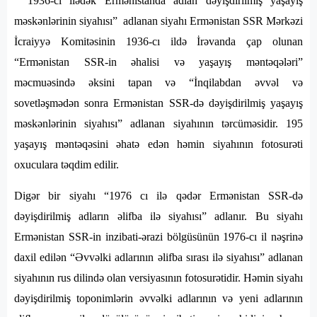
“1936-cı ilədək Ermənistanda adlan dəyişdirilmiş yaşayış
məskənlərinin siyahısı” adlanan siyahı Ermənistan SSR Mərkəzi
İcraiyyə Komitəsinin 1936-cı ildə İrəvanda çap olunan
“Ermənistan SSR-in əhalisi və yaşayış məntəqələri”
məcmuəsində əksini tapan və “İnqilabdan əvvəl və
sovetləşmədən sonra Ermənistan SSR-də dəyişdirilmiş yaşayış
məskənlərinin siyahısı” adlanan siyahının tərcüməsidir. 195
yaşayış məntəqəsini əhatə edən həmin siyahının fotosurəti
oxuculara təqdim edilir.
Digər bir siyahı “1976 cı ilə qədər Ermənistan SSR-də
dəyişdirilmiş adların əlifba ilə siyahısı” adlanır. Bu siyahı
Ermənistan SSR-in inzibati-ərazi bölgüsünün 1976-cı il nəşrinə
daxil edilən “Əvvəlki adlarının əlifba sırası ilə siyahısı” adlanan
siyahının rus dilində olan versiyasının fotosurətidir. Həmin siyahı
dəyişdirilmiş toponimlərin əvvəlki adlarının və yeni adlarının