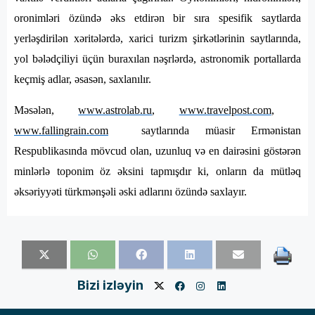
oronimləri özündə əks etdirən bir sıra spesifik saytlarda
yerləşdirilən xəritələrdə, xarici turizm şirkətlərinin saytlarında,
yol bələdçiliyi üçün buraxılan nəşrlərdə, astronomik portallarda
keçmiş adlar, əsasən, saxlanılır.
Məsələn,
www.astrolab.ru
,
www.travelpost.com
,
www.fallingrain.com
saytlarında müasir Ermənistan
Respublikasında mövcud olan, uzunluq və en dairəsini göstərən
minlərlə toponim öz əksini tapmışdır ki, onların da mütləq
əksəriyyəti türkmənşəli əski adlarını özündə saxlayır.
Bizi izləyin