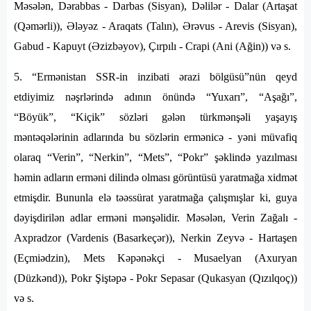
Məsələn, Dərabbas - Darbas (Sisyan), Dəlilər - Dalar (Artaşat
(Qəmərli)), Ələyəz - Araqats (Talın), Ərəvus - Arevis (Sisyan),
Gabud - Kapuyt (Əzizbəyov), Çırpılı - Crapi (Ani (Ağin)) və s.
5. “Ermənistan SSR-in inzibati ərazi bölgüsü”nün qeyd
etdiyimiz nəşrlərində adının önündə “Yuxarı”, “Aşağı”,
“Böyük”, “Kiçik” sözləri gələn türkmənşəli yaşayış
məntəqələrinin adlarında bu sözlərin ermənicə - yəni müvafiq
olaraq “Verin”, “Nerkin”, “Mets”, “Pokr” şəklində yazılması
həmin adların erməni dilində olması görüntüsü yaratmağa xidmət
etmişdir. Bununla elə təəssürat yaratmağa çalışmışlar ki, guya
dəyişdirilən adlar erməni mənşəlidir. Məsələn, Verin Zağalı -
Axpradzor (Vardenis (Basarkeçər)), Nerkin Zeyvə - Hartaşen
(Eçmiədzin), Mets Kəpənəkçi - Musaelyan (Axuryan
(Düzkənd)), Pokr Şiştəpə - Pokr Sepasar (Qukasyan (Qızılqoç))
və s.