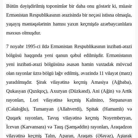
Bütün dəyişdirilmiş toponimlər bir daha onu göstərir ki, müasir
Ermənistan Respublikasının ərazisində bir neçəsi istisna olmaqla,
yaşayış məntəqələrinin hamısı yaxın keçmişdə azərbaycanlılara
məxsus olmuşdur.
7 noyabr 1995-ci ildə Ermənistan Respublikasının inzibati-ərazi
bölgüsü haqqında yeni qanun qəbul edilmişdir. Ermənistanın
yeni inzibati-ərazi bölgüsünə əsasən həmin vaxtadək mövcud
olan rayonlar üzrə bölgü ləğv edilmiş, əvəzində 11 vilayət (marz)
yaradılmışdır. Şirak vilayətinə keçmiş Amasiya (Ağbaba),
Qukasyan (Qızılqoç), Axuryan (Düzkənd), Ani (Ağin) və Artik
rayonları, Lori vilayətinə keçmiş Kalinino, Stepanavan
(Cəlaloğlu), Tumanyan (Allahverdi), Spitak (Hamamlı) və
Quqark rayonları, Tavuş vilayətinə keçmiş Noyemberyan,
İcevan (Karvansara) və Tauş (Şəmşəddin) rayonları, Araqadzon
vilayətinə keçmiş Talın, Aparan, Araqats (Ələyəz), Aştarak