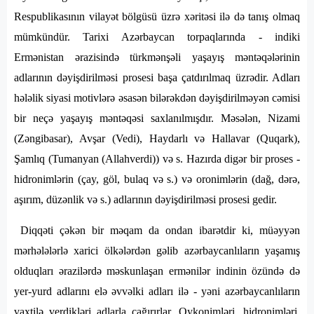
Respublikasının vilayət bölgüsü üzrə xəritəsi ilə də tanış olmaq
mümkündür. Tarixi Azərbaycan torpaqlarında - indiki
Ermənistan ərazisində türkmənşəli yaşayış məntəqələrinin
adlarının dəyişdirilməsi prosesi başa çatdırılmaq üzrədir. Adları
hələlik siyasi motivlərə əsasən bilərəkdən dəyişdirilməyən cəmisi
bir neçə yaşayış məntəqəsi saxlanılmışdır. Məsələn, Nizami
(Zəngibasar), Avşar (Vedi), Haydarlı və Hallavar (Quqark),
Şamlıq (Tumanyan (Allahverdi)) və s. Hazırda digər bir proses -
hidronimlərin (çay, göl, bulaq və s.) və oronimlərin (dağ, dərə,
aşırım, düzənlik və s.) adlarının dəyişdirilməsi prosesi gedir.
Diqqəti çəkən bir məqam da ondan ibarətdir ki, müəyyən
mərhələlərlə xarici ölkələrdən gəlib azərbaycanlıların yaşamış
olduqları ərazilərdə məskunlaşan ermənilər indinin özündə də
yer-yurd adlarını elə əvvəlki adları ilə - yəni azərbaycanlıların
vaxtilə verdikləri adlarla çağırırlar. Oykonimləri, hidronimləri,