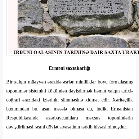
Erməni saxtakarlığı
Bir xalqın müəyyən ərazidə əsrlər, minilliklər boyu formalaşmış
toponimlər sistemini kökündən dəyişdirmək həmin xalqın tarixi-
coğrafi ərazidəki izlərinin silinməsinə xidmət edir. Xəritəçilik
baxımından bu, asan məsələ olmasa da, indiki Ermənistan
Respublikasında azərbaycanlılara məxsus toponimlərin
dəyişdirilməsi rəsmi dövlət siyasətinin tərkib hissəsi olmuşdur.