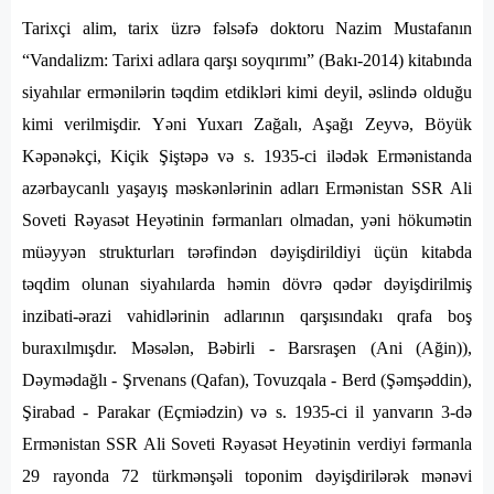
Tarixçi alim, tarix üzrə fəlsəfə doktoru Nazim Mustafanın
“Vandalizm: Tarixi adlara qarşı soyqırımı” (Bakı-2014) kitabında
siyahılar ermənilərin təqdim etdikləri kimi deyil, əslində olduğu
kimi verilmişdir. Yəni Yuxarı Zağalı, Aşağı Zeyvə, Böyük
Kəpənəkçi, Kiçik Şiştəpə və s. 1935-ci ilədək Ermənistanda
azərbaycanlı yaşayış məskənlərinin adları Ermənistan SSR Ali
Soveti Rəyasət Heyətinin fərmanları olmadan, yəni hökumətin
müəyyən strukturları tərəfindən dəyişdirildiyi üçün kitabda
təqdim olunan siyahılarda həmin dövrə qədər dəyişdirilmiş
inzibati-ərazi vahidlərinin adlarının qarşısındakı qrafa boş
buraxılmışdır. Məsələn, Bəbirli - Barsraşen (Ani (Ağin)),
Dəymədağlı - Şrvenans (Qafan), Tovuzqala - Berd (Şəmşəddin),
Şirabad - Parakar (Eçmiədzin) və s. 1935-ci il yanvarın 3-də
Ermənistan SSR Ali Soveti Rəyasət Heyətinin verdiyi fərmanla
29 rayonda 72 türkmənşəli toponim dəyişdirilərək mənəvi