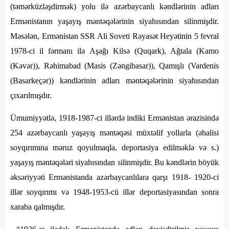
(təmərküzləşdirmək) yolu ilə azərbaycanlı kəndlərinin adları
Ermənistanın yaşayış məntəqələrinin siyahısından silinmişdir.
Məsələn, Ermənistan SSR Ali Soveti Rəyasət Heyətinin 5 fevral
1978-ci il fərmanı ilə Aşağı Kilsə (Quqark), Ağtala (Kamo
(Kəvər)), Rəhimabad (Masis (Zəngibasar)), Qamışlı (Vardenis
(Basarkeçər)) kəndlərinin adları məntəqələrinin siyahısından
çıxarılmışdır.
Ümumiyyətlə, 1918-1987-ci illərdə indiki Ermənistan ərazisində
254 azərbaycanlı yaşayış məntəqəsi müxtəlif yollarla (əhalisi
soyqırımına məruz qoyulmaqla, deportasiya edilməklə və s.)
yaşayış məntəqələri siyahısından silinmişdir. Bu kəndlərin böyük
əksəriyyəti Ermənistanda azərbaycanlılara qarşı 1918- 1920-ci
illər soyqırımı və 1948-1953-cü illər deportasiyasından sonra
xaraba qalmışdır.