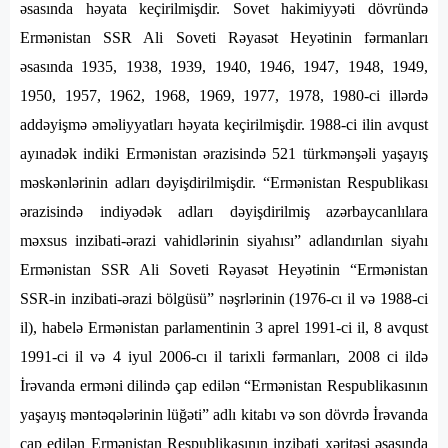
əsasında həyata keçirilmişdir. Sovet hakimiyyəti dövründə
Ermənistan SSR Ali Soveti Rəyasət Heyətinin fərmanları
əsasında 1935, 1938, 1939, 1940, 1946, 1947, 1948, 1949,
1950, 1957, 1962, 1968, 1969, 1977, 1978, 1980-ci illərdə
addəyişmə əməliyyatları həyata keçirilmişdir. 1988-ci ilin avqust
ayınadək indiki Ermənistan ərazisində 521 türkmənşəli yaşayış
məskənlərinin adları dəyişdirilmişdir. “Ermənistan Respublikası
ərazisində indiyədək adları dəyişdirilmiş azərbaycanlılara
məxsus inzibati-ərazi vahidlərinin siyahısı” adlandırılan siyahı
Ermənistan SSR Ali Soveti Rəyasət Heyətinin “Ermənistan
SSR-in inzibati-ərazi bölgüsü” nəşrlərinin (1976-cı il və 1988-ci
il), habelə Ermənistan parlamentinin 3 aprel 1991-ci il, 8 avqust
1991-ci il və 4 iyul 2006-cı il tarixli fərmanları, 2008 ci ildə
İrəvanda erməni dilində çap edilən “Ermənistan Respublikasının
yaşayış məntəqələrinin lüğəti” adlı kitabı və son dövrdə İrəvanda
çap edilən Ermənistan Respublikasının inzibati xəritəsi əsasında