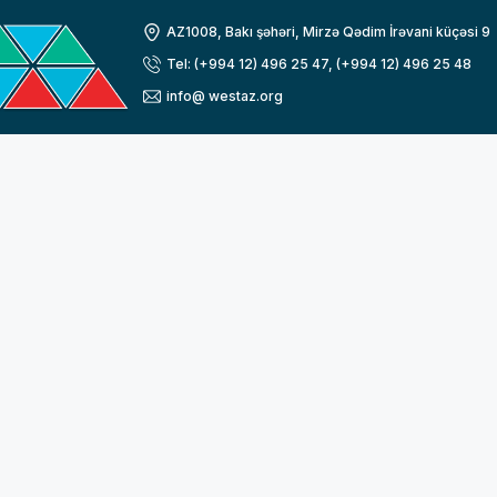
AZ1008, Bakı şəhəri, Mirzə Qədim İrəvani küçəsi 9
Tel: (+994 12) 496 25 47, (+994 12) 496 25 48
info@ westaz.org