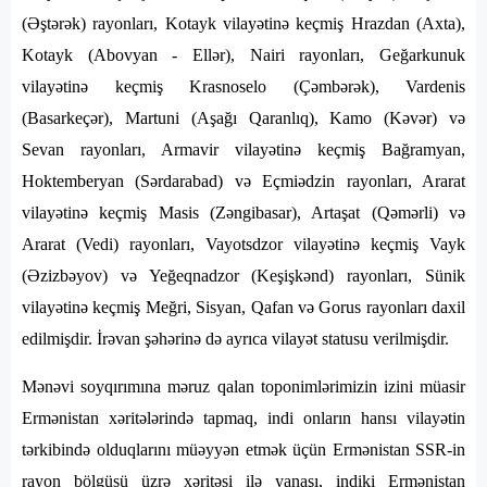
(Əştərək) rayonları, Kotayk vilayətinə keçmiş Hrazdan (Axta),
Kotayk (Abovyan - Ellər), Nairi rayonları, Geğarkunuk
vilayətinə keçmiş Krasnoselo (Çəmbərək), Vardenis
(Basarkeçər), Martuni (Aşağı Qaranlıq), Kamo (Kəvər) və
Sevan rayonları, Armavir vilayətinə keçmiş Bağramyan,
Hoktemberyan (Sərdarabad) və Eçmiədzin rayonları, Ararat
vilayətinə keçmiş Masis (Zəngibasar), Artaşat (Qəmərli) və
Ararat (Vedi) rayonları, Vayotsdzor vilayətinə keçmiş Vayk
(Əzizbəyov) və Yeğeqnadzor (Keşişkənd) rayonları, Sünik
vilayətinə keçmiş Meğri, Sisyan, Qafan və Gorus rayonları daxil
edilmişdir. İrəvan şəhərinə də ayrıca vilayət statusu verilmişdir.
Mənəvi soyqırımına məruz qalan toponimlərimizin izini müasir
Ermənistan xəritələrində tapmaq, indi onların hansı vilayətin
tərkibində olduqlarını müəyyən etmək üçün Ermənistan SSR-in
rayon bölgüsü üzrə xəritəsi ilə yanaşı, indiki Ermənistan