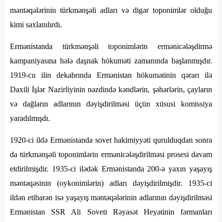
məntəqələrinin türkmənşəli adları və digər toponimlər olduğu
kimi saxlanılırdı.
Ermənistanda türkmənşəli toponimlərin ermənicələşdirmə
kampaniyasına hələ daşnak hökuməti zamanında başlanmışdır.
1919-cu ilin dekabrında Ermənistan hökumətinin qərarı ilə
Daxili İşlər Nazirliyinin nəzdində kəndlərin, şəhərlərin, çayların
və dağların adlarının dəyişdirilməsi üçün xüsusi komissiya
yaradılmışdı.
1920-ci ildə Ermənistanda sovet hakimiyyəti qurulduqdan sonra
da türkmənşəli toponimlərin ermənicələşdirilməsi prosesi davam
etdirilmişdir. 1935-ci ilədək Ermənistanda 200-ə yaxın yaşayış
məntəqəsinin (oykonimlərin) adları dəyişdirilmişdir. 1935-ci
ildən etibarən isə yaşayış məntəqələrinin adlarının dəyişdirilməsi
Ermənistan SSR Ali Soveti Rəyasət Heyətinin fərmanları