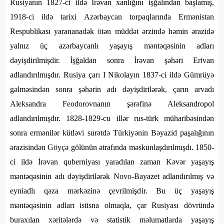
Rusiyanın 1827-ci ildə İrəvan xanlığını işğalından başlamış,
1918-ci ildə tarixi Azərbaycan torpaqlarında Ermənistan
Respublikası yarananadək ötən müddət ərzində həmin ərazidə
yalnız üç azərbaycanlı yaşayış məntəqəsinin adları
dəyişdirilmişdir. İşğaldan sonra İrəvan şəhəri Erivan
adlandırılmışdır. Rusiya çarı I Nikolayın 1837-ci ildə Gümrüyə
gəlməsindən sonra şəhərin adı dəyişdirilərək, çarın arvadı
Aleksandra Feodorovnanın şərəfinə Aleksandropol
adlandırılmışdır. 1828-1829-cu illər rus-türk müharibəsindən
sonra ermənilər kütləvi surətdə Türkiyənin Bəyazid paşalığının
ərazisindən Göyçə gölünün ətrafında məskunlaşdırılmışdı. 1850-
ci ildə İrəvan quberniyası yaradılan zaman Kəvər yaşayış
məntəqəsinin adı dəyişdirilərək Novo-Bayazet adlandırılmış və
eyniadlı qəza mərkəzinə çevrilmişdir. Bu üç yaşayış
məntəqəsinin adları istisna olmaqla, çar Rusiyası dövründə
buraxılan xəritələrdə və statistik məlumatlarda yaşayış