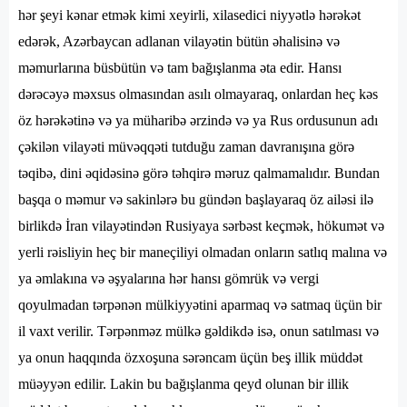
hər şeyi kənar etmək kimi xeyirli, xilasedici niyyətlə hərəkət
edərək, Azərbaycan adlanan vilayətin bütün əhalisinə və
məmurlarına büsbütün və tam bağışlanma əta edir. Hansı
dərəcəyə məxsus olmasından asılı olmayaraq, onlardan heç kəs
öz hərəkətinə və ya müharibə ərzində və ya Rus ordusunun adı
çəkilən vilayəti müvəqqəti tutduğu zaman davranışına görə
təqibə, dini əqidəsinə görə təhqirə məruz qalmamalıdır. Bundan
başqa o məmur və sakinlərə bu gündən başlayaraq öz ailəsi ilə
birlikdə İran vilayətindən Rusiyaya sərbəst keçmək, hökumət və
yerli rəisliyin heç bir maneçiliyi olmadan onların satlıq malına və
ya əmlakına və əşyalarına hər hansı gömrük və vergi
qoyulmadan tərpənən mülkiyyətini aparmaq və satmaq üçün bir
il vaxt verilir. Tərpənməz mülkə gəldikdə isə, onun satılması və
ya onun haqqında özxoşuna sərəncam üçün beş illik müddət
müəyyən edilir. Lakin bu bağışlanma qeyd olunan bir illik