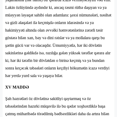
Lakin özlüyündə aydındır ki, ancaq rəsmi rütbə daşıyan və ya
müəyyən ləyaqət sahibi olan adamlara: şəxsi nümunələri, nəsihət
və gizli əlaqələri ilə keçmişdə onların idarəsində və ya
hakimiyyəti altında olan əvvəlki həmvətənlərinə zərərli təsir
göstərə bilən xan, bəy və dini rəislər və ya mollalara qarşı bu
şərtin gücü var və olacaqdır. Ümumiyyətlə, hər iki dövlətin
sakinlərinə gəldikdə isə, razılığa gələn yüksək tərəflər qərara alır
ki, hər iki tərəfin bir dövlətdən o birinə keçmiş və ya bundan
sonra keçəcək təbəələri onların keçdiyi hökumətin icazə verdiyi
hər yerdə yurd sala və yaşaya bilər.
XV MADDƏ
Şah həzrətləri öz dövlətinə sakitliyi qaytarmaq və öz
təbəələrindən hazırki müqavilə ilə bu qədər xoşbəxtliklə başa
çatmış müharibədə törədilmiş bədbəxtlikləri daha da artıra bilən