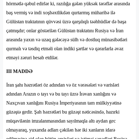
hörmətlə qəbul edirlər ki, razılığa gələn yüksək tərəflər arasında
baş vermiş və indi xoşbəxtlikdən qurtarmış müharibə ilə
Gülüstan traktatının qüvvəsi üzrə qarşılıqlı təəhhüdlər də başa
çatmışdır; onlar göstərilən Gülüstan traktatını Rusiya və İran
arasında yaxın və uzaq gələcəyə sülh və dostluq münasibətləri
qurmalı və təsdiq etməli olan indiki şərtlər və qərarlarla əvəz
etməyi zəruri hesab etdilər.
III MADDƏ
İran şahı həzrətləri öz adından və öz vərəsələri və varisləri
adından Arazın o tayı və bu tayı üzrə İrəvan xanlığını və
Naxçıvan xanlığını Rusiya İmperiyasının tam mülkiyyətinə
güzəştə gedir. Şah həzrətləri bu güzəşt nəticəsində, hazırki
müqavilənin imzalanmasından sayılmaqla altı aydan gec
olmayaraq, yuxarıda adları çəkilən hər iki xanların idarə
edilməsinə aid olan bütün arxivləri və ictimai sənədləri Rusiya