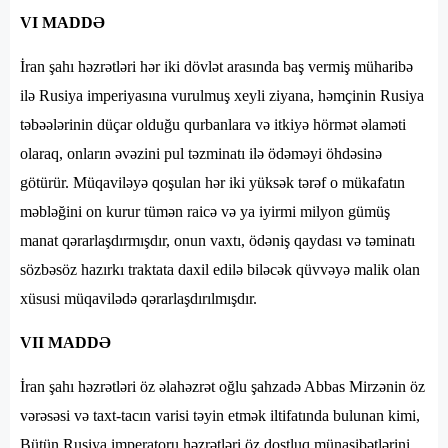
VI MADDƏ
İran şahı həzrətləri hər iki dövlət arasında baş vermiş müharibə
ilə Rusiya imperiyasına vurulmuş xeyli ziyana, həmçinin Rusiya
təbəələrinin düçar olduğu qurbanlara və itkiyə hörmət əlaməti
olaraq, onların əvəzini pul təzminatı ilə ödəməyi öhdəsinə
götürür. Müqaviləyə qoşulan hər iki yüksək tərəf o mükafatın
məbləğini on kurur tümən raicə və ya iyirmi milyon gümüş
manat qərarlaşdırmışdır, onun vaxtı, ödəniş qaydası və təminatı
sözbəsöz hazırkı traktata daxil edilə biləcək qüvvəyə malik olan
xüsusi müqavilədə qərarlaşdırılmışdır.
VII MADDƏ
İran şahı həzrətləri öz əlahəzrət oğlu şahzadə Abbas Mirzənin öz
vərəsəsi və taxt-tacın varisi təyin etmək iltifatında bulunan kimi,
Bütün Rusiya imperatoru həzrətləri öz dostluq münasibətlərini