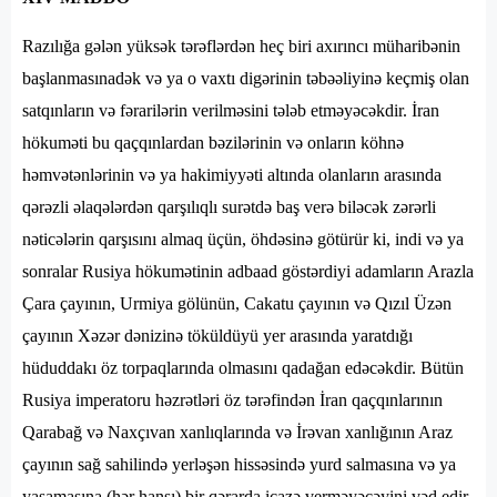
Razılığa gələn yüksək tərəflərdən heç biri axırıncı müharibənin
başlanmasınadək və ya o vaxtı digərinin təbəəliyinə keçmiş olan
satqınların və fərarilərin verilməsini tələb etməyəcəkdir. İran
hökuməti bu qaçqınlardan bəzilərinin və onların köhnə
həmvətənlərinin və ya hakimiyyəti altında olanların arasında
qərəzli əlaqələrdən qarşılıqlı surətdə baş verə biləcək zərərli
nəticələrin qarşısını almaq üçün, öhdəsinə götürür ki, indi və ya
sonralar Rusiya hökumətinin adbaad göstərdiyi adamların Arazla
Çara çayının, Urmiya gölünün, Cakatu çayının və Qızıl Üzən
çayının Xəzər dənizinə töküldüyü yer arasında yaratdığı
hüduddakı öz torpaqlarında olmasını qadağan edəcəkdir. Bütün
Rusiya imperatoru həzrətləri öz tərəfindən İran qaçqınlarının
Qarabağ və Naxçıvan xanlıqlarında və İrəvan xanlığının Araz
çayının sağ sahilində yerləşən hissəsində yurd salmasına və ya
yaşamasına (hər hansı) bir qərarda icazə verməyəcəyini vəd edir.