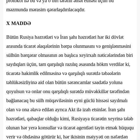
protokol ilə bu və ya o biri tərəfin əməl etməsi üçün bu
məzmunda mərasim qərarlaşdırılacaqdır.
X MADDƏ
Bütün Rusiya həzrətləri və İran şahı həzrətləri hər iki dövlət
arasında ticarət əlaqələrinin bərpa olunmasını və genişlənməsini
sülhün bərqərar olmasının ən başlıca xeyirxah nəticələrindən biri
saydıqları üçün, tam qarşılıqlı razılıq əsasında hökm verdilər ki,
ticarətə hakimlik edilməsinə və qarşılıqlı surətdə təbəələrin
təhlükəsizliyinə aid olan bütün sərəncamlar səadətlə yoluna
qoyulsun və onlar onu qarşılıqlı surətdə müvəkkillər tərəfindən
bağlanacaq bu sülh müqaviləsinin eyni güclü hissəsi sayılmalı
olan və ona əlavə edilən ayrıca Akt ilə izah etsinlər. İran şahı
həzrətləri, qabaqlar olduğu kimi, Rusiyaya ticarətin xeyrinə tələb
olunan hər yerə konsullar və ticarət agentləri təyin etmək hüququ
verir və öhdəsinə götürür ki, hər ikisinin məiyyəti on nəfərdən