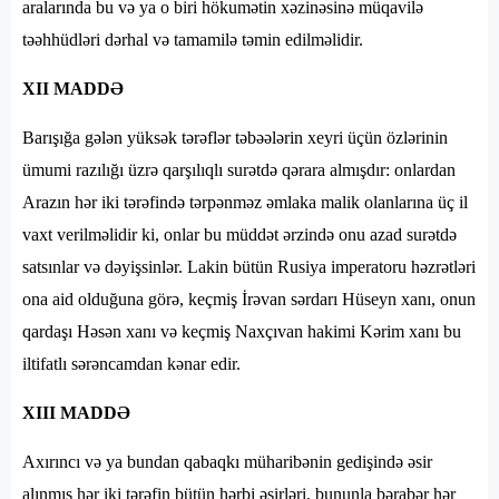
aralarında bu və ya o biri hökumətin xəzinəsinə müqavilə
təəhhüdləri dərhal və tamamilə təmin edilməlidir.
XII MADDƏ
Barışığa gələn yüksək tərəflər təbəələrin xeyri üçün özlərinin
ümumi razılığı üzrə qarşılıqlı surətdə qərara almışdır: onlardan
Arazın hər iki tərəfində tərpənməz əmlaka malik olanlarına üç il
vaxt verilməlidir ki, onlar bu müddət ərzində onu azad surətdə
satsınlar və dəyişsinlər. Lakin bütün Rusiya imperatoru həzrətləri
ona aid olduğuna görə, keçmiş İrəvan sərdarı Hüseyn xanı, onun
qardaşı Həsən xanı və keçmiş Naxçıvan hakimi Kərim xanı bu
iltifatlı sərəncamdan kənar edir.
XIII MADDƏ
Axırıncı və ya bundan qabaqkı müharibənin gedişində əsir
alınmış hər iki tərəfin bütün hərbi əsirləri, bununla bərabər hər