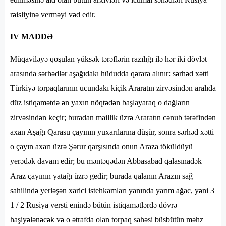
rəisliyinə verməyi vəd edir.
IV MADDƏ
Müqaviləyə qoşulan yüksək tərəflərin razılığı ilə hər iki dövlət
arasında sərhədlər aşağıdakı hüdudda qərara alınır: sərhəd xətti
Türkiyə torpaqlarının ucundakı kiçik Araratın zirvəsindən aralıda
düz istiqamətdə ən yaxın nöqtədən başlayaraq o dağların
zirvəsindən keçir; buradan maillik üzrə Araratın cənub tərəfindən
axan Aşağı Qarasu çayının yuxarılarına düşür, sonra sərhəd xətti
o çayın axarı üzrə Şərur qarşısında onun Araza töküldüyü
yerədək davam edir; bu məntəqədən Abbasabad qalasınadək
Araz çayının yatağı üzrə gedir; burada qalanın Arazın sağ
sahilində yerləşən xarici istehkamları yanında yarım ağac, yəni 3
1 / 2 Rusiya versti enində bütün istiqamətlərdə dövrə
haşiyələnəcək və o ətrafda olan torpaq sahəsi büsbütün məhz