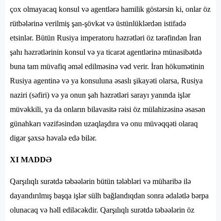
çox olmayacaq konsul və agentlərə hamilik göstərsin ki, onlar öz
rütbələrinə verilmiş şan-şövkət və üstünlüklərdən istifadə
etsinlər. Bütün Rusiya imperatoru həzrətləri öz tərəfindən İran
şahı həzrətlərinin konsul və ya ticarət agentlərinə münasibətdə
buna tam müvafiq əməl edilməsinə vəd verir. İran hökumətinin
Rusiya agentinə və ya konsuluna əsaslı şikayəti olarsa, Rusiya
naziri (səfiri) və ya onun şah həzrətləri sarayı yanında işlər
müvəkkili, ya da onların bilavasitə rəisi öz mülahizəsinə əsasən
günahkarı vəzifəsindən uzaqlaşdıra və onu müvəqqəti olaraq
digər şəxsə həvalə edə bilər.
XI MADDƏ
Qarşılıqlı surətdə təbəələrin bütün tələbləri və müharibə ilə
dayandırılmış başqa işlər sülh bağlandıqdan sonra ədalətlə bərpa
olunacaq və həll ediləcəkdir. Qarşılıqlı surətdə təbəələrin öz