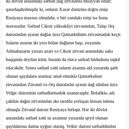
iki dövlət arasındakı sərhəd dağ zirvələrilə müəyyən edilir;
qərarlaşdırılmışdır ki, onların Xəzər dənizinə doğru enişi
Rusiyaya məxsus olmalıdır, o biri yandakı enişi isə İrana
məxsusdur. Sərhəd Cikoir yüksəkliyi zirvəsindən, Talışı Ərş
dairəsindən ayıran dağlar üzrə Qəmərkühüm zirvəsinədək keçir.
Suların axarını iki yerə bölən dağların başı, yuxarıda
Adınabazarın yuxarı axarı və Cikoir zirvəsi arasındakı sahə
haqqında deyilən kimi, burada da eləcə sərhəd hüdudunu təşkil
edəcəkdir. Sonra sərhəd xətti suların axarına aid yuxarıda şərh
olunan qaydalara aramsız əməl etməklə Qəmərkuhun
zirvəsindən Züvand və Ərş dairələrini ayıran dağ silsiləsi üzrə
Velgic dairəsinin sərhədlərinədək uzanacaqdır. Beləliklə, adı
çəkilən dağın zirvəsindən əks tərəfdə yerləşən hissəsi istisna
olmaqla Züvand dairəsi Rusiyaya birləşir. Hər iki dövlət
arasındakı sərhəd xətti su axınının yuxarıda qeyd olunan
qaydalarına daima uyğun olaraq, Velkic dairəsi sərhəddindən