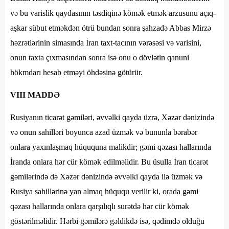
və bu varislik qaydasının təsdiqinə kömək etmək arzusunu açıq-
aşkar sübut etməkdən ötrü bundan sonra şahzadə Abbas Mirzə
həzrətlərinin simasında İran taxt-tacının vərəsəsi və varisini,
onun taxta çıxmasından sonra isə onu o dövlətin qanuni
hökmdarı hesab etməyi öhdəsinə götürür.
VIII MADDƏ
Rusiyanın ticarət gəmiləri, əvvəlki qayda üzrə, Xəzər dənizində
və onun sahilləri boyunca azad üzmək və bununla bərabər
onlara yaxınlaşmaq hüququna malikdir; gəmi qəzası hallarında
İranda onlara hər cür kömək edilməlidir. Bu üsulla İran ticarət
gəmilərində də Xəzər dənizində əvvəlki qayda ilə üzmək və
Rusiya sahillərinə yan almaq hüququ verilir ki, orada gəmi
qəzası hallarında onlara qarşılıqlı surətdə hər cür kömək
göstərilməlidir. Hərbi gəmilərə gəldikdə isə, qədimdə olduğu