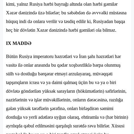
kimi, yalnız Rusiya hərbi bayrağı altında olan hərbi gəmilər
Xəzər dənizində üzə bilərlər; bu səbəbdən də əvvvəlki müstəsna
hüquq indi də onlara verilir və təsdiq edilir ki, Rusiyadan başqa
heç bir dövlətin Xəzər dənizində hərbi gəmiləri ola bilməz.
IX MADDƏ
Bütün Rusiya imperatoru həzrətləri və İran şahı həzrətləri hər
vasitə ilə onlar arasında bu qədər xoşbəxtliklə bərpa olunmuş
sülh və dostluğu bərqərar etməyi arzulayaraq, müvəqqəti
tapşırıqların icrası və ya daimi qalmaq üçün bu və ya o biri
dövlətə göndərilən yüksək sarayların (hökümətlərin) səfirlərinin,
nazirlərinin və işlər müvəkillərinin, onların dərəcəsinə, razılığa
gələn yüksək tərəflərin şərəfinə, onları birləşdirən səmimi
dostluğa və yerli adətlərə uyğun olaraq, ehtiramla və (hər birinin)
ayrılıqda qəbul edilməsini qarşılıqlı surətdə rəva bilirlər. Xüsusi