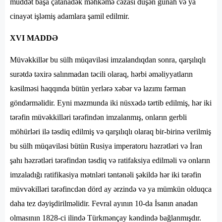
müddət başa çatanadək məhkəmə cəzası düşən günah və ya
cinayət işləmiş adamlara şamil edilmir.
XVI MADDƏ
Müvəkkillər bu sülh müqaviləsi imzalandıqdan sonra, qarşılıqlı
surətdə təxirə salınmadan təcili olaraq, hərbi əməliyyatların
kəsilməsi haqqında bütün yerlərə xəbər və lazımı fərman
göndərməlidir. Eyni məzmunda iki nüsxədə tərtib edilmiş, hər iki
tərəfin müvəkkilləri tərəfindən imzalanmış, onların gerbli
möhürləri ilə təsdiq edilmiş və qarşılıqlı olaraq bir-birinə verilmiş
bu sülh müqaviləsi bütün Rusiya imperatoru həzrətləri və İran
şahı həzrətləri tərəfindən təsdiq və ratifaksiya edilməli və onların
imzaladığı ratifikasiya mətnləri təntənəli şəkildə hər iki tərəfin
müvvəkilləri tərəfincdən dörd ay ərzində və ya mümkün olduqca
daha tez dəyişdirilməlidir. Fevral ayının 10-da İsanın anadan
olmasının 1828-ci ilində Türkmənçay kəndində bağlanmışdır.