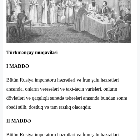
Türkmənçay müqaviləsi
I MADDƏ
Bütün Rusiya imperatoru həzrətləri və İran şahı həzrətləri
arasında, onların vərəsələri və taxt-tacın varisləri, onların
dövlətləri və qarşılıqlı surətdə təbəələri arasında bundan sonra
əbədi sülh, dostluq və tam razılıq olacaqdır.
II MADDƏ
Bütün Rusiya imperatoru həzrətləri və İran şahı həzrətləri