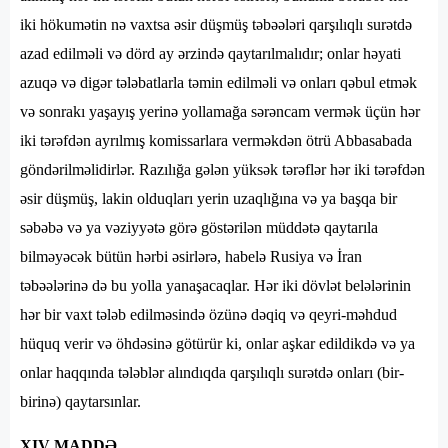
iki hökumətin nə vaxtsa əsir düşmüş təbəələri qarşılıqlı surətdə
azad edilməli və dörd ay ərzində qaytarılmalıdır; onlar həyati
azuqə və digər tələbatlarla təmin edilməli və onları qəbul etmək
və sonrakı yaşayış yerinə yollamağa sərəncam vermək üçün hər
iki tərəfdən ayrılmış komissarlara verməkdən ötrü Abbasabada
göndərilməlidirlər. Razılığa gələn yüksək tərəflər hər iki tərəfdən
əsir düşmüş, lakin olduqları yerin uzaqlığına və ya başqa bir
səbəbə və ya vəziyyətə görə göstərilən müddətə qaytarıla
bilməyəcək bütün hərbi əsirlərə, habelə Rusiya və İran
təbəələrinə də bu yolla yanaşacaqlar. Hər iki dövlət belələrinin
hər bir vaxt tələb edilməsində özünə dəqiq və qeyri-məhdud
hüquq verir və öhdəsinə götürür ki, onlar aşkar edildikdə və ya
onlar haqqında tələblər alındıqda qarşılıqlı surətdə onları (bir-
birinə) qaytarsınlar.
XIV MADDƏ