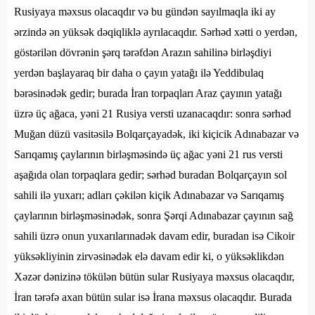
Rusiyaya məxsus olacaqdır və bu gündən sayılmaqla iki ay
ərzində ən yüksək dəqiqliklə ayrılacaqdır. Sərhəd xətti o yerdən,
göstərilən dövrənin şərq tərəfdən Arazın sahilinə birləşdiyi
yerdən başlayaraq bir daha o çayın yatağı ilə Yeddibulaq
bərəsinədək gedir; burada İran torpaqları Araz çayının yatağı
üzrə üç ağaca, yəni 21 Rusiya versti uzanacaqdır: sonra sərhəd
Muğan düzü vasitəsilə Bolqarçayadək, iki kiçicik Adınabazar və
Sarıqamış çaylarının birləşməsində üç ağac yəni 21 rus versti
aşağıda olan torpaqlara gedir; sərhəd buradan Bolqarçayın sol
sahili ilə yuxarı; adları çəkilən kiçik Adınabazar və Sarıqamış
çaylarının birləşməsinədək, sonra Şərqi Adınabazar çayının sağ
sahili üzrə onun yuxarılarınadək davam edir, buradan isə Cikoir
yüksəkliyinin zirvəsinədək elə davam edir ki, o yüksəklikdən
Xəzər dənizinə tökülən bütün sular Rusiyaya məxsus olacaqdır,
İran tərəfə axan bütün sular isə İrana məxsus olacaqdır. Burada