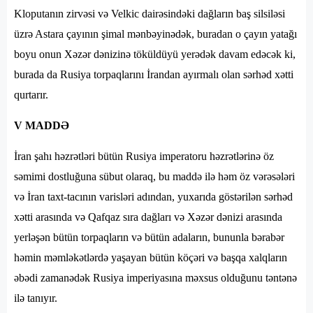
Kloputanın zirvəsi və Velkic dairəsindəki dağların baş silsiləsi
üzrə Astara çayının şimal mənbəyinədək, buradan o çayın yatağı
boyu onun Xəzər dənizinə töküldüyü yerədək davam edəcək ki,
burada da Rusiya torpaqlarını İrandan ayırmalı olan sərhəd xətti
qurtarır.
V MADDƏ
İran şahı həzrətləri bütün Rusiya imperatoru həzrətlərinə öz
səmimi dostluğuna sübut olaraq, bu maddə ilə həm öz vərəsələri
və İran taxt-tacının varisləri adından, yuxarıda göstərilən sərhəd
xətti arasında və Qafqaz sıra dağları və Xəzər dənizi arasında
yerləşən bütün torpaqların və bütün adaların, bununla bərabər
həmin məmləkətlərdə yaşayan bütün köçəri və başqa xalqların
əbədi zamanədək Rusiya imperiyasına məxsus olduğunu təntənə
ilə tanıyır.