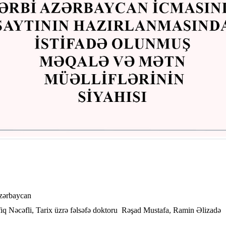
zərbaycan
fiq Nəcəfli, Tarix üzrə fəlsəfə doktoru Rəşad Mustafa, Ramin Əlizadə