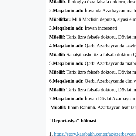
Müəllif:.
filologiya üzrə fəlsəfə doktoru, dos
2.
Məqələnin adı:
İrəvanda Azərbaycan mətb
Müəlliflər:
Milli Məclisin deputatı, siyasi el
3.
Məqələnin adı:
İrəvan incəsənəti
Müəllif:
Tarix üzrə fəlsəfə doktoru, Dövlət 
4.
Məqələnin adı:
Qərbi Azərbaycanda təsvir
Müəllif:
Sənətşünaslıq üzrə fəlsəfə doktoru
5.
Məqələnin adı:
Qərbi Azərbaycanda mətb
Müəllif:
Tarix üzrə fəlsəfə doktoru, Dövlət m
6.
Məqələnin adı:
Qərbi Azərbaycanda elm və
Müəllif:
Tarix üzrə fəlsəfə doktoru, Dövlət 
7.
Məqələnin adı:
İrəvan Dövlət Azərbaycan
Müəllif:
İlham Rəhimli. Azərbaycan teatr tar
"Deportasiya" bölməsi
1.
https://story.karabakh.center/az/azerbaycan