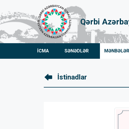
Qərbi Azərba
İCMA
SƏNƏDLƏR
MƏNBƏLƏ
İstinadlar