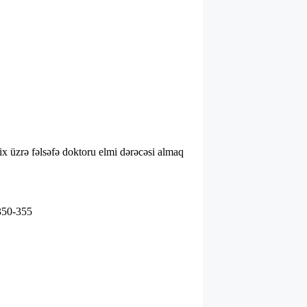
x üzrə fəlsəfə doktoru elmi dərəcəsi almaq
.350-355