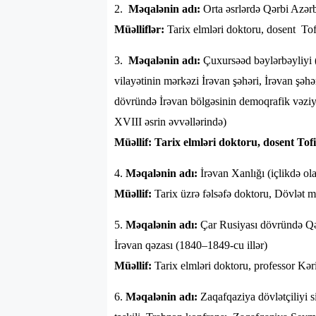
2.
Məqalənin adı:
Orta əsrlərdə Qərbi Azər
Müəlliflər:
Tarix elmləri doktoru, dosent To
3.
Məqalənin adı:
Çuxursəəd bəylərbəyliyi (
vilayətinin mərkəzi İrəvan şəhəri, İrəvan şə
dövründə İrəvan bölgəsinin demoqrafik vəziyyə
XVIII əsrin əvvəllərində)
Müəllif: Tarix elmləri doktoru, dosent Tofi
4.
Məqalənin adı:
İrəvan Xanlığı (içlikdə ola
Müəllif:
Tarix üzrə fəlsəfə doktoru, Dövlət 
5.
Məqalənin adı:
Çar Rusiyası dövründə Qərb
İrəvan qəzası (1840–1849-cu illər)
Müəllif:
Tarix elmləri doktoru, professor K
6.
Məqalənin adı:
Zaqafqaziya dövlətçiliyi 