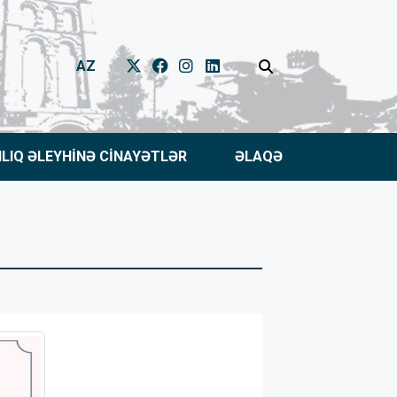
AZ
NLIQ ƏLEYHİNƏ CİNAYƏTLƏR
ƏLAQƏ