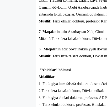
təşkili, Trabzon konfransı, Zaqafqaziya Seym
Osmanlı dövlətinin Qərbi Azərbaycanda hərbi
elitasında fərqli baxışlar. Osmanlı dövlətin
Müəllif:
Tarix elmləri doktoru, professor K
7.
Məqalənin adı:
Azərbaycan Xalq Cümhur
Müəllif: Tarix üzrə fəlsəfə doktoru, Dövlət 
8.
Məqalənin adı:
Sovet hakimiyyəti dövrü
Müəllif:
Tarix üzrə fəlsəfə doktoru, Dövlət 
“Abidələr” bölməsi
Müəlliflər
1. Filologiya üzrə fəlsəfə doktoru, dosent Əz
2.Tarix üzrə fəlsəfə doktoru, Dövlət mükafat
3. Filologiya elmləri doktoru, professor, A
4. Tarix elmləri doktoru, professor, Əməkd