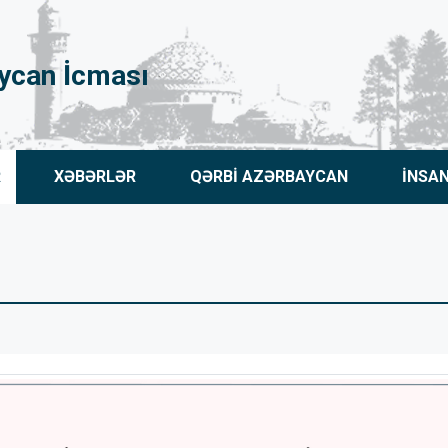
ycan İcması
R
XƏBƏRLƏR
QƏRBİ AZƏRBAYCAN
İNSA