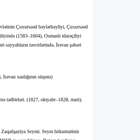
övlətinin Çuxursəəd bəylərbəyliyi, Çuxursəəd
iliyində (1583–1604), Osmanlı idarəçiliyi
i səyyahların təsvirlərində, İrəvan şəhəri
i, İrəvan xanlığının süqutu)
mə tədbirləri. (1827, oktyabr–1828, mart),
ı, Zaqafqaziya Seymi. Seym hökumətinin