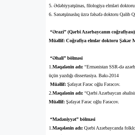
5. Ədəbiyyatşünas, filologiya elmləri doktor
6. Sənətşünaslıq üzrə fəlsəfə doktoru Qalib 
“Ərazi” (Qərbi Azərbaycanın coğrafiyası)
Müəllif: Coğrafiya elmlər doktoru Şəkə
“Əhali” bölməsi
1.
Məqalənin adı:
“Ermənistan SSR-də azərbay
üçün yazdığı dissertasiya. Bakı-2014
Müəllif:
Şəfayət Fərəc oğlu Fərəcov.
2.
Məqalənin adı:
“Qərbi Azərbaycan əhalisi
Müəllif:
Şəfayət Fərəc oğlu Fərəcov.
“Mədəniyyət” bölməsi
1.
Məqələnin adı:
Qərbi Azərbaycanda folkl