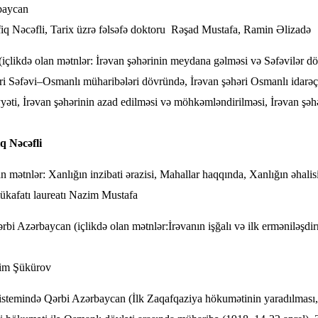
baycan
fiq Nəcəfli, Tarix üzrə fəlsəfə doktoru Rəşad Mustafa, Ramin Əlizadə
içlikdə olan mətnlər: İrəvan şəhərinin meydana gəlməsi və Səfəvilər d
həri Səfəvi–Osmanlı müharibələri dövründə, İrəvan şəhəri Osmanlı idarəç
ti, İrəvan şəhərinin azad edilməsi və möhkəmləndirilməsi, İrəvan şəhər
q Nəcəfli
n mətnlər: Xanlığın inzibati ərazisi, Mahallar haqqında, Xanlığın əhalis
mükafatı laureatı Nazim Mustafa
i Azərbaycan (içlikdə olan mətnlər:İrəvanın işğalı və ilk erməniləşdir
ərim Şükürov
sistemində Qərbi Azərbaycan (İlk Zaqafqaziya hökumətinin yaradılmas