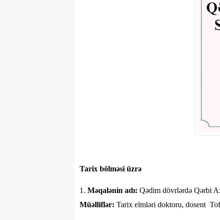
Tarix bölməsi üzrə
1.
Məqalənin adı:
Qədim dövrlərdə Qərbi A
Müəlliflər:
Tarix elmləri doktoru, dosent To