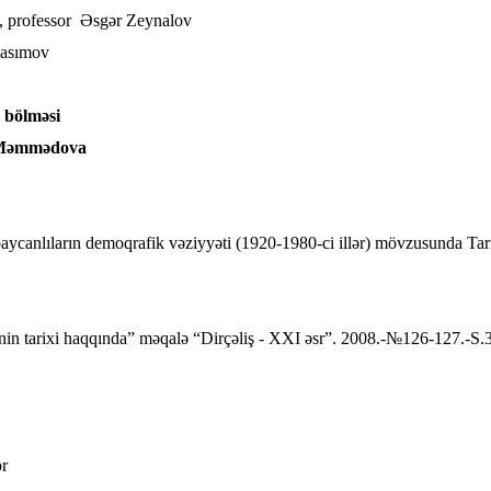
u, professor Əsgər Zeynalov
Qasımov
 bölməsi
r Məmmədova
canlıların demoqrafik vəziyyəti (1920-1980-ci illər) mövzusunda Tari
nin tarixi haqqında” məqalə “Dirçəliş - XXI əsr”. 2008.-№126-127.-S
or