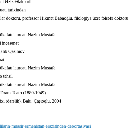
ent Əziz Ələkbərli
uatı tarixindən
mlər doktoru, professor Hikmət Babaoğlu, filologiya üzrə fəlsəfə doktor
mükafatı laureatı Nazim Mustafa
i incəsənət
 Qalib Qasımov
uat
ükafatı laureatı Nazim Mustafa
 təhsil
mükafatı laureatı Nazim Mustafa
 Dram Teatrı (1880-1949)
ixi (dərslik). Bakı, Çaşıoqlu, 2004
lilarin-muasir-ermenistan-erazisinden-deportasiyasi