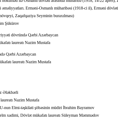
i hökuməti ilə Osmanlı dövləti arasında müharibə (1918, 14-22 aprel)
 əməliyyatları. Erməni-Osmanlı müharibəsi (1918-ci il), Erməni dövlə
in mövqeyi, Zaqafqaziya Seyminin buraxılması)
ərim Şükürov
iyyəti dövründə Qərbi Azərbaycan
mükafatı laureatı Nazim Mustafa
ndə Qərbi Azərbaycan
mükafatı laureatı Nazim Mustafa
iz Ələkbərli
ı laureatı Nazim Mustafa
DPU-nun Elmi-təşkilati şöbəsinin müdiri İbrahim Bayramov
ar elm xadimi, Dövlət mükafatı laureatı Süleyman Məmmədov