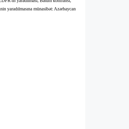
, ZDFR-in yaradılması, Batum konfransı,
tinin yaradılmasına münasibət: Azərbaycan