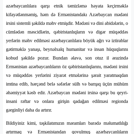
azərbaycanlılara qarşı etnik təmizləmə həyata keçirməklə
kifayətlənməmiş, həm də Ermənistandakı Azərbaycan mədəni
irsini sistemli şəkildə məhv etmişdir. Mədəni və dini abidələrin, o
cümlədən məscidlərin, qəbiristanlıqların və digər müqəddəs
yerlərin məhv edilməsi azərbaycanlılara böyük ağrı və iztirablar
gətirməklə yanaşı, beynəlxalq humanitar və insan hüquqlarını
kobud şəkildə pozur. Bundan əlavə, son otuz il ərazində
Ermənistan azərbaycanlıların öz qəbiristanlıqlarını, mədəni irsini
və müqəddəs yerlərini ziyarət etmələrinə şərait yaratmaqdan
imtina edib, hərçənd belə səfərlər sülh və barışıq üçün mühüm
əhəmiyyət kəsb edir. Azərbaycan mədəni irsinə qarşı bu qeyri-
insani rəftar və onlara girişin qadağan edilməsi regionda
gərginliyi daha da artırır.
Bildiyiniz kimi, təşkilatımızın məramları barədə məlumatlılığı
artırmaq və Ermənistandan qovulmuş azərbaycanlıların