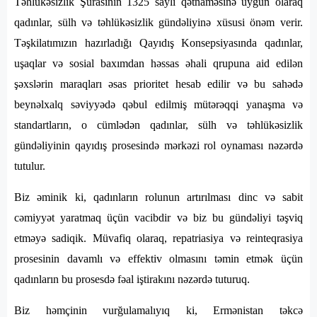
Təhlükəsizlik Şurasının 1325 saylı qətnaməsinə uyğun olaraq
qadınlar, sülh və təhlükəsizlik gündəliyinə xüsusi önəm verir.
Təşkilatımızın hazırladığı Qayıdış Konsepsiyasında qadınlar,
uşaqlar və sosial baxımdan həssas əhali qrupuna aid edilən
şəxslərin maraqları əsas prioritet hesab edilir və bu sahədə
beynəlxalq səviyyədə qəbul edilmiş mütərəqqi yanaşma və
standartların, o cümlədən qadınlar, sülh və təhlükəsizlik
gündəliyinin qayıdış prosesində mərkəzi rol oynaması nəzərdə
tutulur.
Biz əminik ki, qadınların rolunun artırılması dinc və sabit
cəmiyyət yaratmaq üçün vacibdir və biz bu gündəliyi təşviq
etməyə sadiqik. Müvafiq olaraq, repatriasiya və reinteqrasiya
prosesinin davamlı və effektiv olmasını təmin etmək üçün
qadınların bu prosesdə fəal iştirakını nəzərdə tuturuq.
Biz həmçinin vurğulamalıyıq ki, Ermənistan təkcə