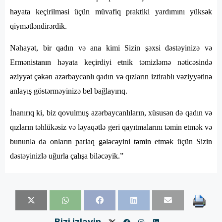
həyata keçirilməsi üçün müvafiq praktiki yardımını yüksək
qiymətləndirərdik.
Nəhayət, bir qadın və ana kimi Sizin şəxsi dəstəyinizə və
Ermənistanın həyata keçirdiyi etnik təmizləmə nəticəsində
əziyyət çəkən azərbaycanlı qadın və qızların iztirablı vəziyyətinə
anlayış göstərməyinizə bel bağlayırıq.
İnanırıq ki, biz qovulmuş azərbaycanlıların, xüsusən də qadın və
qızların təhlükəsiz və ləyaqətlə geri qayıtmalarını təmin etmək və
bununla da onların parlaq gələcəyini təmin etmək üçün Sizin
dəstəyinizlə uğurla çalışa biləcəyik.”
Bizi izləyin