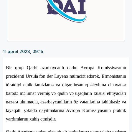
11 aprel 2023, 09:15
Bir qrup Qərbi azərbaycanlı qadın Avropa Komissiyasının
prezidenti Ursula fon der Layenə müraciət edərək, Ermənistanın
törətdiyi etnik təmizləmə və digər insanlıq əleyhinə cinayətlər
barədə məlumat vermiş və qadın və uşaqların xüsusi ehtiyacları
nəzərə alınmaqla, azərbaycanlıların öz vətənlərinə təhlükəsiz və
ləyaqətli şəkildə qayıtmalarına Avropa Komissiyasının praktik
yardımlarını xahiş etmişdir.
Qərbi Azərbaycandan olan ziyalı qadınlar və gənc tələbə qızların