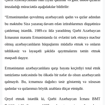
imzaladığı müraciətdə aşağıdakılar bildirilir:
“Ermənistandan qovulmuş azərbaycanlı qadın və qızlar adından
bu məktubu Sizə yazaraq davam edən iztirablarımızı diqqətinizə
çatdırmaq istərdik. 1989-cu ildə yaradılmış Qərbi Azərbaycan
İcmasının məramı Ermənistanda öz evlərini tərk etməyə məcbur
olmuş azərbaycanlıların hüquqlarını müdafiə etmək və onların
təhlükəsiz və ləyaqətli şəkildə qayıtmalarını təmin etmək
məqsədi daşıyır.
Ermənistanın azərbaycanlılara qarşı həyata keçirdiyi total etnik
təmizləmə nəticəsində bu ölkədə bir nəfər də olsun azərbaycanlı
qalmayıb. Bu, icmamıza dağıdıcı təsir göstərmiş və xüsusən
qadınlar və qızlarımızı böyük əzablara düçar etmişdir.
Qeyd etmək istərdik ki, Qərbi Azərbaycan İcması BMT