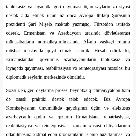
təhlükəsiz və ləyaqətlə geri qayıtması üçün səylərimizə siyasi
dəstək əldə etmək üçün az öncə Avropa İttifaqı Şurasının
prezidenti Şarl Mişelə məktub yazmışıq. Fürsətdən istifadə
edərək, Ermənistan və Azərbaycan arasında dövlətlərarası
münasibətlərin normallaşdırılmasında Aİ-nin vasitəçi rolunu
müsbət müstəvidə qeyd etmək istərdik. Hesab edirik ki,
Ermənistandan qovulmuş azərbaycanlıların təhlükəsiz və
ləyaqətlə qayıtması, reabilitasiyası və reinteqrasiyası məsələsi bu
diplomatik səylərin mərkəzində olmalıdır.
Sözsüz ki, geri qaytarma prosesi beynəlxalq ictimaiyyətdən həm
də əsaslı praktiki dəstək tələb edəcək. Biz Avropa
Komissiyasının ümumilikdə qayıdışımız üçün və ələlxüsus
azərbaycanlı qadın və qızların Ermənistana repatriasiyası,
reabilitasiyası və reinteqrasiyası zamanı xüsusi ehtiyaclarının
ödənilməsinə xidmət edən proqramların işlənib hazırlanması və