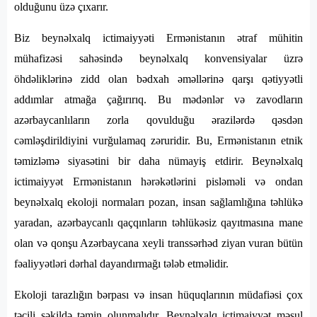
olduğunu üzə çıxarır.
Biz beynəlxalq ictimaiyyəti Ermənistanın ətraf mühitin
mühafizəsi sahəsində beynəlxalq konvensiyalar üzrə
öhdəliklərinə zidd olan bədxah əməllərinə qarşı qətiyyətli
addımlar atmağa çağırırıq. Bu mədənlər və zavodların
azərbaycanlıların zorla qovulduğu ərazilərdə qəsdən
cəmləşdirildiyini vurğulamaq zəruridir. Bu, Ermənistanın etnik
təmizləmə siyasətini bir daha nümayiş etdirir. Beynəlxalq
ictimaiyyət Ermənistanın hərəkətlərini pisləməli və ondan
beynəlxalq ekoloji normaları pozan, insan sağlamlığına təhlükə
yaradan, azərbaycanlı qaçqınların təhlükəsiz qayıtmasına mane
olan və qonşu Azərbaycana xeyli transsərhəd ziyan vuran bütün
fəaliyyətləri dərhal dayandırmağı tələb etməlidir.
Ekoloji tarazlığın bərpası və insan hüquqlarının müdafiəsi çox
təcili şəkildə təmin olunmalıdır. Beynəlxalq ictimaiyyət məsul