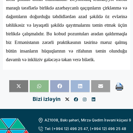
maraqlı tərəflərlə birlikdə azərbaycanlı qaçqınların çirklənmə və
dağıntıların doğurduğu təhdidlərdən azad şəkildə öz evlərinə
təhlükəsiz və ləyaqətli şəkildə qayıtmalarını təmin etmək üçün
birlikdə çalışmalıdır. Bu kobud pozuntuları aradan qaldırmaqla
biz Ermənistanın zərərli praktikasının təsirinə məruz qalmış
bütün insanların hüquqlarının və rifahının təmin olunduğu
davamlı və inklüziv gələcəyə təkan verə bilərik.
Bizi izləyin
AZ1008, Bakı şəhəri, Mirzə Qədim İrəvani küçəsi 9
Tel: (+994 12) 496 25 47, (+994 12) 496 25 48