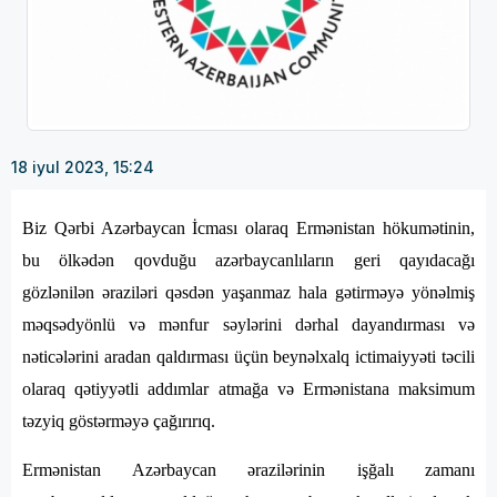
18 iyul 2023, 15:24
Biz Qərbi Azərbaycan İcması olaraq Ermənistan hökumətinin,
bu ölkədən qovduğu azərbaycanlıların geri qayıdacağı
gözlənilən əraziləri qəsdən yaşanmaz hala gətirməyə yönəlmiş
məqsədyönlü və mənfur səylərini dərhal dayandırması və
nəticələrini aradan qaldırması üçün beynəlxalq ictimaiyyəti təcili
olaraq qətiyyətli addımlar atmağa və Ermənistana maksimum
təzyiq göstərməyə çağırırıq.
Ermənistan Azərbaycan ərazilərinin işğalı zamanı