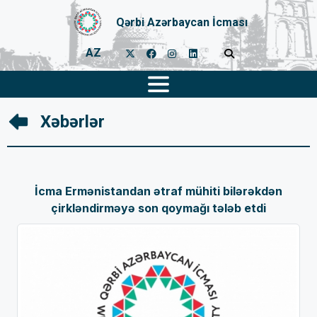
Qərbi Azərbaycan İcması
AZ
Xəbərlər
İcma Ermənistandan ətraf mühiti bilərəkdən
çirkləndirməyə son qoymağı tələb etdi