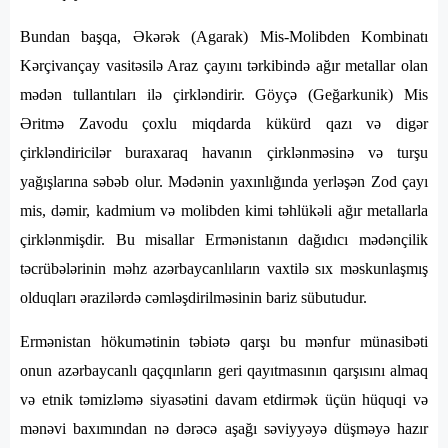
Bundan başqa, Əkərək (Agarak) Mis-Molibden Kombinatı
Kərçivançay vasitəsilə Araz çayını tərkibində ağır metallar olan
mədən tullantıları ilə çirkləndirir. Göyçə (Geğarkunik) Mis
Əritmə Zavodu çoxlu miqdarda kükürd qazı və digər
çirkləndiricilər buraxaraq havanın çirklənməsinə və turşu
yağışlarına səbəb olur. Mədənin yaxınlığında yerləşən Zod çayı
mis, dəmir, kadmium və molibden kimi təhlükəli ağır metallarla
çirklənmişdir. Bu misallar Ermənistanın dağıdıcı mədənçilik
təcrübələrinin məhz azərbaycanlıların vaxtilə sıx məskunlaşmış
olduqları ərazilərdə cəmləşdirilməsinin bariz sübutudur.
Ermənistan hökumətinin təbiətə qarşı bu mənfur münasibəti
onun azərbaycanlı qaçqınların geri qayıtmasının qarşısını almaq
və etnik təmizləmə siyasətini davam etdirmək üçün hüquqi və
mənəvi baxımından nə dərəcə aşağı səviyyəyə düşməyə hazır