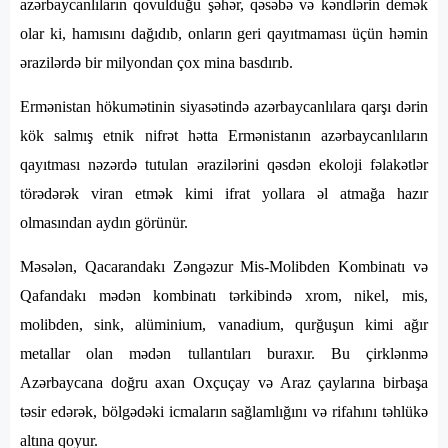
azərbaycanlıların qovulduğu şəhər, qəsəbə və kəndlərin demək
olar ki, hamısını dağıdıb, onların geri qayıtmaması üçün həmin
ərazilərdə bir milyondan çox mina basdırıb.
Ermənistan hökumətinin siyasətində azərbaycanlılara qarşı dərin
kök salmış etnik nifrət hətta Ermənistanın azərbaycanlıların
qayıtması nəzərdə tutulan ərazilərini qəsdən ekoloji fəlakətlər
törədərək viran etmək kimi ifrat yollara əl atmağa hazır
olmasından aydın görünür.
Məsələn, Qacarandakı Zəngəzur Mis-Molibden Kombinatı və
Qafandakı mədən kombinatı tərkibində xrom, nikel, mis,
molibden, sink, alüminium, vanadium, qurğuşun kimi ağır
metallar olan mədən tullantıları buraxır. Bu çirklənmə
Azərbaycana doğru axan Oxçuçay və Araz çaylarına birbaşa
təsir edərək, bölgədəki icmaların sağlamlığını və rifahını təhlükə
altına qoyur.