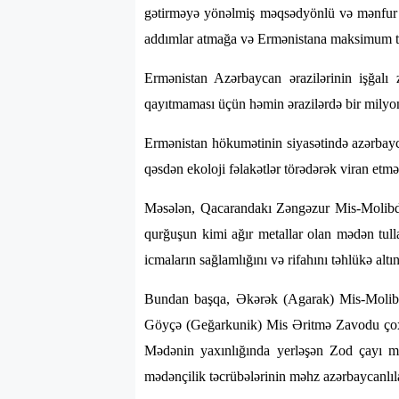
gətirməyə yönəlmiş məqsədyönlü və mənfur səy
addımlar atmağa və Ermənistana maksimum tə
Ermənistan Azərbaycan ərazilərinin işğalı
qayıtmaması üçün həmin ərazilərdə bir milyo
Ermənistan hökumətinin siyasətində azərbaycan
qəsdən ekoloji fəlakətlər törədərək viran etm
Məsələn, Qacarandakı Zəngəzur Mis-Molibde
qurğuşun kimi ağır metallar olan mədən tull
icmaların sağlamlığını və rifahını təhlükə altı
Bundan başqa, Əkərək (Agarak) Mis-Molibden 
Göyçə (Geğarkunik) Mis Əritmə Zavodu çoxlu 
Mədənin yaxınlığında yerləşən Zod çayı mis
mədənçilik təcrübələrinin məhz azərbaycanlıla