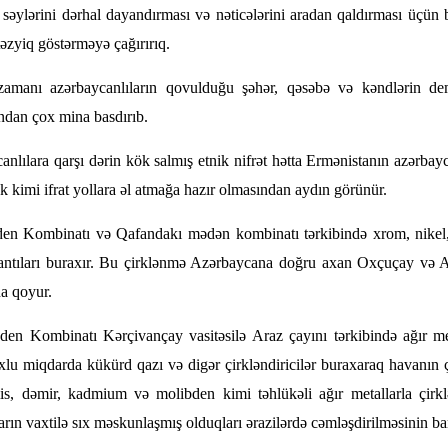
lərini dərhal dayandırması və nəticələrini aradan qaldırması üçün bey
zyiq göstərməyə çağırırıq.
 zamanı azərbaycanlıların qovulduğu şəhər, qəsəbə və kəndlərin dem
ndan çox mina basdırıb.
lılara qarşı dərin kök salmış etnik nifrət hətta Ermənistanın azərbayca
ək kimi ifrat yollara əl atmağa hazır olmasından aydın görünür.
n Kombinatı və Qafandakı mədən kombinatı tərkibində xrom, nikel,
antıları buraxır. Bu çirklənmə Azərbaycana doğru axan Oxçuçay və Ar
na qoyur.
Kombinatı Kərçivançay vasitəsilə Araz çayını tərkibində ağır metall
miqdarda kükürd qazı və digər çirkləndiricilər buraxaraq havanın çi
, dəmir, kadmium və molibden kimi təhlükəli ağır metallarla çirkl
rın vaxtilə sıx məskunlaşmış olduqları ərazilərdə cəmləşdirilməsinin ba