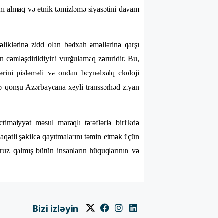
ını almaq və etnik təmizləmə siyasətini davam
liklərinə zidd olan bədxah əməllərinə qarşı
n cəmləşdirildiyini vurğulamaq zəruridir. Bu,
ərini pisləməli və ondan beynəlxalq ekoloji
və qonşu Azərbaycana xeyli transsərhəd ziyan
timaiyyət məsul maraqlı tərəflərlə birlikdə
yaqətli şəkildə qayıtmalarını təmin etmək üçün
əruz qalmış bütün insanların hüquqlarının və
Bizi izləyin