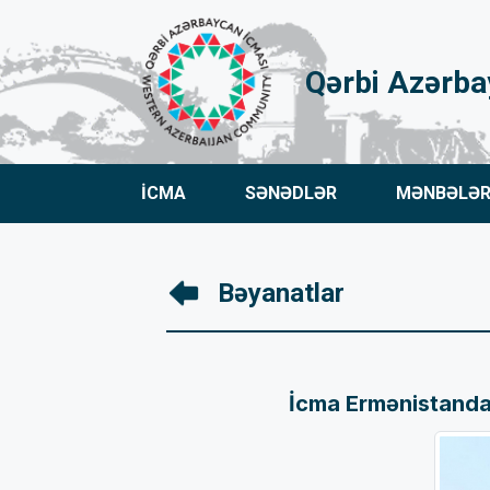
Qərbi Azərba
İCMA
SƏNƏDLƏR
MƏNBƏLƏ
Bəyanatlar
İcma Ermənistandan