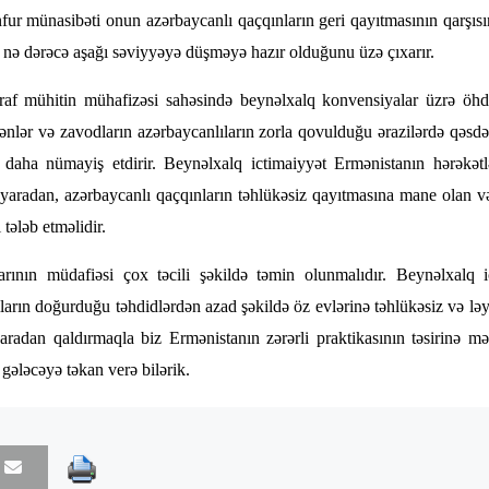
ur münasibəti onun azərbaycanlı qaçqınların geri qayıtmasının qarşıs
ə dərəcə aşağı səviyyəyə düşməyə hazır olduğunu üzə çıxarır.
traf mühitin mühafizəsi sahəsində beynəlxalq konvensiyalar üzrə öhdə
ənlər və zavodların azərbaycanlıların zorla qovulduğu ərazilərdə qəsdə
r daha nümayiş etdirir. Beynəlxalq ictimaiyyət Ermənistanın hərəkətl
 yaradan, azərbaycanlı qaçqınların təhlükəsiz qayıtmasına mane olan 
tələb etməlidir.
arının müdafiəsi çox təcili şəkildə təmin olunmalıdır. Beynəlxalq ic
ların doğurduğu təhdidlərdən azad şəkildə öz evlərinə təhlükəsiz və lə
 aradan qaldırmaqla biz Ermənistanın zərərli praktikasının təsirinə m
gələcəyə təkan verə bilərik.