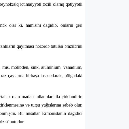
nəlxalq ictimaiyyəti təcili olaraq qətiyyətli
ək olar ki, hamısını dağıdıb, onların geri
nlıların qayıtması nəzərdə tutulan ərazilərini
 mis, molibden, sink, alüminium, vanadium,
az çaylarına birbaşa təsir edərək, bölgədəki
ar olan mədən tullantıları ilə çirkləndirir.
rklənməsinə və turşu yağışlarına səbəb olur.
ənmişdir. Bu misallar Ermənistanın dağıdıcı
riz sübutudur.