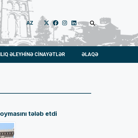
AZ
NLIQ ƏLEYHİNƏ CİNAYƏTLƏR
ƏLAQƏ
oymasını tələb etdi