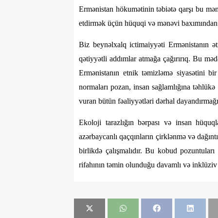
Ermənistan hökumətinin təbiətə qarşı bu mənf
etdirmək üçün hüquqi və mənəvi baxımından n
Biz beynəlxalq ictimaiyyəti Ermənistanın ə
qətiyyətli addımlar atmağa çağırırıq. Bu məd
Ermənistanın etnik təmizləmə siyasətini bi
normaları pozan, insan sağlamlığına təhlükə
vuran bütün fəaliyyətləri dərhal dayandırmağı 
Ekoloji tarazlığın bərpası və insan hüquql
azərbaycanlı qaçqınların çirklənmə və dağıntı
birlikdə çalışmalıdır. Bu kobud pozuntuları
rifahının təmin olunduğu davamlı və inklüziv 