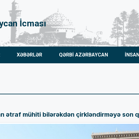
ycan İcması
R
XƏBƏRLƏR
QƏRBİ AZƏRBAYCAN
İNSA
 ətraf mühiti bilərəkdən çirkləndirməyə son q