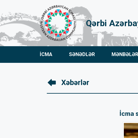
Qərbi Azərba
İCMA
SƏNƏDLƏR
MƏNBƏLƏ
Xəbərlər
İcma 