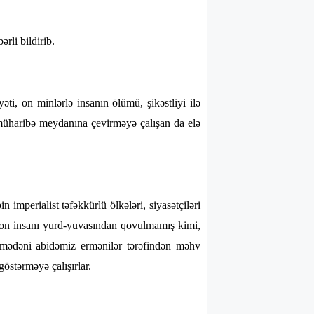
rli bildirib.
i, on minlərlə insanın ölümü, şikəstliyi ilə
müharibə meydanına çevirməyə çalışan da elə
mperialist təfəkkürlü ölkələri, siyasətçiləri
ilyon insanı yurd-yuvasından qovulmamış kimi,
i-mədəni abidəmiz ermənilər tərəfindən məhv
östərməyə çalışırlar.