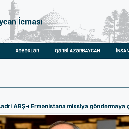
ycan İcması
R
XƏBƏRLƏR
QƏRBİ AZƏRBAYCAN
İNSA
sədri ABŞ-ı Ermənistana missiya göndərməyə ç