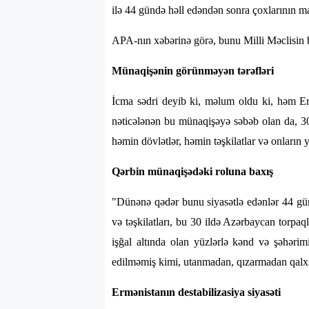
ilə 44 gündə həll edəndən sonra çoxlarının mas
APA
-nın xəbərinə görə, bunu Milli Məclisin 
Münaqişənin görünməyən tərəfləri
İcma sədri deyib ki, məlum oldu ki, həm Erm
nəticələnən bu münaqişəyə səbəb olan da, 3
həmin dövlətlər, həmin təşkilatlar və onların ye
Qərbin münaqişədəki roluna baxış
"Dünənə qədər bunu siyasətlə edənlər 44 günl
və təşkilatları, bu 30 ildə Azərbaycan torpa
işğal altında olan yüzlərlə kənd və şəhəri
edilməmiş kimi, utanmadan, qızarmadan qalxıb
Ermənistanın destabilizasiya siyasəti