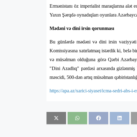
Ermənistanı öz imperialist maraqlarına alət e
Yaxın Şərqdə oynadıqları oyunlara Azərbayca
Mədəni və dini irsin qorunması
Bu günlərdə mədəni və dini irsin vəziyyəti
Komissiyasına xatırlatmaq istərdik ki, belə b
və müsəlman olduğuna görə Qərbi Azərbayca
"Dini Azadlıq" pərdəsi arxasında gizlənmiş
məscidi, 500-dən artıq müsəlman qəbiristanlığ
https://apa.az/xarici-siyaset/icma-sedri-abs