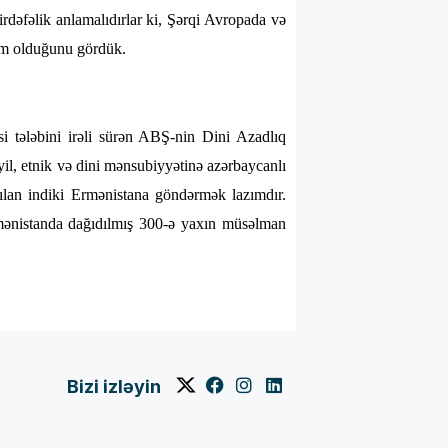
irdəfəlik anlamalıdırlar ki, Şərqi Avropada və
kim olduğunu gördük.
i tələbini irəli sürən ABŞ-nin Dini Azadlıq
yil, etnik və dini mənsubiyyətinə azərbaycanlı
lan indiki Ermənistana göndərmək lazımdır.
rmənistanda dağıdılmış 300-ə yaxın müsəlman
Bizi izləyin