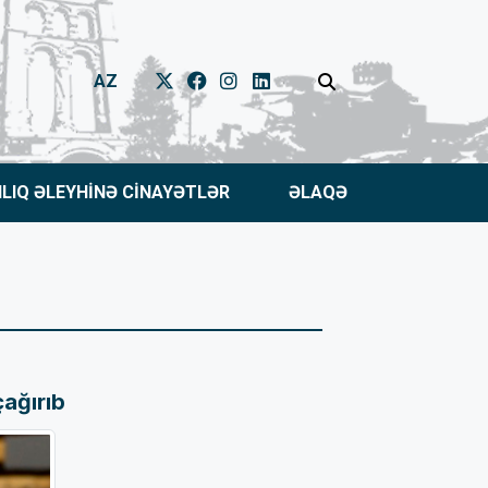
AZ
NLIQ ƏLEYHİNƏ CİNAYƏTLƏR
ƏLAQƏ
ağırıb