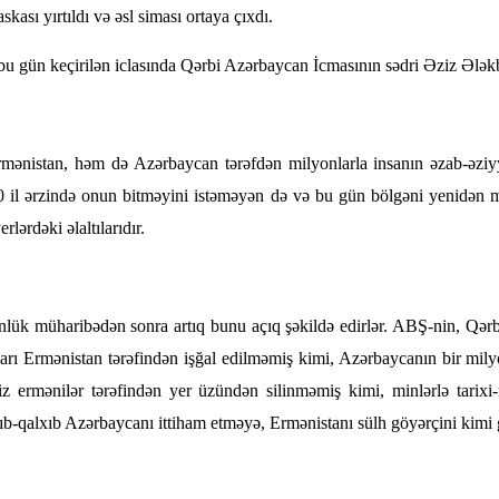
kası yırtıldı və əsl siması ortaya çıxdı.
bu gün keçirilən iclasında Qərbi Azərbaycan İcmasının sədri Əziz Ələkbə
ənistan, həm də Azərbaycan tərəfdən milyonlarla insanın əzab-əziyyət
0 il ərzində onun bitməyini istəməyən də və bu gün bölgəni yenidən 
rlərdəki əlaltılarıdır.
ük müharibədən sonra artıq bunu açıq şəkildə edirlər. ABŞ-nin, Qərbin i
qları Ermənistan tərəfindən işğal edilməmiş kimi, Azərbaycanın bir m
miz ermənilər tərəfindən yer üzündən silinməmiş kimi, minlərlə tarix
-qalxıb Azərbaycanı ittiham etməyə, Ermənistanı sülh göyərçini kimi g