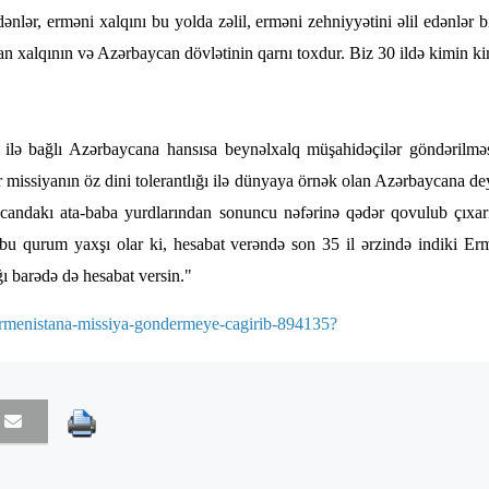
dənlər, erməni xalqını bu yolda zəlil, erməni zehniyyətini əlil edənlər b
n xalqının və Azərbaycan dövlətinin qarnı toxdur. Biz 30 ildə kimin 
 ilə bağlı Azərbaycana hansısa beynəlxalq müşahidəçilər göndərilməs
ir missiyanın öz dini tolerantlığı ilə dünyaya örnək olan Azərbaycana de
ndakı ata-baba yurdlarından sonuncu nəfərinə qədər qovulub çıxarı
 bu qurum yaxşı olar ki, hesabat verəndə son 35 il ərzində indiki E
ı barədə də hesabat versin."
-i-ermenistana-missiya-gondermeye-cagirib-894135?