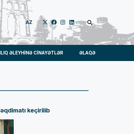
AZ
NLIQ ƏLEYHİNƏ CİNAYƏTLƏR
ƏLAQƏ
əqdimatı keçirilib