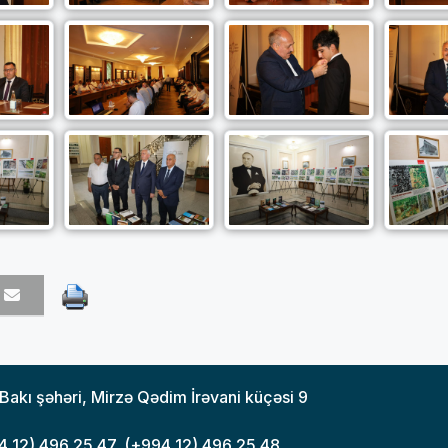
akı şəhəri, Mirzə Qədim İrəvani küçəsi 9
4 12) 496 25 47, (+994 12) 496 25 48