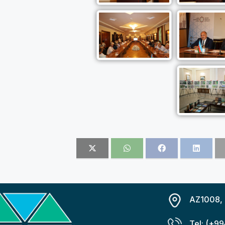
AZ1008, B
Tel: (+99