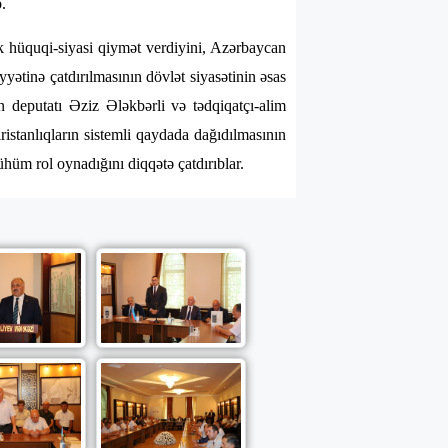
.
k hüquqi-siyasi qiymət verdiyini, Azərbaycan
yətinə çatdırılmasının dövlət siyasətinin əsas
n deputatı Əziz Ələkbərli və tədqiqatçı-alim
istanlıqların sistemli qaydada dağıdılmasının
hüm rol oynadığını diqqətə çatdırıblar.