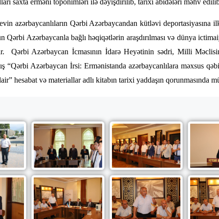
rı saxta erməni toponimləri ilə dəyişdirilib, tarixi abidələri məhv edilib
in azərbaycanlıların Qərbi Azərbaycandan kütləvi deportasiyasına il
ün Qərbi Azərbaycanla bağlı həqiqətlərin araşdırılması və dünya ictimaiy
ar. Qərbi Azərbaycan İcmasının İdarə Heyətinin sədri, Milli Məclisi
ş “Qərbi Azərbaycan İrsi: Ermənistanda azərbaycanlılara məxsus qəbir
air” hesabat və materiallar adlı kitabın tarixi yaddaşın qorunmasında mü