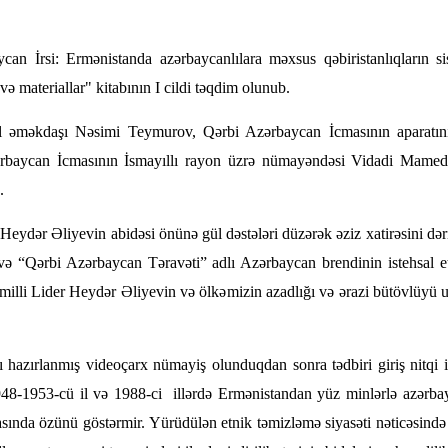
 İrsi: Ermənistanda azərbaycanlılara məxsus qəbiristanlıqların si
ə materiallar" kitabının I cildi təqdim olunub.
l əməkdaşı Nəsimi Teymurov, Qərbi Azərbaycan İcmasının aparat
rbaycan İcmasının İsmayıllı rayon üzrə nümayəndəsi Vidadi Mamedo
.
er Heydər Əliyevin abidəsi önünə gül dəstələri düzərək əziz xatirəsini də
ə “Qərbi Azərbaycan Təravəti” adlı Azərbaycan brendinin istehsal etd
lli Lider Heydər Əliyevin və ölkəmizin azadlığı və ərazi bütövlüyü u
ğlı hazırlanmış videoçarx nümayiş olunduqdan sonra tədbiri giriş nitqi
-1953-cü il və 1988-ci illərdə Ermənistandan yüz minlərlə azərbayca
asında özünü göstərmir. Yürüdülən etnik təmizləmə siyasəti nəticəsind