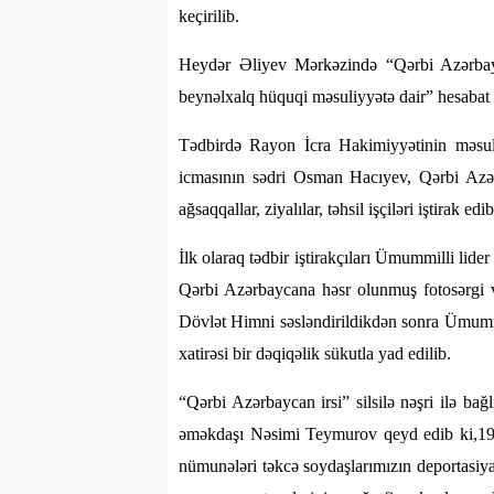
keçirilib.
Heydər Əliyev Mərkəzində “Qərbi Azərbaycan
beynəlxalq hüquqi məsuliyyətə dair” hesabat v
Tədbirdə Rayon İcra Hakimiyyətinin məsu
icmasının sədri Osman Hacıyev, Qərbi Azə
ağsaqqallar, ziyalılar, təhsil işçiləri iştirak edib
İlk olaraq tədbir iştirakçıları Ümummilli lid
Qərbi Azərbaycana həsr olunmuş fotosərgi v
Dövlət Himni səsləndirildikdən sonra Ümummi
xatirəsi bir dəqiqəlik sükutla yad edilib.
“Qərbi Azərbaycan irsi” silsilə nəşri ilə ba
əməkdaşı Nəsimi Teymurov qeyd edib ki,1948
nümunələri təkcə soydaşlarımızın deportasiy