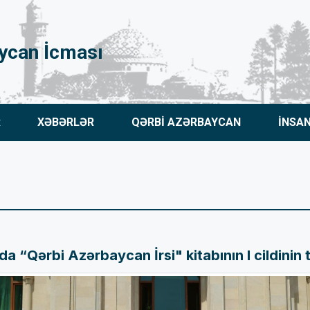
ycan İcması
R
XƏBƏRLƏR
QƏRBİ AZƏRBAYCAN
İNSA
da “Qərbi Azərbaycan İrsi" kitabının I cildinin t