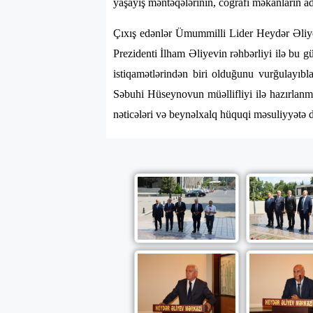
yaşayış məntəqələrinin, coğrafi məkanların adla
Çıxış edənlər Ümummilli Lider Heydər Əliyev
Prezidenti İlham Əliyevin rəhbərliyi ilə bu g
istiqamətlərindən biri olduğunu vurğulayıbl
Səbuhi Hüseynovun müəllifliyi ilə hazırlanmı
nəticələri və beynəlxalq hüquqi məsuliyyətə d