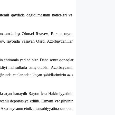
stemli qaydada dağıdılmasının nəticələri və
ının əməkdaşı Əhməd Rzayev, Barana rayon
v, rayonda yaşayan Qərbi Azərbaycanlılar,
rin ehtiramla yad ediblər. Daha sonra qonaqlar
iyi məhsullarla tanış olublar. Azərbaycanın
ğrunda canlarından keçən şəhidlərimizin əziz
 ilə açan İsmayıllı Rayon İcra Hakimiyyətinin
nlı deportasiya edilib. Erməni vəhşiliyinin
ə Azərbaycanın etnik mənsubiyyətinə xas olan