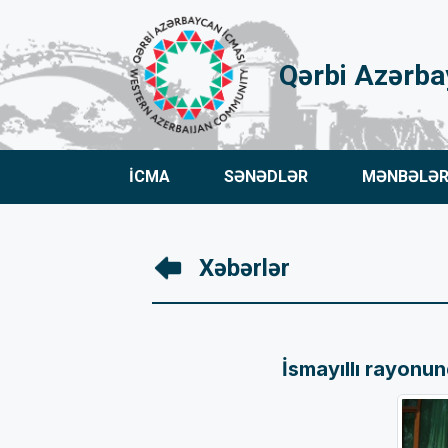
Qərbi Azərba
İCMA
SƏNƏDLƏR
MƏNBƏLƏ
Xəbərlər
İsmayıllı rayonun