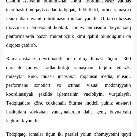
Cənubi Asiyanın bölünmədən sonra koordinasiyasız yaddaş
təcrübəsini müqayisə edən tədqiqatçı bildirib ki, ardıcıl yanaşma
irsin daha davamlı ötürülməsinə imkan yaradır. O, tarixi həssas
mövzuların emosional-didaktik çərçivələnməsinin beynəlxalq
platformalarda bəzən müdafiəçilik kimi qəbul olunduğunu da
diqqətə çatdırıb.
Ramasauskaite qeyri-maddi irsin dirçəldilməsi üçün “360
dərəcəli çərçivə” adlandırdığı yanaşmanı təqdim edərək,
muzeylər, kino, müasir incəsənət, rəqəmsal media, musiqi,
performans sənətləri və ictimai vizual mədəniyyətin
koordinasiyalı şəkildə işləməsinin vacibliyini vurğulayıb.
Tədqiqatlara görə, çoxkanallı ötürmə modeli yalnız ənənəvi
institutlara söykənən yanaşmalardan daha geniş beynəlxalq
legitimlik yaradır.
Tədqiqatçı icmalar üçün iki paralel yolun əhəmiyyətini qeyd