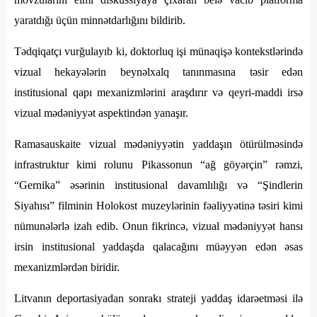
yaratdığı üçün minnətdarlığını bildirib.
Tədqiqatçı vurğulayıb ki, doktorluq işi münaqişə kontekstlərində
vizual hekayələrin beynəlxalq tanınmasına təsir edən
institusional qapı mexanizmlərini araşdırır və qeyri-maddi irsə
vizual mədəniyyət aspektindən yanaşır.
Ramasauskaite vizual mədəniyyətin yaddaşın ötürülməsində
infrastruktur kimi rolunu Pikassonun “ağ göyərçin” rəmzi,
“Gernika” əsərinin institusional davamlılığı və “Şindlerin
Siyahısı” filminin Holokost muzeylərinin fəaliyyətinə təsiri kimi
nümunələrlə izah edib. Onun fikrincə, vizual mədəniyyət hansı
irsin institusional yaddaşda qalacağını müəyyən edən əsas
mexanizmlərdən biridir.
Litvanın deportasiyadan sonrakı strateji yaddaş idarəetməsi ilə