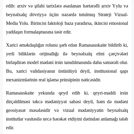
edib: arxiv və şifahi tarixlərə əsaslanan hərtərəfli arxiv Yylu və
beynəlxalq dövriyyə üçün nəzərdə tutulmuş Strateji Vizual-
Media Yolu. Birincisi faktoloji baza yaradırsa, ikincisi emosional
yaddaşın formalaşmasına təsir edir.
Xarici əməkdaşlığın rolunu şərh edən Ramasauskaite bildirib ki,
yerli biliklərin orijinallığı ilə beynəlxalq elmi çərçivələri
birləşdirən model mədəni irsin tanıdılmasında daha səmərəli olur.
Bu, xarici validasiyanın üstünlüyü deyil, institusional qapı
mexanizmlərinin real işləmə prinsipinin nəticəsidir.
Ramasauskaite yekunda qeyd edib ki, qeyri-maddi irsin
dirçəldilməsi təkcə mədəniyyət sahəsi deyil, həm də mədəni
geosiyasət məsələsidir və vizual mədəniyyətin beynəlxalq
institutlar vasitəsilə necə hərəkət etdiyini dərindən anlamağı tələb
edir.