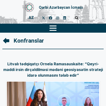
Qərbi Azərbaycan İcması
AZ
Konfranslar
Litvalı tədqiqatçı Ornela Ramasauskaite: “Qeyri-
maddi irsin dirçəldilməsi mədəni geosiyasətin strateji
idarə olunmasını tələb edir”