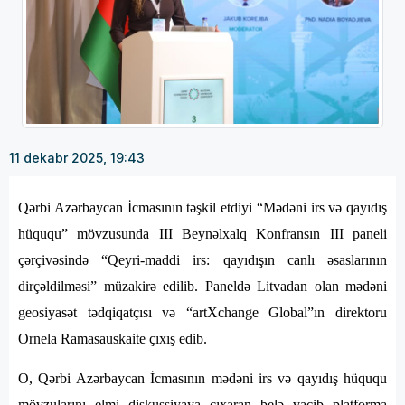
11 dekabr 2025, 19:43
Qərbi Azərbaycan İcmasının təşkil etdiyi “Mədəni irs və qayıdış
hüququ” mövzusunda III Beynəlxalq Konfransın III paneli
çərçivəsində “Qeyri-maddi irs: qayıdışın canlı əsaslarının
dirçəldilməsi” müzakirə edilib. Paneldə Litvadan olan mədəni
geosiyasət tədqiqatçısı və “artXchange Global”ın direktoru
Ornela Ramasauskaite çıxış edib.
O, Qərbi Azərbaycan İcmasının mədəni irs və qayıdış hüququ
mövzularını elmi diskussiyaya çıxaran belə vacib platforma