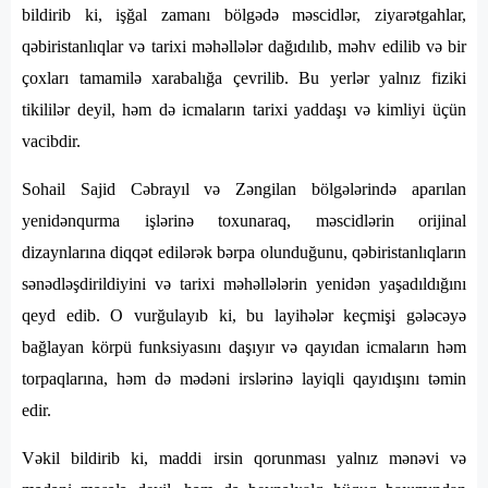
bildirib ki, işğal zamanı bölgədə məscidlər, ziyarətgahlar,
qəbiristanlıqlar və tarixi məhəllələr dağıdılıb, məhv edilib və bir
çoxları tamamilə xarabalığa çevrilib. Bu yerlər yalnız fiziki
tikililər deyil, həm də icmaların tarixi yaddaşı və kimliyi üçün
vacibdir.
Sohail Sajid Cəbrayıl və Zəngilan bölgələrində aparılan
yenidənqurma işlərinə toxunaraq, məscidlərin orijinal
dizaynlarına diqqət edilərək bərpa olunduğunu, qəbiristanlıqların
sənədləşdirildiyini və tarixi məhəllələrin yenidən yaşadıldığını
qeyd edib. O vurğulayıb ki, bu layihələr keçmişi gələcəyə
bağlayan körpü funksiyasını daşıyır və qayıdan icmaların həm
torpaqlarına, həm də mədəni irslərinə layiqli qayıdışını təmin
edir.
Vəkil bildirib ki, maddi irsin qorunması yalnız mənəvi və