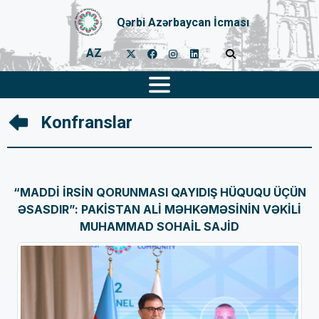
Qərbi Azərbaycan İcması
AZ
Konfranslar
“MADDİ İRSİN QORUNMASI QAYIDIŞ HÜQUQU ÜÇÜN
ƏSASDIR”: PAKİSTAN ALİ MƏHKƏMƏSİNİN VƏKİLİ
MUHAMMAD SOHAİL SAJİD