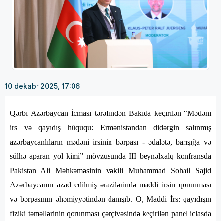
10 dekabr 2025, 17:06
Qərbi Azərbaycan İcması tərəfindən Bakıda keçirilən “Mədəni
irs və qayıdış hüququ: Ermənistandan didərgin salınmış
azərbaycanlıların mədəni irsinin bərpası - ədalətə, barışığa və
sülhə aparan yol kimi” mövzusunda III beynəlxalq konfransda
Pakistan Ali Məhkəməsinin vəkili Muhammad Sohail Sajid
Azərbaycanın azad edilmiş ərazilərində maddi irsin qorunması
və bərpasının əhəmiyyətindən danışıb. O, Maddi İrs: qayıdışın
fiziki təməllərinin qorunması çərçivəsində keçirilən panel iclasda