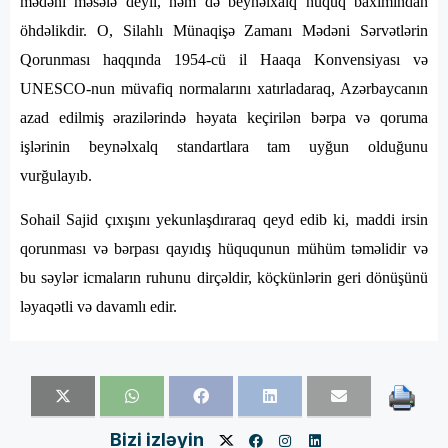
mədəni məsələ deyil, həm də beynəlxalq hüquq baxımından
öhdəlikdir. O, Silahlı Münaqişə Zamanı Mədəni Sərvətlərin
Qorunması haqqında 1954-cü il Haaqa Konvensiyası və
UNESCO-nun müvafiq normalarını xatırladaraq, Azərbaycanın
azad edilmiş ərazilərində həyata keçirilən bərpa və qoruma
işlərinin beynəlxalq standartlara tam uyğun olduğunu
vurğulayıb.
Sohail Sajid çıxışını yekunlaşdıraraq qeyd edib ki, maddi irsin
qorunması və bərpası qayıdış hüququnun mühüm təməlidir və
bu səylər icmaların ruhunu dirçəldir, köçkünlərin geri dönüşünü
ləyaqətli və davamlı edir.
Bizi izləyin