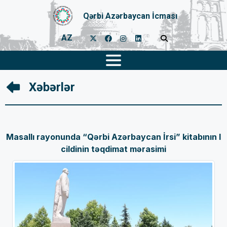
Qərbi Azərbaycan İcması
AZ
Xəbərlər
Masallı rayonunda “Qərbi Azərbaycan İrsi” kitabının I
cildinin təqdimat mərasimi