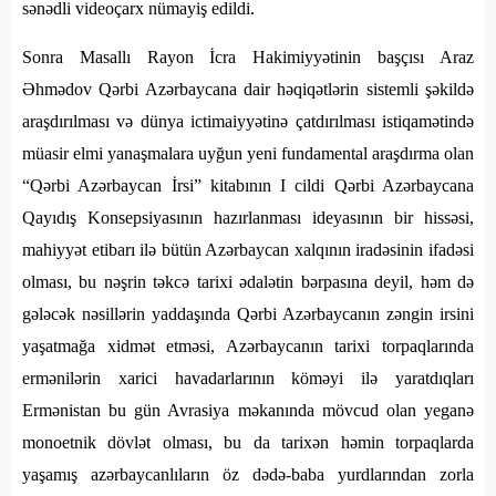
sənədli videoçarx nümayiş edildi.
Sonra Masallı Rayon İcra Hakimiyyətinin başçısı Araz
Əhmədov Qərbi Azərbaycana dair həqiqətlərin sistemli şəkildə
araşdırılması və dünya ictimaiyyətinə çatdırılması istiqamətində
müasir elmi yanaşmalara uyğun yeni fundamental araşdırma olan
“Qərbi Azərbaycan İrsi” kitabının I cildi Qərbi Azərbaycana
Qayıdış Konsepsiyasının hazırlanması ideyasının bir hissəsi,
mahiyyət etibarı ilə bütün Azərbaycan xalqının iradəsinin ifadəsi
olması, bu nəşrin təkcə tarixi ədalətin bərpasına deyil, həm də
gələcək nəsillərin yaddaşında Qərbi Azərbaycanın zəngin irsini
yaşatmağa xidmət etməsi, Azərbaycanın tarixi torpaqlarında
ermənilərin xarici havadarlarının köməyi ilə yaratdıqları
Ermənistan bu gün Avrasiya məkanında mövcud olan yeganə
monoetnik dövlət olması, bu da tarixən həmin torpaqlarda
yaşamış azərbaycanlıların öz dədə-baba yurdlarından zorla