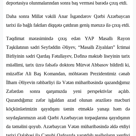
deportasiya olunmalarından sonra baş verməsi barədə çıxış etdi.
Daha sonra Millət vəkili Anar İsgəndərov Qərbi Azərbaycan
tarixi ilə bağlı faktları diqqətə çatdıran geniş məruzə ilə çıxış etdi.
Təqdimat mərasimində çıxış edən YAP Masallı Rayon
Təşkilatının sədri Seyfəddin Əliyev, “Masallı Ziyalıları” İctimai
Birliyinin sədri Qardaş Fətullayev, Dəfinə məktəb liseyinin tarix
müəllimi, tarix üzrə fəlsəfə doktoru Mürvət Abbasov bildirdi ki,
müzəffər Ali Baş Komandan, möhtərəm Prezidentimiz cənab
İlham Əliyevin rəhbərliyi ilə Vətən müharibəsində qazandığımız
Zəfərdən sonra qarşımızda yeni perspektivlər açılıb.
Qazandığımız zəfər işğaldan azad olunan ərazilərə məcburi
köçkünlərimizin qayıdışını təmin etməklə yanaşı həm də
soydaşlarımızın əzəli Qərbi Azərbaycan torpaqlarına qayıdışının
da təməlini qoyub. Azərbaycan Vətən müharibəsində əldə etdiyi
tarixi Qələbəsi ilə Cənubi Qafqazda yaratdığı reallıqların verdiyi