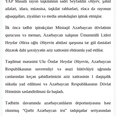
YAP Masallı rayon təşkilatının sədri Seyfəddin Əliyev, şəhid
ailələri, idarə, müəssisə, təşkilat rəhbərləri, eləcə də rayonun
ağsaqqalları, ziyalıları və media əməkdaşları iştirak etmişlər.
İlk öncə tədbir iştirakçıları Müstəqil Azərbaycan dövlətinin
qurucusu və memarı, Azərbaycan xalqının Ümummilli Lideri
Heydər Əlirza oğlu Əliyevin abidəsi qarşısına tər gül dəstələri
düzərək dahi şəxsiyyətin əziz xatirəsini ehtiramla yad etdilər.
Təqdimat mərasimi Ulu Öndər Heydər Əliyevin, Azərbaycan
Respublikasının suverenliyi və ərazi bütövlüyü uğrunda
canlarından keçən şəhidlərimizin əziz xatirəsinin 1 dəqiqəlik
sükutla yad edilməsi və Azərbaycan Respublikasının Dövlət
Himninin səsləndirilməsi ilə başladı.
Tədbirin davamında azərbaycanlıların deportasiyasına həsr
olunmuş “Qərbi Azərbaycan irsi” tədqiqatlar seriyasından