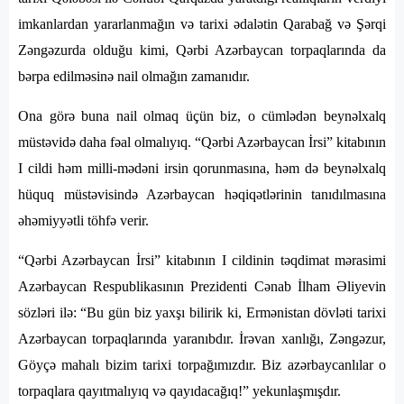
imkanlardan yararlanmağın və tarixi ədalətin Qarabağ və Şərqi
Zəngəzurda olduğu kimi, Qərbi Azərbaycan torpaqlarında da
bərpa edilməsinə nail olmağın zamanıdır.
Ona görə buna nail olmaq üçün biz, o cümlədən beynəlxalq
müstəvidə daha fəal olmalıyıq. “Qərbi Azərbaycan İrsi” kitabının
I cildi həm milli-mədəni irsin qorunmasına, həm də beynəlxalq
hüquq müstəvisində Azərbaycan həqiqətlərinin tanıdılmasına
əhəmiyyətli töhfə verir.
“Qərbi Azərbaycan İrsi” kitabının I cildinin təqdimat mərasimi
Azərbaycan Respublikasının Prezidenti Cənab İlham Əliyevin
sözləri ilə: “Bu gün biz yaxşı bilirik ki, Ermənistan dövləti tarixi
Azərbaycan torpaqlarında yaranıbdır. İrəvan xanlığı, Zəngəzur,
Göyçə mahalı bizim tarixi torpağımızdır. Biz azərbaycanlılar o
torpaqlara qayıtmalıyıq və qayıdacağıq!” yekunlaşmışdır.