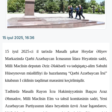
15 iyul 2025, 16:36
15 iyul 2025-ci il tarixdə Masallı şəhər Heydər Əliyev
Mərkəzində Qərbi Azərbaycan İcmasının İdarə Heyətinin sədri,
Milli Məclisin deputatı Əziz Ələkbərli və tədqiqatçı-alim Səbuhi
Hüseynovun müəllifliyi ilə hazırlanmış “Qərbi Azərbaycan İrsi”
kitabının I cildinin təqdimat mərasimi keçirilmişdir.
Tədbirdə Masallı Rayon İcra Hakimiyyətinin Başçısı Araz
Əhmədov, Milli Məclisin Elm və təhsil komitəsinin sədri, Yeni
Azərbaycan Partiyasının idarə heyətinin üzvü Anar İsgəndərov,