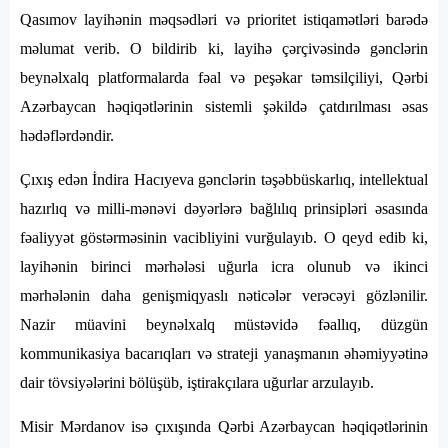
Qasımov layihənin məqsədləri və prioritet istiqamətləri barədə
məlumat verib. O bildirib ki, layihə çərçivəsində gənclərin
beynəlxalq platformalarda fəal və peşəkar təmsilçiliyi, Qərbi
Azərbaycan həqiqətlərinin sistemli şəkildə çatdırılması əsas
hədəflərdəndir.
Çıxış edən İndira Hacıyeva gənclərin təşəbbüskarlıq, intellektual
hazırlıq və milli-mənəvi dəyərlərə bağlılıq prinsipləri əsasında
fəaliyyət göstərməsinin vacibliyini vurğulayıb. O qeyd edib ki,
layihənin birinci mərhələsi uğurla icra olunub və ikinci
mərhələnin daha genişmiqyaslı nəticələr verəcəyi gözlənilir.
Nazir müavini beynəlxalq müstəvidə fəallıq, düzgün
kommunikasiya bacarıqları və strateji yanaşmanın əhəmiyyətinə
dair tövsiyələrini bölüşüb, iştirakçılara uğurlar arzulayıb.
Misir Mərdanov isə çıxışında Qərbi Azərbaycan həqiqətlərinin