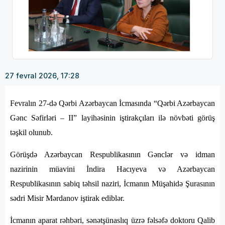
27 fevral 2026, 17:28
Fevralın 27-də Qərbi Azərbaycan İcmasında “Qərbi Azərbaycan
Gənc Səfirləri – II” layihəsinin iştirakçıları ilə növbəti görüş
təşkil olunub.
Görüşdə Azərbaycan Respublikasının Gənclər və idman
nazirinin müavini İndira Hacıyeva və Azərbaycan
Respublikasının sabiq təhsil naziri, İcmanın Müşahidə Şurasının
sədri Misir Mərdanov iştirak ediblər.
İcmanın aparat rəhbəri, sənətşünaslıq üzrə fəlsəfə doktoru Qalib