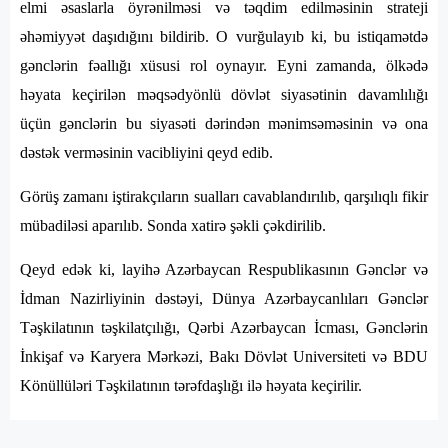
elmi əsaslarla öyrənilməsi və təqdim edilməsinin strateji
əhəmiyyət daşıdığını bildirib. O vurğulayıb ki, bu istiqamətdə
gənclərin fəallığı xüsusi rol oynayır. Eyni zamanda, ölkədə
həyata keçirilən məqsədyönlü dövlət siyasətinin davamlılığı
üçün gənclərin bu siyasəti dərindən mənimsəməsinin və ona
dəstək verməsinin vacibliyini qeyd edib.
Görüş zamanı iştirakçıların sualları cavablandırılıb, qarşılıqlı fikir
mübadiləsi aparılıb. Sonda xatirə şəkli çəkdirilib.
Qeyd edək ki, layihə Azərbaycan Respublikasının Gənclər və
İdman Nazirliyinin dəstəyi, Dünya Azərbaycanlıları Gənclər
Təşkilatının təşkilatçılığı, Qərbi Azərbaycan İcması, Gənclərin
İnkişaf və Karyera Mərkəzi, Bakı Dövlət Universiteti və BDU
Könüllüləri Təşkilatının tərəfdaşlığı ilə həyata keçirilir.