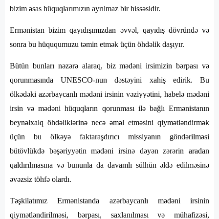
bizim əsas hüquqlarımızın ayrılmaz bir hissəsidir.
Ermənistan bizim qayıdışımızdan əvvəl, qayıdış dövründə və
sonra bu hüququmuzu təmin etmək üçün öhdəlik daşıyır.
Bütün bunları nəzərə alaraq, biz mədəni irsimizin bərpası və
qorunmasında UNESCO-nun dəstəyini xahiş edirik. Bu
ölkədəki azərbaycanlı mədəni irsinin vəziyyətini, habelə mədəni
irsin və mədəni hüquqların qorunması ilə bağlı Ermənistanın
beynəlxalq öhdəliklərinə necə əməl etməsini qiymətləndirmək
üçün bu ölkəyə faktaraşdırıcı missiyanın göndərilməsi
bütövlükdə bəşəriyyətin mədəni irsinə dəyən zərərin aradan
qaldırılmasına və bununla da davamlı sülhün əldə edilməsinə
əvəzsiz töhfə olardı.
Təşkilatımız Ermənistanda azərbaycanlı mədəni irsinin
qiymətləndirilməsi, bərpası, saxlanılması və mühafizəsi,