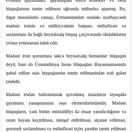
evlərinə qayıtmaları, qayıtdıqdan sonra kollektiv və fərdi
hüquqlarının təmin edilməsi uğrunda mübarizə aparırıq. Bu,
digər məsələlərlə yanaşı, Ermənistandan oradakı azərbaycanlı
mədəni irsinin və mülkiyyətinin bərpası, mühafizəsi və
saxlanması ilə bağlı beynəlxalq hüquq çərçivəsində öhdəliklərini
yerinə yetirməsini tələb edir.
Mədəni irsin qorunması təkcə beynəlxalq humanitar hüququn
deyil, həm də Ümumdünya İnsan Hüquqları Bəyannaməsində
qəbul edilən əsas hüquqlarının təmin edilməsindən irəli gələn
tələbdir.
Mədəni irsdən bəhrələnmək qovulmuş insanların ləyaqətlə
qayıtması yanaşmasının əsas elementlərindəndir. Mədəni
hüquqların, yəni bütün müxtəlifliyi ilə insan yaradıcılığının və
onun həyata keçirilməsi, inkişaf etdirilməsi, əlçatan edilməsi,
qorunub saxlanılması və mühafizəsi üçün şəraitin təmin edilməsi