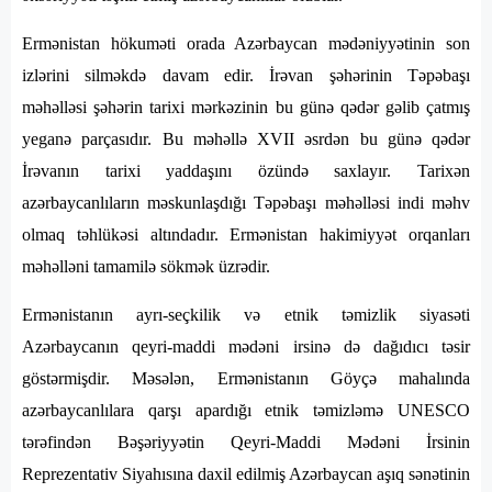
Ermənistan hökuməti orada Azərbaycan mədəniyyətinin son
izlərini silməkdə davam edir. İrəvan şəhərinin Təpəbaşı
məhəlləsi şəhərin tarixi mərkəzinin bu günə qədər gəlib çatmış
yeganə parçasıdır. Bu məhəllə XVII əsrdən bu günə qədər
İrəvanın tarixi yaddaşını özündə saxlayır. Tarixən
azərbaycanlıların məskunlaşdığı Təpəbaşı məhəlləsi indi məhv
olmaq təhlükəsi altındadır. Ermənistan hakimiyyət orqanları
məhəlləni tamamilə sökmək üzrədir.
Ermənistanın ayrı-seçkilik və etnik təmizlik siyasəti
Azərbaycanın qeyri-maddi mədəni irsinə də dağıdıcı təsir
göstərmişdir. Məsələn, Ermənistanın Göyçə mahalında
azərbaycanlılara qarşı apardığı etnik təmizləmə UNESCO
tərəfindən Bəşəriyyətin Qeyri-Maddi Mədəni İrsinin
Reprezentativ Siyahısına daxil edilmiş Azərbaycan aşıq sənətinin