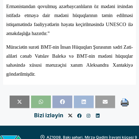
Ermənistandan qovulmuş azərbaycanlıların öz mədəni irsindən
istifadə etməyə dair mədəni hüquqlarının təmin edilməsi
istiqamətində fəaliyyətlərin həyata keçirilməsində UNESCO ilə
əməkdaşlığa hazırdır.”
Müraciətin surəti BMT-nin İnsan Hüquqları Şurasının sədri Zati-
aliləri cənab Vatslav Balekə və BMT-nin mədəni hüquqlar
sahəsində xüsusi məruzəçisi xanım Aleksandra Xantakiyə
göndərilmişdir.
Bizi izləyin
AZ1008, Bakı şəhəri, Mirzə Qədim İrəvani küçəsi 9