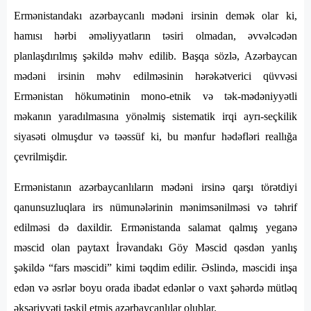
Ermənistandakı azərbaycanlı mədəni irsinin demək olar ki,
hamısı hərbi əməliyyatların təsiri olmadan, əvvəlcədən
planlaşdırılmış şəkildə məhv edilib. Başqa sözlə, Azərbaycan
mədəni irsinin məhv edilməsinin hərəkətverici qüvvəsi
Ermənistan hökumətinin mono-etnik və tək-mədəniyyətli
məkanın yaradılmasına yönəlmiş sistematik irqi ayrı-seçkilik
siyasəti olmuşdur və təəssüf ki, bu mənfur hədəfləri reallığa
çevrilmişdir.
Ermənistanın azərbaycanlıların mədəni irsinə qarşı törətdiyi
qanunsuzluqlara irs nümunələrinin mənimsənilməsi və təhrif
edilməsi də daxildir. Ermənistanda salamat qalmış yeganə
məscid olan paytaxt İrəvandakı Göy Məscid qəsdən yanlış
şəkildə “fars məscidi” kimi təqdim edilir. Əslində, məscidi inşa
edən və əsrlər boyu orada ibadət edənlər o vaxt şəhərdə mütləq
əksəriyyəti təşkil etmiş azərbaycanlılar olublar.