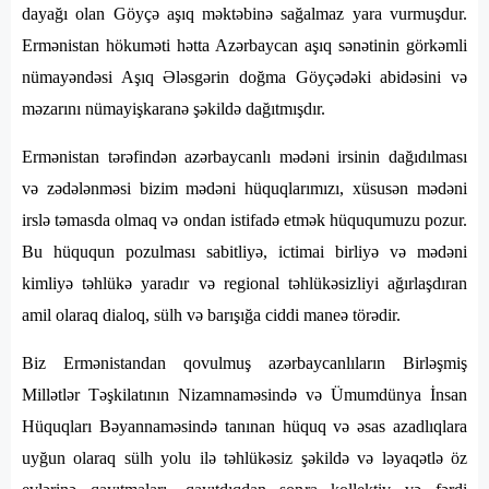
dayağı olan Göyçə aşıq məktəbinə sağalmaz yara vurmuşdur.
Ermənistan hökuməti hətta Azərbaycan aşıq sənətinin görkəmli
nümayəndəsi Aşıq Ələsgərin doğma Göyçədəki abidəsini və
məzarını nümayişkaranə şəkildə dağıtmışdır.
Ermənistan tərəfindən azərbaycanlı mədəni irsinin dağıdılması
və zədələnməsi bizim mədəni hüquqlarımızı, xüsusən mədəni
irslə təmasda olmaq və ondan istifadə etmək hüququmuzu pozur.
Bu hüququn pozulması sabitliyə, ictimai birliyə və mədəni
kimliyə təhlükə yaradır və regional təhlükəsizliyi ağırlaşdıran
amil olaraq dialoq, sülh və barışığa ciddi maneə törədir.
Biz Ermənistandan qovulmuş azərbaycanlıların Birləşmiş
Millətlər Təşkilatının Nizamnaməsində və Ümumdünya İnsan
Hüquqları Bəyannaməsində tanınan hüquq və əsas azadlıqlara
uyğun olaraq sülh yolu ilə təhlükəsiz şəkildə və ləyaqətlə öz