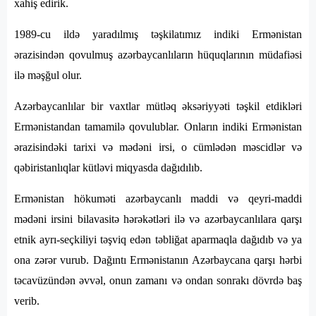
xahiş edirik.
1989-cu ildə yaradılmış təşkilatımız indiki Ermənistan
ərazisindən qovulmuş azərbaycanlıların hüquqlarının müdafiəsi
ilə məşğul olur.
Azərbaycanlılar bir vaxtlar mütləq əksəriyyəti təşkil etdikləri
Ermənistandan tamamilə qovulublar. Onların indiki Ermənistan
ərazisindəki tarixi və mədəni irsi, o cümlədən məscidlər və
qəbiristanlıqlar kütləvi miqyasda dağıdılıb.
Ermənistan hökuməti azərbaycanlı maddi və qeyri-maddi
mədəni irsini bilavasitə hərəkətləri ilə və azərbaycanlılara qarşı
etnik ayrı-seçkiliyi təşviq edən təbliğat aparmaqla dağıdıb və ya
ona zərər vurub. Dağıntı Ermənistanın Azərbaycana qarşı hərbi
təcavüzündən əvvəl, onun zamanı və ondan sonrakı dövrdə baş
verib.