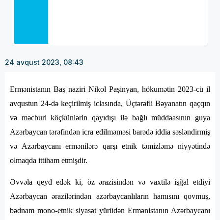
24 avqust 2023, 08:43
Ermənistanın Baş naziri Nikol Paşinyan, hökumətin 2023-cü il
avqustun 24-də keçirilmiş iclasında, Üçtərəfli Bəyanatın qaçqın
və məcburi köçkünlərin qayıdışı ilə bağlı müddəasının guya
Azərbaycan tərəfindən icra edilməməsi barədə iddia səsləndirmiş
və Azərbaycanı ermənilərə qarşı etnik təmizləmə niyyətində
olmaqda ittiham etmişdir.
Əvvəla qeyd edək ki, öz ərazisindən və vaxtilə işğal etdiyi
Azərbaycan ərazilərindən azərbaycanlıların hamısını qovmuş,
bədnam mono-etnik siyasət yürüdən Ermənistanın Azərbaycanı