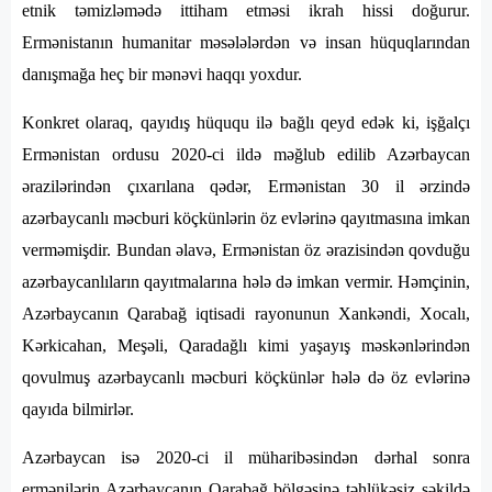
etnik təmizləmədə ittiham etməsi ikrah hissi doğurur.
Ermənistanın humanitar məsələlərdən və insan hüquqlarından
danışmağa heç bir mənəvi haqqı yoxdur.
Konkret olaraq, qayıdış hüququ ilə bağlı qeyd edək ki, işğalçı
Ermənistan ordusu 2020-ci ildə məğlub edilib Azərbaycan
ərazilərindən çıxarılana qədər, Ermənistan 30 il ərzində
azərbaycanlı məcburi köçkünlərin öz evlərinə qayıtmasına imkan
verməmişdir. Bundan əlavə, Ermənistan öz ərazisindən qovduğu
azərbaycanlıların qayıtmalarına hələ də imkan vermir. Həmçinin,
Azərbaycanın Qarabağ iqtisadi rayonunun Xankəndi, Xocalı,
Kərkicahan, Meşəli, Qaradağlı kimi yaşayış məskənlərindən
qovulmuş azərbaycanlı məcburi köçkünlər hələ də öz evlərinə
qayıda bilmirlər.
Azərbaycan isə 2020-ci il müharibəsindən dərhal sonra
ermənilərin Azərbaycanın Qarabağ bölgəsinə təhlükəsiz şəkildə