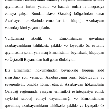
qayıtmasına imkan yaradıb və hazırda onları re-inteqrasiya
etməyə çalışır. Bundan əlavə, Qarabağ bölgəsindən kənar
Azərbaycan ərazilərində ermənilər tam hüquqlu Azərbaycan
vətəndaşı kimi yaşamaqdadır.
Vurğulamaq istərdik ki, Ermənistandan qovulmuş
azərbaycanlıların təhlükəsiz şəkildə və ləyaqətlə öz evlərinə
qayıtmasına şərait yaratmaq Ermənistanın beynəlxalq hüquqdan
və Üçtərəfli Bəyanatdan irəli gələn öhdəliyidir.
Biz Ermənistan hökumətindən beynəlxalq hüquqa zidd
siyasətinə son verməyi, Azərbaycanın ərazi bütövlüyünə və
suverenliyinə əməldə hörmət etməyi, Azərbaycan hökumətinin
Qarabağ regionunda yaşayan erməniləri re-inteqrasiya etmək
səylərini sabotaj etməyi dayandırmağı və Ermənistandan
qovulmuş azərbaycanlıların təhlükəsiz şəkildə və ləyaqətlə öz