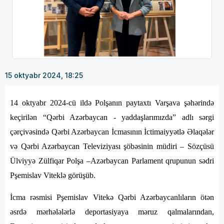
15 oktyabr 2024, 18:25
14 oktyabr 2024-cü ildə Polşanın paytaxtı Varşava şəhərində
keçirilən “Qərbi Azərbaycan - yaddaşlarımızda” adlı sərgi
çərçivəsində Qərbi Azərbaycan İcmasının İctimaiyyətlə Əlaqələr
və Qərbi Azərbaycan Televiziyası şöbəsinin müdiri – Sözçüsü
Ülviyyə Zülfiqar Polşa –Azərbaycan Parlament qrupunun sədri
Pşemislav Viteklə görüşüb.
İcma rəsmisi Pşemislav Vitekə Qərbi Azərbaycanlıların ötən
əsrdə mərhələlərlə deportasiyaya məruz qalmalarından,