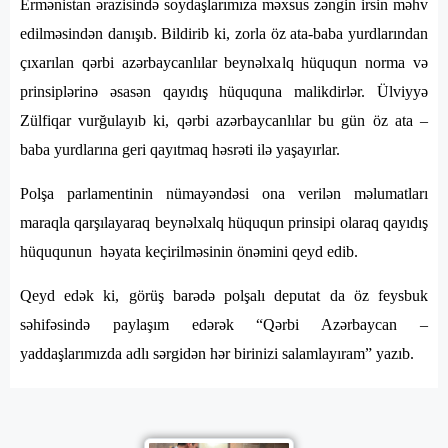
Ermənistan ərazisində soydaşlarımıza məxsus zəngin irsin məhv
edilməsindən danışıb. Bildirib ki, zorla öz ata-baba yurdlarından
çıxarılan qərbi azərbaycanlılar beynəlxalq hüququn norma və
prinsiplərinə əsasən qayıdış hüququna malikdirlər. Ülviyyə
Zülfiqar vurğulayıb ki, qərbi azərbaycanlılar bu gün öz ata –
baba yurdlarına geri qayıtmaq həsrəti ilə yaşayırlar.
Polşa parlamentinin nümayəndəsi ona verilən məlumatları
maraqla qarşılayaraq beynəlxalq hüququn prinsipi olaraq qayıdış
hüququnun həyata keçirilməsinin önəmini qeyd edib.
Qeyd edək ki, görüş barədə polşalı deputat da öz feysbuk
səhifəsində paylaşım edərək “Qərbi Azərbaycan –
yaddaşlarımızda adlı sərgidən hər birinizi salamlayıram” yazıb.