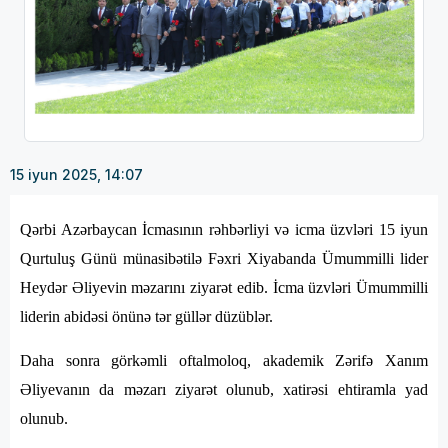
15 iyun 2025, 14:07
Qərbi Azərbaycan İcmasının rəhbərliyi və icma üzvləri 15 iyun
Qurtuluş Günü münasibətilə Fəxri Xiyabanda Ümummilli lider
Heydər Əliyevin məzarını ziyarət edib. İcma üzvləri Ümummilli
liderin abidəsi önünə tər güllər düzüblər.
Daha sonra görkəmli oftalmoloq, akademik Zərifə Xanım
Əliyevanın da məzarı ziyarət olunub, xatirəsi ehtiramla yad
olunub.