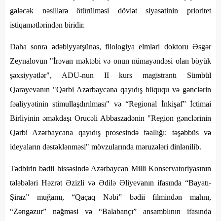
gələcək nəsillərə ötürülməsi dövlət siyasətinin prioritet
istiqamətlərindən biridir.
Daha sonra ədəbiyyatşünas, filologiya elmləri doktoru Əsgər
Zeynalovun "İrəvan məktəbi və onun nümayəndəsi olan böyük
şəxsiyyətlər", ADU-nun II kurs magistrantı Sümbül
Qarayevanın "Qərbi Azərbaycana qayıdış hüququ və gənclərin
fəaliyyətinin stimullaşdırılması" və “Regional İnkişaf” İctimai
Birliyinin əməkdaşı Orucəli Abbaszadənin "Region gənclərinin
Qərbi Azərbaycana qayıdış prosesində fəallığı: təşəbbüs və
ideyaların dəstəklənməsi" mövzularında məruzələri dinlənilib.
Tədbirin bədii hissəsində Azərbaycan Milli Konservatoriyasının
tələbələri Həzrət Əzizli və Ədilə Əliyevanın ifasında “Bayatı-
Şiraz” muğamı, “Qaçaq Nəbi” bədii filmindən mahnı,
“Zəngəzur” nəğməsi və “Balabançı” ansamblının ifasında