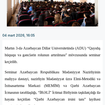
04 mart 2026, 16:05
Martın 3-də Azərbaycan Dillər Universitetində (ADU) “Qayıdış
hüququ və gənclərin rolunun artırılması” mövzusunda seminar
keçirilib.
Seminar Azərbaycan Respublikası Mədəniyyət Nazirliyinin
maliyyə dəstəyi, nazirliyin Mədəniyyət üzrə Elmi-Metodiki və
İxtisasartırma Mərkəzi (MEMİM) və Qərbi Azərbaycan
İcmasının tərəfdaşlığı, “İRƏLİ” İctimai Birliyinin təşkilatçılığı ilə
həyata keçirilən “Qərbi Azərbaycan irsini tanı” layihəsi