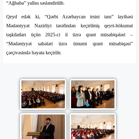
“Ağbaba” yallısı səsləndirilib.
Qeyd edək ki, “Qərbi Azərbaycan irsini tanı” layihəsi
Mədəniyyət Nazirliyi tərəfindən keçirilmiş qeyri-hökumət
təşkilatları üçün 2025-ci il üzrə qrant müsabiqələri –
“Mədəniyyət sahələri üzrə ümumi qrant müsabiqəsi”
çərçivəsində həyata keçirilir.