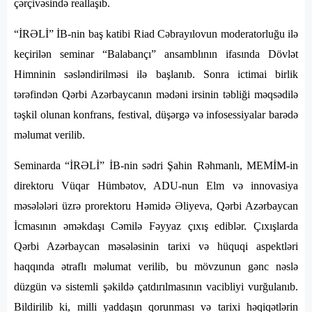
çərçivəsində reallaşıb.
“İRƏLİ” İB-nin baş katibi Riad Cəbrayılovun moderatorluğu ilə
keçirilən seminar “Balabançı” ansamblının ifasında Dövlət
Himninin səsləndirilməsi ilə başlanıb. Sonra ictimai birlik
tərəfindən Qərbi Azərbaycanın mədəni irsinin təbliği məqsədilə
təşkil olunan konfrans, festival, düşərgə və infosessiyalar barədə
məlumat verilib.
Seminarda “İRƏLİ” İB-nin sədri Şahin Rəhmanlı, MEMİM-in
direktoru Vüqar Hümbətov, ADU-nun Elm və innovasiya
məsələləri üzrə prorektoru Həmidə Əliyeva, Qərbi Azərbaycan
İcmasının əməkdaşı Cəmilə Fəyyaz çıxış ediblər. Çıxışlarda
Qərbi Azərbaycan məsələsinin tarixi və hüquqi aspektləri
haqqında ətraflı məlumat verilib, bu mövzunun gənc nəslə
düzgün və sistemli şəkildə çatdırılmasının vacibliyi vurğulanıb.
Bildirilib ki, milli yaddaşın qorunması və tarixi həqiqətlərin