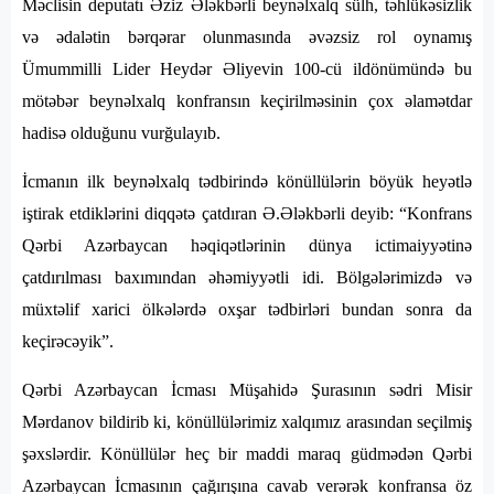
Məclisin deputatı Əziz Ələkbərli beynəlxalq sülh, təhlükəsizlik
və ədalətin bərqərar olunmasında əvəzsiz rol oynamış
Ümummilli Lider Heydər Əliyevin 100-cü ildönümündə bu
mötəbər beynəlxalq konfransın keçirilməsinin çox əlamətdar
hadisə olduğunu vurğulayıb.
İcmanın ilk beynəlxalq tədbirində könüllülərin böyük heyətlə
iştirak etdiklərini diqqətə çatdıran Ə.Ələkbərli deyib: “Konfrans
Qərbi Azərbaycan həqiqətlərinin dünya ictimaiyyətinə
çatdırılması baxımından əhəmiyyətli idi. Bölgələrimizdə və
müxtəlif xarici ölkələrdə oxşar tədbirləri bundan sonra da
keçirəcəyik”.
Qərbi Azərbaycan İcması Müşahidə Şurasının sədri Misir
Mərdanov bildirib ki, könüllülərimiz xalqımız arasından seçilmiş
şəxslərdir. Könüllülər heç bir maddi maraq güdmədən Qərbi
Azərbaycan İcmasının çağırışına cavab verərək konfransa öz