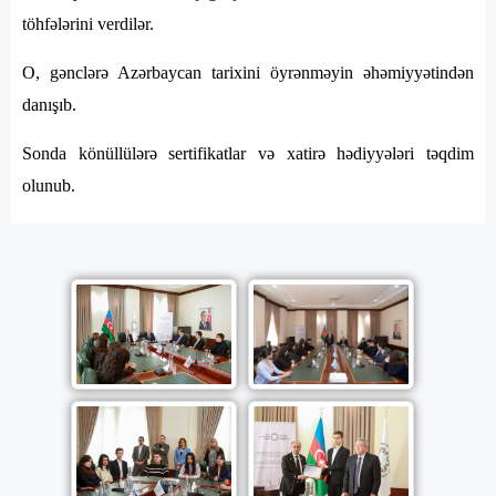
töhfələrini verdilər.
O, gənclərə Azərbaycan tarixini öyrənməyin əhəmiyyətindən
danışıb.
Sonda könüllülərə sertifikatlar və xatirə hədiyyələri təqdim
olunub.