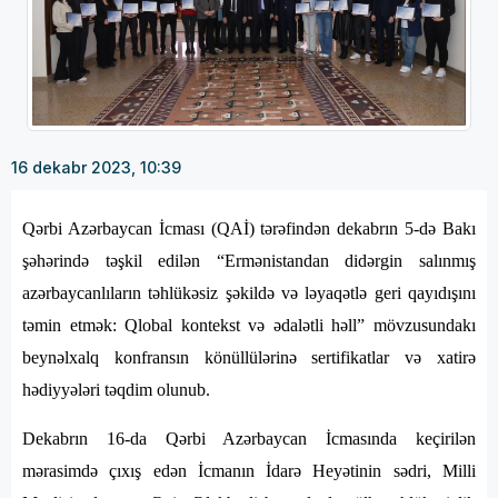
16 dekabr 2023, 10:39
Qərbi Azərbaycan İcması (QAİ) tərəfindən dekabrın 5-də Bakı
şəhərində təşkil edilən “Ermənistandan didərgin salınmış
azərbaycanlıların təhlükəsiz şəkildə və ləyaqətlə geri qayıdışını
təmin etmək: Qlobal kontekst və ədalətli həll” mövzusundakı
beynəlxalq konfransın könüllülərinə sertifikatlar və xatirə
hədiyyələri təqdim olunub.
Dekabrın 16-da Qərbi Azərbaycan İcmasında keçirilən
mərasimdə çıxış edən İcmanın İdarə Heyətinin sədri, Milli