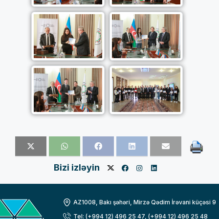
Bizi izləyin
AZ1008, Bakı şəhəri, Mirzə Qədim İrəvani küçəsi 9
Tel: (+994 12) 496 25 47, (+994 12) 496 25 48