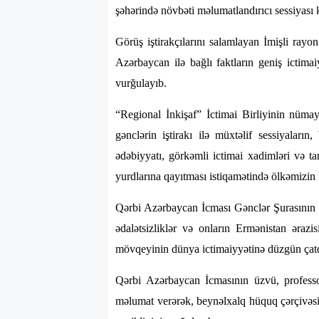
şəhərində növbəti məlumatlandırıcı sessiyası k
Görüş iştirakçılarını salamlayan İmişli rayo
Azərbaycan ilə bağlı faktların geniş ictimai
vurğulayıb.
“Regional İnkişaf” İctimai Birliyinin nüma
gənclərin iştirakı ilə müxtəlif sessiyaların
ədəbiyyatı, görkəmli ictimai xadimləri və ta
yurdlarına qayıtması istiqamətində ölkəmizin 
Qərbi Azərbaycan İcması Gənclər Şurasının sə
ədalətsizliklər və onların Ermənistan ərazi
mövqeyinin dünya ictimaiyyətinə düzgün çatdır
Qərbi Azərbaycan İcmasının üzvü, professor
məlumat verərək, beynəlxalq hüquq çərçivəs