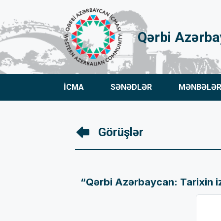
Qərbi Azərba
İCMA
SƏNƏDLƏR
MƏNBƏLƏ
Görüşlər
“Qərbi Azərbaycan: Tarixin izi