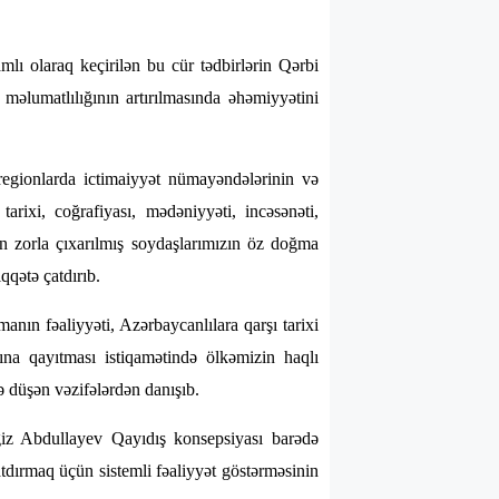
mlı olaraq keçirilən bu cür tədbirlərin Qərbi
 məlumatlılığının artırılmasında əhəmiyyətini
regionlarda ictimaiyyət nümayəndələrinin və
tarixi, coğrafiyası, mədəniyyəti, incəsənəti,
dan zorla çıxarılmış soydaşlarımızın öz doğma
qqətə çatdırıb.
nın fəaliyyəti, Azərbaycanlılara qarşı tarixi
rına qayıtması istiqamətində ölkəmizin haqlı
ə düşən vəzifələrdən danışıb.
ngiz Abdullayev Qayıdış konsepsiyası barədə
ırmaq üçün sistemli fəaliyyət göstərməsinin