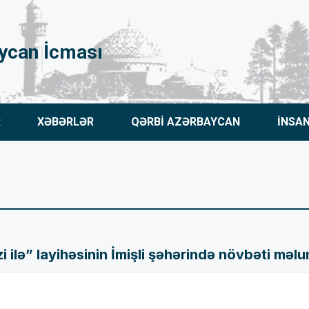
ycan İcması
R
XƏBƏRLƏR
QƏRBİ AZƏRBAYCAN
İNSA
 ilə” layihəsinin İmişli şəhərində növbəti məlum