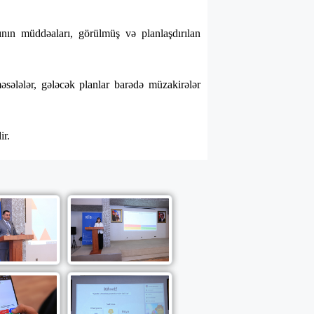
ın müddəaları, görülmüş və planlaşdırılan
əsələlər, gələcək planlar barədə müzakirələr
ir.