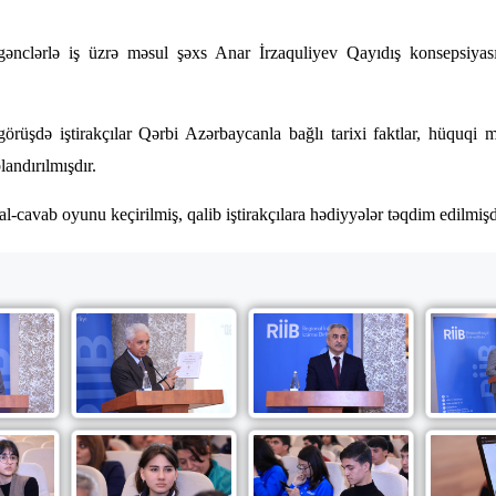
nclərlə iş üzrə məsul şəxs Anar İrzaquliyev Qayıdış konsepsiyasın
örüşdə iştirakçılar Qərbi Azərbaycanla bağlı tarixi faktlar, hüquqi m
andırılmışdır.
al-cavab oyunu keçirilmiş, qalib iştirakçılara hədiyyələr təqdim edilmişd