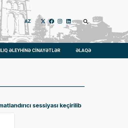
AZ
NLIQ ƏLEYHİNƏ CİNAYƏTLƏR
ƏLAQƏ
atlandırıcı sessiyası keçirilib