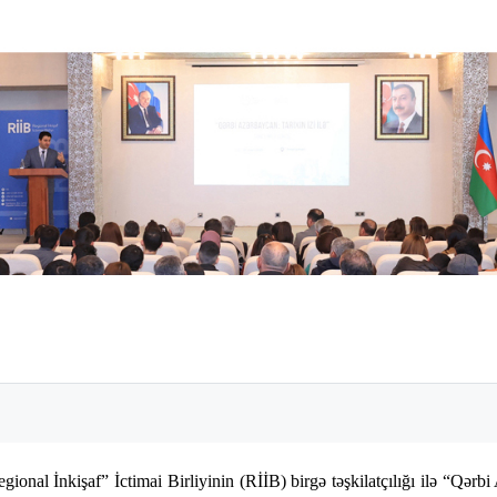
nal İnkişaf” İctimai Birliyinin (RİİB) birgə təşkilatçılığı ilə “Qərbi A