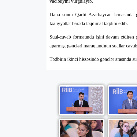
vacibliyini vurğulayıb.
Daha sonra Qərbi Azərbaycan İcmasında gə
fəaliyyətlər barədə təqdimat təqdim edib.
Sual-cavab formatında işini davam etdirən g
aparmış, gəncləri maraqlandıran suallar cavabl
Tədbirin ikinci hissəsində gənclər arasında su