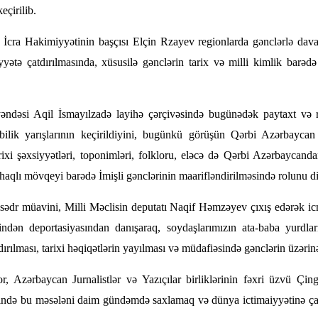
eçirilib.
n İcra Hakimiyyətinin başçısı Elçin Rzayev regionlarda gənclərlə dava
yyətə çatdırılmasında, xüsusilə gənclərin tarix və milli kimlik barədə
yəndəsi Aqil İsmayılzadə layihə çərçivəsində bugünədək paytaxt və 
, bilik yarışlarının keçirildiyini, bugünkü görüşün Qərbi Azərbaycan 
rixi şəxsiyyətləri, toponimləri, folkloru, eləcə də Qərbi Azərbaycan
haqlı mövqeyi barədə İmişli gənclərinin maarifləndirilməsində rolunu di
dr müavini, Milli Məclisin deputatı Naqif Həmzəyev çıxış edərək icma
sindən deportasiyasından danışaraq, soydaşlarımızın ata-baba yurdla
ılması, tarixi həqiqətlərin yayılması və müdafiəsində gənclərin üzərin
, Azərbaycan Jurnalistlər və Yazıçılar birliklərinin fəxri üzvü Çi
ində bu məsələni daim gündəmdə saxlamaq və dünya ictimaiyyətinə çatd