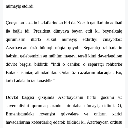
nümayiş etdirdi.
Çıxışın ən kəskin hədəflərindən biri də Xocalı qatillərinin aqibəti
ilə bağlı idi. Prezident dünyaya bəyan etdi ki, beynəlxalq
qurumların illərlə sükut nümayiş etdirdiyi cinayətlərə
Azərbaycan özü hüquqi nöqtə qoyub. Separatçı rəhbərlərin
həbsini qələbəmizin ən mühüm mənəvi tərəfi kimi dəyərləndirən
dövlət başçısı bildirdi: “İndi o canilər, o separatçı rəhbərlər
Bakıda istintaq altındadırlar. Onlar öz cəzalarını alacaqlar. Bu,
tarixi ədalətin təntənəsidir.”
Dövlət başçısı çıxışında Azərbaycanın hərbi gücünü və
suverenliyini qorumaq əzmini bir daha nümayiş etdirdi. O,
Ermənistandakı revanşist qüvvələrə və onların xarici
havadarlarına xəbərdarlıq edərək bildirdi ki, Azərbaycan ordusu