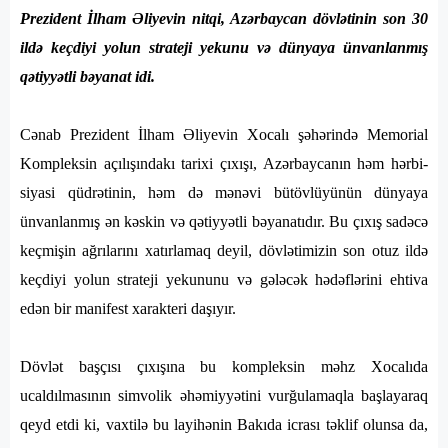
Prezident İlham Əliyevin nitqi, Azərbaycan dövlətinin son 30
ildə keçdiyi yolun strateji yekunu və dünyaya ünvanlanmış
qətiyyətli bəyanat idi.
Cənab Prezident İlham Əliyevin Xocalı şəhərində Memorial
Kompleksin açılışındakı tarixi çıxışı, Azərbaycanın həm hərbi-
siyasi qüdrətinin, həm də mənəvi bütövlüyünün dünyaya
ünvanlanmış ən kəskin və qətiyyətli bəyanatıdır. Bu çıxış sadəcə
keçmişin ağrılarını xatırlamaq deyil, dövlətimizin son otuz ildə
keçdiyi yolun strateji yekununu və gələcək hədəflərini ehtiva
edən bir manifest xarakteri daşıyır.
Dövlət başçısı çıxışına bu kompleksin məhz Xocalıda
ucaldılmasının simvolik əhəmiyyətini vurğulamaqla başlayaraq
qeyd etdi ki, vaxtilə bu layihənin Bakıda icrası təklif olunsa da,