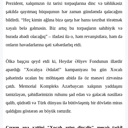
Prezident, xalqımızın öz tarixi torpaqlarına dinc və təhlükəsiz
şəkildə qayıtmaq hüququnun hər zaman gündəmdə qalacağını
bildirdi. “Heç kimin ağlına bizə qarşı hər hansı təxribat törətmək
xəyalı belə gəlməsin. Biz artıq bu torpaqların sahibiyik və
burada əbədi olacağıq” – ifadəsi ilə o, həm revanşistlərə, həm də
onların havadarlarına qəti xəbərdarlıq etdi.
Ölkə başçısı qeyd etdi ki, Heydər Əliyev Fondunun illərdir
apardığı "Xocalıya Ədalət!" kampaniyası bu gün Xocalı
şəhərində ucalan bu möhtəşəm abidə ilə öz mənəvi zirvəsinə
çatdı. Memorial Kompleks Azərbaycan xalqının yaddaşını
təmizləyən, şəhidlərimizin ruhunu şad edən və gələcək nəsillərə
qalib, qüdrətli və Türk dünyası ilə bütövləşmiş bir dövlətin miras
qaldığını göstərən ən böyük rəmzdir.
Çıxışın ana xəttini "Xocalı artıq dirçəlir" mesajı təşkil