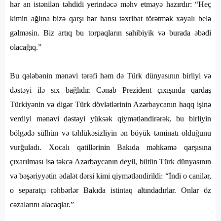
hər an istənilən təhdidi yerindəcə məhv etməyə hazırdır: “Heç
kimin ağlına bizə qarşı hər hansı təxribat törətmək xəyalı belə
gəlməsin. Biz artıq bu torpaqların sahibiyik və burada əbədi
olacağıq.”
Bu qələbənin mənəvi tərəfi həm də Türk dünyasının birliyi və
dəstəyi ilə sıx bağlıdır. Cənab Prezident çıxışında qardaş
Türkiyənin və digər Türk dövlətlərinin Azərbaycanın haqq işinə
verdiyi mənəvi dəstəyi yüksək qiymətləndirərək, bu birliyin
bölgədə sülhün və təhlükəsizliyin ən böyük təminatı olduğunu
vurğuladı. Xocalı qatillərinin Bakıda məhkəmə qarşısına
çıxarılması isə təkcə Azərbaycanın deyil, bütün Türk dünyasının
və bəşəriyyətin ədalət dərsi kimi qiymətləndirildi: “İndi o canilər,
o separatçı rəhbərlər Bakıda istintaq altındadırlar. Onlar öz
cəzalarını alacaqlar.”