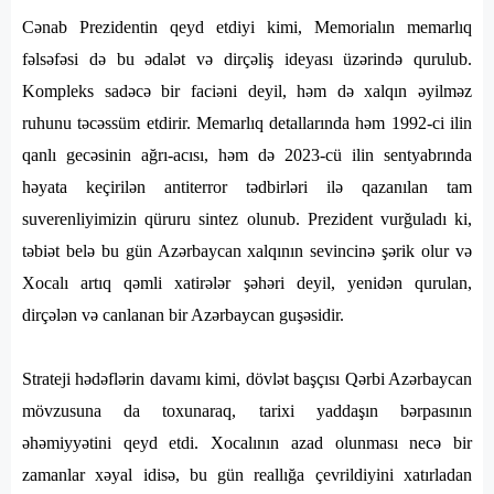
Cənab Prezidentin qeyd etdiyi kimi, Memorialın memarlıq
fəlsəfəsi də bu ədalət və dirçəliş ideyası üzərində qurulub.
Kompleks sadəcə bir faciəni deyil, həm də xalqın əyilməz
ruhunu təcəssüm etdirir. Memarlıq detallarında həm 1992-ci ilin
qanlı gecəsinin ağrı-acısı, həm də 2023-cü ilin sentyabrında
həyata keçirilən antiterror tədbirləri ilə qazanılan tam
suverenliyimizin qüruru sintez olunub. Prezident vurğuladı ki,
təbiət belə bu gün Azərbaycan xalqının sevincinə şərik olur və
Xocalı artıq qəmli xatirələr şəhəri deyil, yenidən qurulan,
dirçələn və canlanan bir Azərbaycan guşəsidir.
Strateji hədəflərin davamı kimi, dövlət başçısı Qərbi Azərbaycan
mövzusuna da toxunaraq, tarixi yaddaşın bərpasının
əhəmiyyətini qeyd etdi. Xocalının azad olunması necə bir
zamanlar xəyal idisə, bu gün reallığa çevrildiyini xatırladan