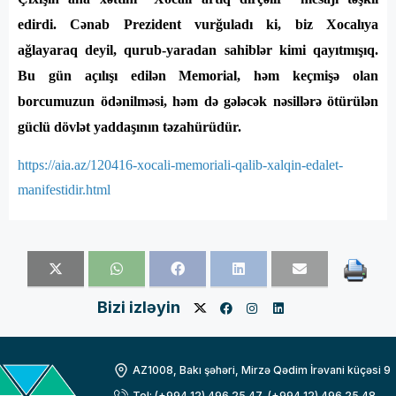
edirdi. Cənab Prezident vurğuladı ki, biz Xocalıya
ağlayaraq deyil, qurub-yaradan sahiblər kimi qayıtmışıq.
Bu gün açılışı edilən Memorial, həm keçmişə olan
borcumuzun ödənilməsi, həm də gələcək nəsillərə ötürülən
güclü dövlət yaddaşının təzahürüdür.
https://aia.az/120416-xocali-memoriali-qalib-xalqin-edalet-
manifestidir.html
Bizi izləyin
AZ1008, Bakı şəhəri, Mirzə Qədim İrəvani küçəsi 9
Tel: (+994 12) 496 25 47, (+994 12) 496 25 48