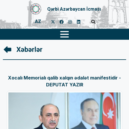
Qərbi Azərbaycan İcması
AZ
Xəbərlər
Xocalı Memorialı qalib xalqın ədalət manifestidir -
DEPUTAT YAZIR