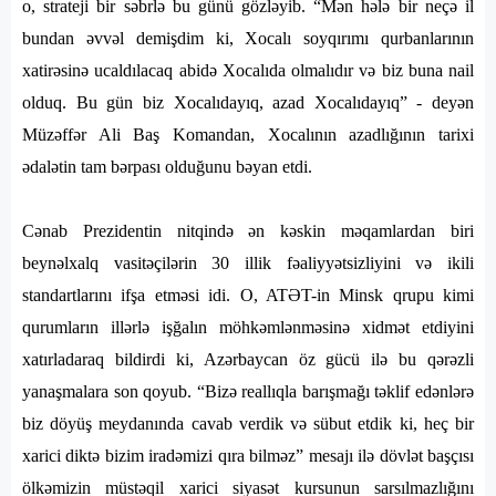
o, strateji bir səbrlə bu günü gözləyib. “Mən hələ bir neçə il
bundan əvvəl demişdim ki, Xocalı soyqırımı qurbanlarının
xatirəsinə ucaldılacaq abidə Xocalıda olmalıdır və biz buna nail
olduq. Bu gün biz Xocalıdayıq, azad Xocalıdayıq” - deyən
Müzəffər Ali Baş Komandan, Xocalının azadlığının tarixi
ədalətin tam bərpası olduğunu bəyan etdi.
Cənab Prezidentin nitqində ən kəskin məqamlardan biri
beynəlxalq vasitəçilərin 30 illik fəaliyyətsizliyini və ikili
standartlarını ifşa etməsi idi. O, ATƏT-in Minsk qrupu kimi
qurumların illərlə işğalın möhkəmlənməsinə xidmət etdiyini
xatırladaraq bildirdi ki, Azərbaycan öz gücü ilə bu qərəzli
yanaşmalara son qoyub. “Bizə reallıqla barışmağı təklif edənlərə
biz döyüş meydanında cavab verdik və sübut etdik ki, heç bir
xarici diktə bizim iradəmizi qıra bilməz” mesajı ilə dövlət başçısı
ölkəmizin müstəqil xarici siyasət kursunun sarsılmazlığını