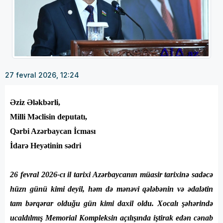
27 fevral 2026, 12:24
Əziz Ələkbərli,
Milli Məclisin deputatı,
Qərbi Azərbaycan İcması
İdarə Heyətinin sədri
26 fevral 2026-cı il tarixi Azərbaycanın müasir tarixinə sadəcə
hüzn günü kimi deyil, həm də mənəvi qələbənin və ədalətin
tam bərqərar olduğu gün kimi daxil oldu. Xocalı şəhərində
ucaldılmış Memorial Kompleksin açılışında iştirak edən cənab