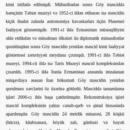
kimi istifadə edilmişdi. Müharibədən sonra Göy məsciddə
həmçinin Təbiət muzeyi və 1952-ci ildən etibarən isə məscidin
kiçik ibadət zalında astronomiya həvəskarları üçün Planetari
fəaliyyət göstərmişdir. 1991-ci ildə Ermənistan müstəqilliyini
əldə etdikdən və müsəlman ölkələri ilə diplomatik münasibətlər
qurulduqdan sonra Göy məscidin yenidən məscid kimi fəaliyyət
göstərməsi zəruriyyəti meydana çıxmışdı. 1991-ci ildə Təbiət
muzeyi, 1994-cü ildə isə Tarix Muzeyi məscid kompleksindən
çıxarıldı. 1995-ci ildə İranla Ermənistan arasında imzalanan
müqaviləyə əsasən İran hökuməti Göy məscidin yenidən
qurulması xərclərini öz üzərinə götürdü. Məsciddə tamamlama
işləri 2006-cı ildə başa çatdırılmışdır. Rekonstruksiya işləri
məscid kompleksinin yalnız cənub-qərb və şimal hissəsində
aparılmışdır. Göy məscidin 24 metrlik minarəsi, 28 köşkü
(hücrə), kitabxanası, böyük zalı, günbəzi və həyəti