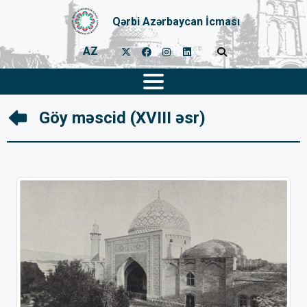
Qərbi Azərbaycan İcması
AZ
Göy məscid (XVIII əsr)