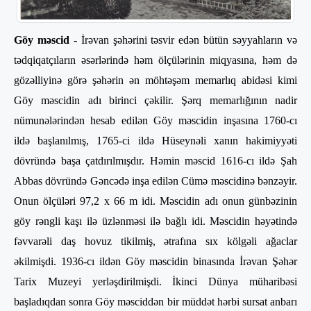
Göy məscid
- İrəvan şəhərini təsvir edən bütün səyyahların və
tədqiqatçıların əsərlərində həm ölçülərinin miqyasına, həm də
gözəlliyinə görə şəhərin ən möhtəşəm memarlıq abidəsi kimi
Göy məscidin adı birinci çəkilir. Şərq memarlığının nadir
nümunələrindən hesab edilən Göy məscidin inşasına 1760-cı
ildə başlanılmış, 1765-ci ildə Hüseynəli xanın hakimiyyəti
dövründə başa çatdırılmışdır. Həmin məscid 1616-cı ildə Şah
Abbas dövründə Gəncədə inşa edilən Cümə məscidinə bənzəyir.
Onun ölçüləri 97,2 x 66 m idi. Məscidin adı onun günbəzinin
göy rəngli kaşı ilə üzlənməsi ilə bağlı idi. Məscidin həyətində
fəvvarəli daş hovuz tikilmiş, ətrafına sıx kölgəli ağaclar
əkilmişdi. 1936-cı ildən Göy məscidin binasında İrəvan Şəhər
Tarix Muzeyi yerləşdirilmişdi. İkinci Dünya müharibəsi
başladıqdan sonra Göy məsciddən bir müddət hərbi sursat anbarı