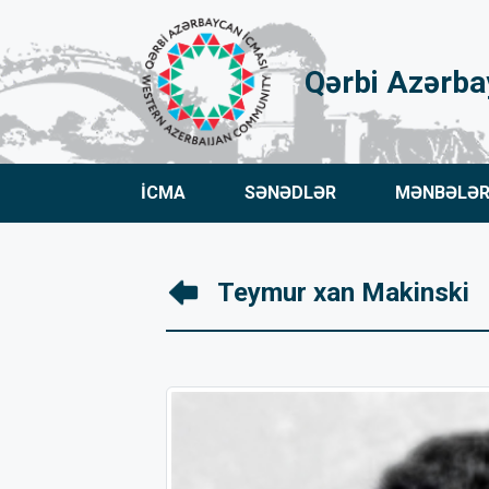
Qərbi Azərba
İCMA
SƏNƏDLƏR
MƏNBƏLƏ
Teymur xan Makinski