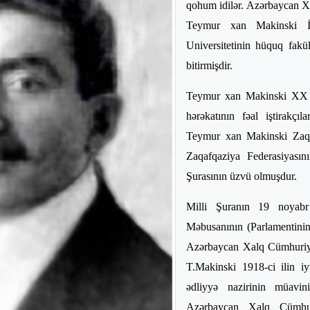
qohum idilər. Azərbaycan X
Teymur xan Makinski İr
Universitetinin hüquq fakül
bitirmişdir.
Teymur xan Makinski XX əs
hərəkatının fəal iştirakçı
Teymur xan Makinski Zaqa
Zaqafqaziya Federasiyasın
Şurasının üzvü olmuşdur.
Milli Şuranın 19 noyabr 
Məbusanının (Parlamentinin
Azərbaycan Xalq Cümhuriyyə
T.Makinski 1918-ci ilin i
ədliyyə nazirinin müavi
Azərbaycan Xalq Cümhur