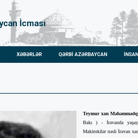
ycan İcması
R
XƏBƏRLƏR
QƏRBİ AZƏRBAYCAN
İNSA
Teymur xan Məhəmmədqu
Bakı ) - İrəvanda yaşay
Makinskilər nəsli İrəvan xan