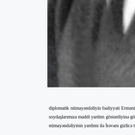
diplomatik nümayəndəliyin fəaliyyəti Ermən
soydaşlarımıza maddi yardım göstərdiyinə gör
nümayəndəliyinin yardımı ilə İrəvanı gizlicə 