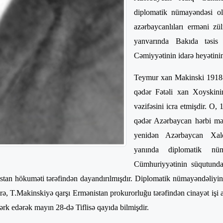
diplomatik nümayəndəsi ol
azərbaycanlıları erməni z
yanvarında Bakıda təsis 
Cəmiyyətinin idarə heyətinin 
Teymur xan Makinski 1918-c
qədər Fətəli xan Xoyskini
vəzifəsini icra etmişdir. O,
qədər Azərbaycan hərbi məh
yenidən Azərbaycan Xal
yanında diplomatik nü
Cümhuriyyətinin süqutunda
istan hökuməti tərəfindən dayandırılmışdır. Diplomatik nümayəndəliyi
ə, T.Makinskiyə qarşı Ermənistan prokurorluğu tərəfindən cinayət işi a
tərk edərək mayın 28-də Tiflisə qayıda bilmişdir.