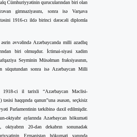
alq Cümhuriyyətinin qurucularından biri olan
əvan gimnaziyasını, sonra isə Varşava
təsini 1916-cı ildə birinci dərəcəli diplomla
rin əvvəlində Azərbaycanda milli azadlıq
larından biri olmuşdur. İctimai-siyasi xadim
fqaziya Seyminin Müsəlman fraksiyasının,
ın süqutundan sonra isə Azərbaycan Milli
1918-ci il tarixli “Azərbaycan Məclisi-
) təsisi haqqında qanun”una əsasən, seçkisiz
ti Parlamentinin tərkibinə daxil edilmişdir.
yun-oktyabr aylarında Azərbaycan hökuməti
ni, oktyabrın 20-dən dekabrın sonunadək
iyyətinin Ermənistan hökuməti yanında