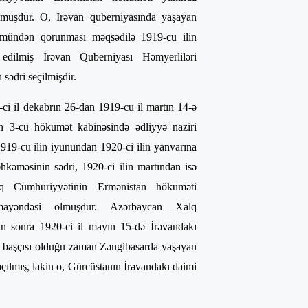
muşdur. O, İrəvan quberniyasında yaşayan
ülmündən qorunması məqsədilə 1919-cu ilin
edilmiş İrəvan Quberniyası Həmyerliləri
sədri seçilmişdir.
i il dekabrın 26-dan 1919-cu il martın 14-ə
n 3-cü hökumət kabinəsində ədliyyə naziri
 1919-cu ilin iyunundan 1920-ci ilin yanvarına
kəməsinin sədri, 1920-ci ilin martından isə
q Cümhuriyyətinin Ermənistan hökuməti
mayəndəsi olmuşdur. Azərbaycan Xalq
n sonra 1920-ci il mayın 15-də İrəvandakı
n başçısı olduğu zaman Zəngibasarda yaşayan
çılmış, lakin o, Gürcüstanın İrəvandakı daimi