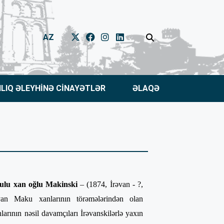
AZ
NLIQ ƏLEYHİNƏ CİNAYƏTLƏR
ƏLAQƏ
lu xan oğlu Makinski
– (1874, İrəvan - ?,
an Maku xanlarının törəmələrindən olan
larının nəsil davamçıları İrəvanskilərlə yaxın