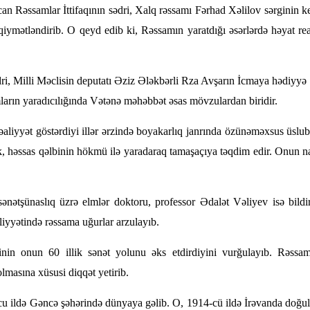
can Rəssamlar İttifaqının sədri, Xalq rəssamı Fərhad Xəlilov sərginin k
qiymətləndirib. O qeyd edib ki, Rəssamın yaratdığı əsərlərdə həyat r
i, Milli Məclisin deputatı Əziz Ələkbərli Rza Avşarın İcmaya hədiyyə e
mların yaradıcılığında Vətənə məhəbbət əsas mövzulardan biridir.
əaliyyət göstərdiyi illər ərzində boyakarlıq janrında özünəməxsus üslu
rək, həssas qəlbinin hökmü ilə yaradaraq tamaşaçıya təqdim edir. Onun n
sənətşünaslıq üzrə elmlər doktoru, professor Ədalət Vəliyev isə bildi
iyyətində rəssama uğurlar arzulayıb.
nin onun 60 illik sənət yolunu əks etdirdiyini vurğulayıb. Rəssam
lmasına xüsusi diqqət yetirib.
u ildə Gəncə şəhərində dünyaya gəlib. O, 1914-cü ildə İrəvanda doğ