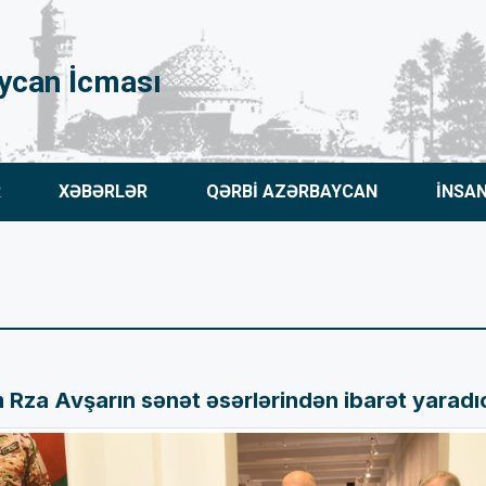
ycan İcması
R
XƏBƏRLƏR
QƏRBİ AZƏRBAYCAN
İNSA
za Avşarın sənət əsərlərindən ibarət yaradıcıl