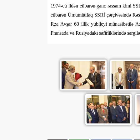
1974-cü ildən etibarən gənc rəssam kimi SS
etibarən Ümumittifaq SSRİ çərçivəsində Rəss
Rza Avşar 60 illik yubileyi münasibətilə 
Fransada və Rusiyadakı səfirliklərində sərgilə