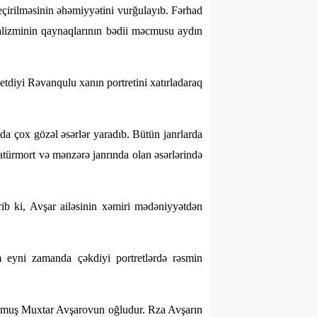
eçirilməsinin əhəmiyyətini vurğulayıb. Fərhad
ealizminin qaynaqlarının bədii məcmusu aydın
tdiyi Rəvanqulu xanın portretini xatırladaraq
bda çox gözəl əsərlər yaradıb. Bütün janrlarda
atürmort və mənzərə janrında olan əsərlərində
rib ki, Avşar ailəsinin xəmiri mədəniyyətdən
 eyni zamanda çəkdiyi portretlərdə rəsmin
ulmuş Muxtar Avşarovun oğludur. Rza Avşarın