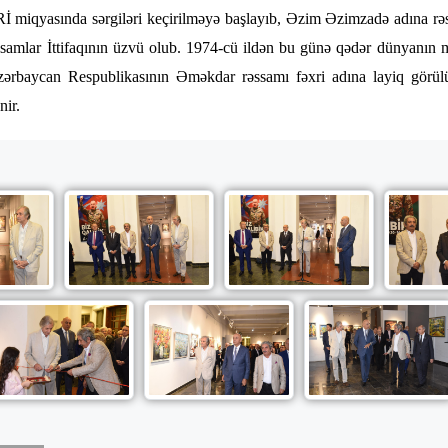
Rİ miqyasında sərgiləri keçirilməyə başlayıb, Əzim Əzimzadə adına rə
amlar İttifaqının üzvü olub. 1974-cü ildən bu günə qədər dünyanın müx
Azərbaycan Respublikasının Əməkdar rəssamı fəxri adına layiq görül
nir.