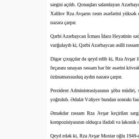
sərgisi açılıb. Qonaqları salamlayan Azərbay
Xəlilov Rza Avşarın rəsm əsərlərini yüksək 
nəzərə çarpır.
Qərbi Azərbaycan İcması İdarə Heyətinin sədr
vurğulayıb ki, Qərbi Azərbaycan əsilli rəssa
Digər çıxışçılar da qeyd edib ki, Rza Avşar f
fırçasını sınayan rəssam hər bir əsərini köv
özünəməxsusluq aydın nəzərə çarpır.
Prezident Administrasiyasının şöbə müdiri, 
yoğrulub. Ədalət Vəliyev bundan sonrakı fəal
Əməkdar rəssam Rza Avşar keçirilən sərgi
kompozisiyasının olduqca ifadəli və lakonik o
Qeyd edək ki, Rza Avşar Muxtar oğlu 1949-c