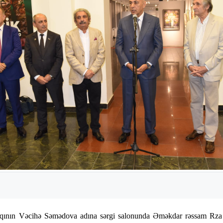
qının Vəcihə Səmədova adına sərgi salonunda Əməkdar rəssam Rza Av