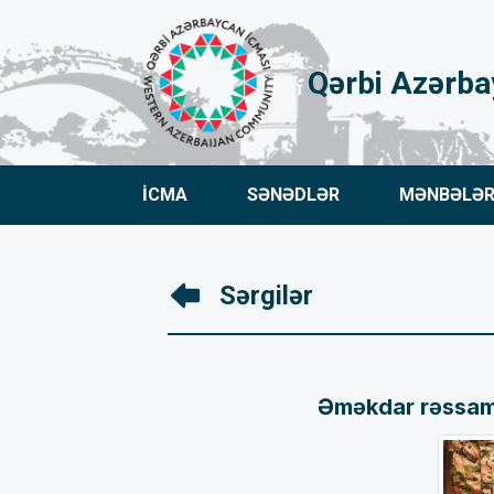
Qərbi Azərba
İCMA
SƏNƏDLƏR
MƏNBƏLƏ
Sərgilər
Əməkdar rəssam R