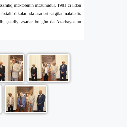
ssamlıq məktəbinin məzunudur. 1981-ci ildən
təlif ölkələrində əsərləri sərgilənməkdədir.
üb, çəkdiyi əsərlər bu gün də Azərbaycanın