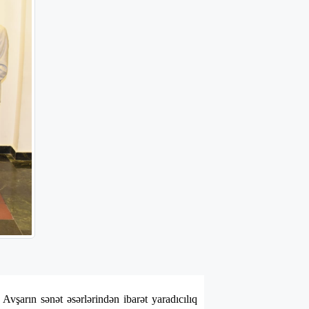
şarın sənət əsərlərindən ibarət yaradıcılıq