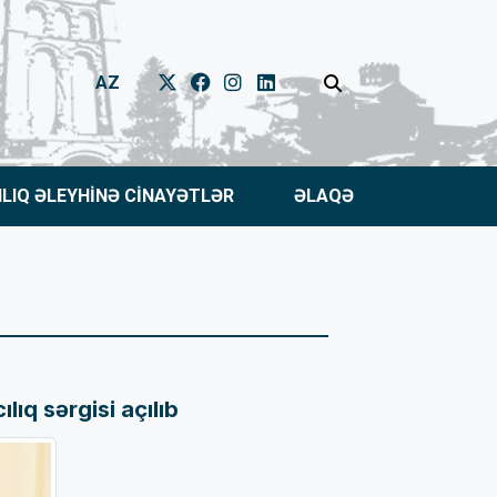
AZ
NLIQ ƏLEYHİNƏ CİNAYƏTLƏR
ƏLAQƏ
ıq sərgisi açılıb