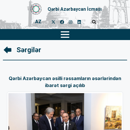
Qərbi Azərbaycan İcması
AZ
Sərgilər
Qərbi Azərbaycan əsilli rəssamların əsərlərindən
ibarət sərgi açılıb