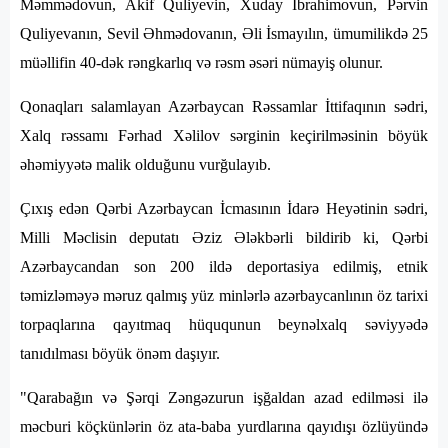
Məmmədovun, Akif Quliyevin, Xuday İbrahimovun, Pərvin
Quliyevanın, Sevil Əhmədovanın, Əli İsmayılın, ümumilikdə 25
müəllifin 40-dək rəngkarlıq və rəsm əsəri nümayiş olunur.
Qonaqları salamlayan Azərbaycan Rəssamlar İttifaqının sədri,
Xalq rəssamı Fərhad Xəlilov sərginin keçirilməsinin böyük
əhəmiyyətə malik olduğunu vurğulayıb.
Çıxış edən Qərbi Azərbaycan İcmasının İdarə Heyətinin sədri,
Milli Məclisin deputatı Əziz Ələkbərli bildirib ki, Qərbi
Azərbaycandan son 200 ildə deportasiya edilmiş, etnik
təmizləməyə məruz qalmış yüz minlərlə azərbaycanlının öz tarixi
torpaqlarına qayıtmaq hüququnun beynəlxalq səviyyədə
tanıdılması böyük önəm daşıyır.
"Qarabağın və Şərqi Zəngəzurun işğaldan azad edilməsi ilə
məcburi köçkünlərin öz ata-baba yurdlarına qayıdışı özlüyündə