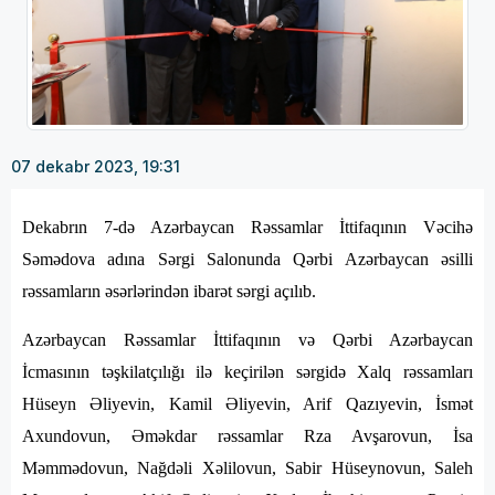
07 dekabr 2023, 19:31
Dekabrın 7-də Azərbaycan Rəssamlar İttifaqının Vəcihə
Səmədova adına Sərgi Salonunda Qərbi Azərbaycan əsilli
rəssamların əsərlərindən ibarət sərgi açılıb.
Azərbaycan Rəssamlar İttifaqının və Qərbi Azərbaycan
İcmasının təşkilatçılığı ilə keçirilən sərgidə Xalq rəssamları
Hüseyn Əliyevin, Kamil Əliyevin, Arif Qazıyevin, İsmət
Axundovun, Əməkdar rəssamlar Rza Avşarovun, İsa
Məmmədovun, Nağdəli Xəlilovun, Sabir Hüseynovun, Saleh