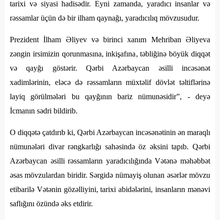
tarixi və siyasi hadisədir. Eyni zamanda, yaradıcı insanlar və
rəssamlar üçün də bir ilham qaynağı, yaradıcılıq mövzusudur.
Prezident İlham Əliyev və birinci xanım Mehriban Əliyeva
zəngin irsimizin qorunmasına, inkişafına, təbliğinə böyük diqqət
və qayğı göstərir. Qərbi Azərbaycan əsilli incəsənət
xadimlərinin, eləcə də rəssamların müxtəlif dövlət təltiflərinə
layiq görülmələri bu qayğının bariz nümunəsidir”, - deyə
İcmanın sədri bildirib.
O diqqətə çatdırıb ki, Qərbi Azərbaycan incəsənətinin ən maraqlı
nümunələri divar rəngkarlığı sahəsində öz əksini tapıb. Qərbi
Azərbaycan əsilli rəssamların yaradıcılığında Vətənə məhəbbət
əsas mövzulardan biridir. Sərgidə nümayiş olunan əsərlər mövzu
etibarilə Vətənin gözəlliyini, tarixi abidələrini, insanların mənəvi
saflığını özündə əks etdirir.